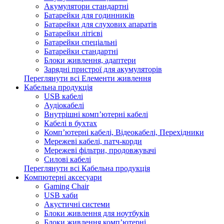
Акумулятори стандартні
Батарейки для годинників
Батарейки для слухових апаратів
Батарейки літієві
Батарейки спеціальні
Батарейки стандартні
Блоки живлення, адаптери
Зарядні пристрої для акумуляторів
Переглянути всі Елементи живлення
Кабельна продукція
USB кабелі
Аудіокабелі
Внутрішні комп’ютерні кабелі
Кабелі в бухтах
Комп’ютерні кабелі, Відеокабелі, Перехідники
Мережеві кабелі, патч-корди
Мережеві фільтри, продовжувачі
Силові кабелі
Переглянути всі Кабельна продукція
Компютерні аксесуари
Gaming Chair
USB хаби
Акустичні системи
Блоки живлення для ноутбуків
Блоки живлення комп’ютерні