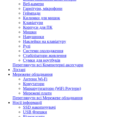
Веб-камери
Гарнітури, мікрофони
Геймпади
Килимки для мишок
Клавіатури
Корпуси для ПК
Мишки
Навушники
Наклейки на клавіатуру
Рулі
Системи охолодження
Стабілізатори живлення
Сумки для ноутбуків
Переглянути всі Компютерні аксесуари
Ліхтарі
Мережеве обладнання
Антени Wi-Fi
Комутатори
Маршрутизатори (WiFi Роутери)
Мережеві плати
Переглянути всі Мережеве обладнання
Носії інформації
SSD накопичувачі
USB Флешки
Відеокасети