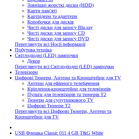
Зовнішні жорсткі диски (HDD)
Карти пам’яті
Картрідери та адаптери
Коробочки для дисків
Чисті диски для запису Blu-ray
Чисті диски для запису CD
Чисті диски для запису DVD
Переглянути всі Носії інформації
Побутова техніка
Світлодіодні (LED) лампочки
Декор
Переглянути всі Світлодіодні (LED) лампочки
Телевізори
Цифрові Тюнери, Антени та Кронштейни для TV
Антени для ефірного телебачення
Кріплення-кронштейни для телевізорів
Пульти для телевізорів та тюнерів T2
Тюнери для супутникового TV
Цифрові Тюнери T2
Переглянути всі Цифрові Тюнери, Антени та
Кронштейни для TV
USB Флешка Classic 011 4 GB T&G White