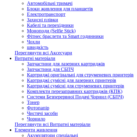
Автомобільні тримачі
Блоки живлення для планшетів
Електротранспорт
Захисні плівки
Кабелі та перехідники
Моноподи (Selfie Stick)
Фітнес браслети та Smart годинники
Чохли
швидкість
Переглянути всі Аксесуари
Витратні матеріали
Запчастини для лазерних картриджів
Запчастини для СБПЧ
Картриджі оригінальні для струменевих принтерів
Картриджі сумісні для лазерних принтерів
Картриджі сумісні для струменевих принтерів
Комплекти перезаправних картриджів (КПК)
Системи Безперервної Подачі Чорнил (СБПЧ)
Тонер
Фотопапір
Чистячі засоби
Чорнило
Переглянути всі Витратні матеріали
Елементи живлення
Акумулятори спеціальні