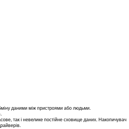
обміну даними між пристроями або людьми.
.
асове, так і невелике постійне сховище даних. Накопичувач
драйверів.