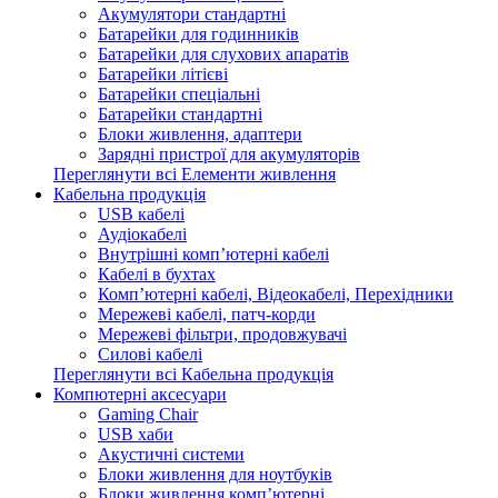
Акумулятори стандартні
Батарейки для годинників
Батарейки для слухових апаратів
Батарейки літієві
Батарейки спеціальні
Батарейки стандартні
Блоки живлення, адаптери
Зарядні пристрої для акумуляторів
Переглянути всі Елементи живлення
Кабельна продукція
USB кабелі
Аудіокабелі
Внутрішні комп’ютерні кабелі
Кабелі в бухтах
Комп’ютерні кабелі, Відеокабелі, Перехідники
Мережеві кабелі, патч-корди
Мережеві фільтри, продовжувачі
Силові кабелі
Переглянути всі Кабельна продукція
Компютерні аксесуари
Gaming Chair
USB хаби
Акустичні системи
Блоки живлення для ноутбуків
Блоки живлення комп’ютерні