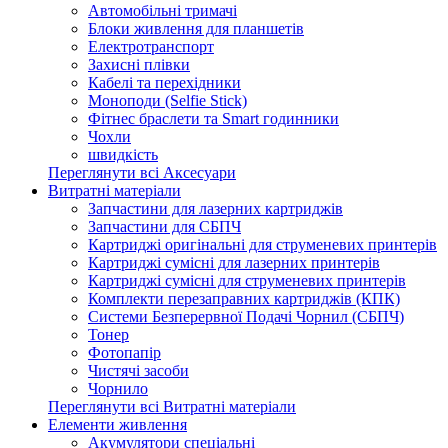
Автомобільні тримачі
Блоки живлення для планшетів
Електротранспорт
Захисні плівки
Кабелі та перехідники
Моноподи (Selfie Stick)
Фітнес браслети та Smart годинники
Чохли
швидкість
Переглянути всі Аксесуари
Витратні матеріали
Запчастини для лазерних картриджів
Запчастини для СБПЧ
Картриджі оригінальні для струменевих принтерів
Картриджі сумісні для лазерних принтерів
Картриджі сумісні для струменевих принтерів
Комплекти перезаправних картриджів (КПК)
Системи Безперервної Подачі Чорнил (СБПЧ)
Тонер
Фотопапір
Чистячі засоби
Чорнило
Переглянути всі Витратні матеріали
Елементи живлення
Акумулятори спеціальні