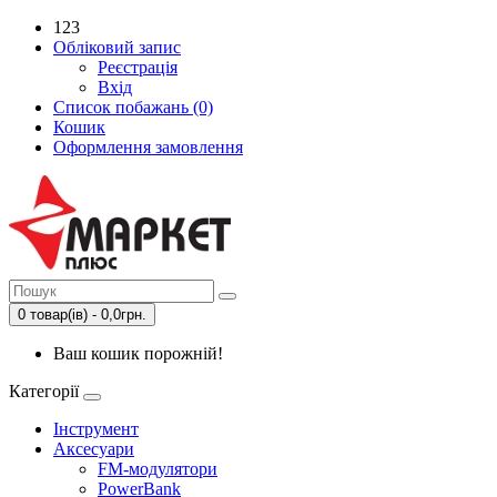
123
Обліковий запис
Реєстрація
Вхід
Список побажань (0)
Кошик
Оформлення замовлення
0 товар(ів) - 0,0грн.
Ваш кошик порожній!
Категорії
Інструмент
Аксесуари
FM-модулятори
PowerBank