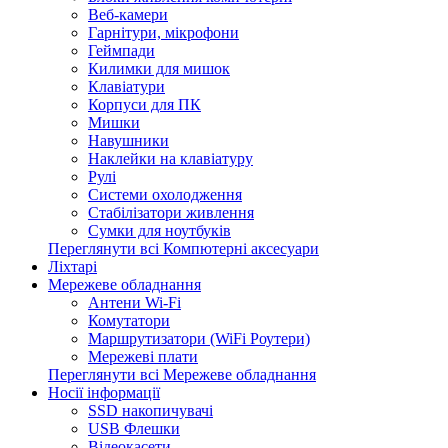
Веб-камери
Гарнітури, мікрофони
Геймпади
Килимки для мишок
Клавіатури
Корпуси для ПК
Мишки
Навушники
Наклейки на клавіатуру
Рулі
Системи охолодження
Стабілізатори живлення
Сумки для ноутбуків
Переглянути всі Компютерні аксесуари
Ліхтарі
Мережеве обладнання
Антени Wi-Fi
Комутатори
Маршрутизатори (WiFi Роутери)
Мережеві плати
Переглянути всі Мережеве обладнання
Носії інформації
SSD накопичувачі
USB Флешки
Відеокасети