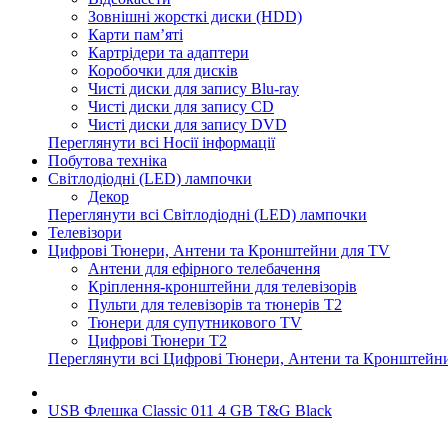
Зовнішні жорсткі диски (HDD)
Карти пам’яті
Картрідери та адаптери
Коробочки для дисків
Чисті диски для запису Blu-ray
Чисті диски для запису CD
Чисті диски для запису DVD
Переглянути всі Носії інформації
Побутова техніка
Світлодіодні (LED) лампочки
Декор
Переглянути всі Світлодіодні (LED) лампочки
Телевізори
Цифрові Тюнери, Антени та Кронштейни для TV
Антени для ефірного телебачення
Кріплення-кронштейни для телевізорів
Пульти для телевізорів та тюнерів T2
Тюнери для супутникового TV
Цифрові Тюнери T2
Переглянути всі Цифрові Тюнери, Антени та Кронштейн
USB Флешка Classic 011 4 GB T&G Black