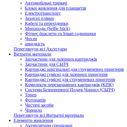
Автомобільні тримачі
Блоки живлення для планшетів
Електротранспорт
Захисні плівки
Кабелі та перехідники
Моноподи (Selfie Stick)
Фітнес браслети та Smart годинники
Чохли
швидкість
Переглянути всі Аксесуари
Витратні матеріали
Запчастини для лазерних картриджів
Запчастини для СБПЧ
Картриджі оригінальні для струменевих принтерів
Картриджі сумісні для лазерних принтерів
Картриджі сумісні для струменевих принтерів
Комплекти перезаправних картриджів (КПК)
Системи Безперервної Подачі Чорнил (СБПЧ)
Тонер
Фотопапір
Чистячі засоби
Чорнило
Переглянути всі Витратні матеріали
Елементи живлення
Акумулятори спеціальні