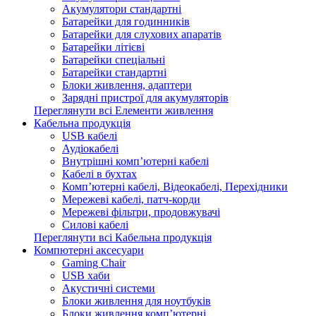
Акумулятори стандартні
Батарейки для годинників
Батарейки для слухових апаратів
Батарейки літієві
Батарейки спеціальні
Батарейки стандартні
Блоки живлення, адаптери
Зарядні пристрої для акумуляторів
Переглянути всі Елементи живлення
Кабельна продукція
USB кабелі
Аудіокабелі
Внутрішні комп’ютерні кабелі
Кабелі в бухтах
Комп’ютерні кабелі, Відеокабелі, Перехідники
Мережеві кабелі, патч-корди
Мережеві фільтри, продовжувачі
Силові кабелі
Переглянути всі Кабельна продукція
Компютерні аксесуари
Gaming Chair
USB хаби
Акустичні системи
Блоки живлення для ноутбуків
Блоки живлення комп’ютерні