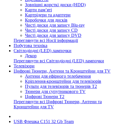
Зовнішні жорсткі диски (HDD)
Карти пам’яті
Картрідери та адаптери
Коробочки для дисків
Чисті диски для запису Blu-ray
Чисті диски для запису CD
Чисті диски для запису DVD
Переглянути всі Носії інформації
Побутова техніка
Світлодіодні (LED) лампочки
Декор
Переглянути всі Світлодіодні (LED) лампочки
Телевізори
Цифрові Тюнери, Антени та Кронштейни для TV
Антени для ефірного телебачення
Кріплення-кронштейни для телевізорів
Пульти для телевізорів та тюнерів T2
Тюнери для супутникового TV
Цифрові Тюнери T2
Переглянути всі Цифрові Тюнери, Антени та
Кронштейни для TV
USB Флешка C151 32 Gb Team