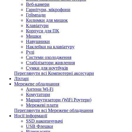
Веб-камери
Гарнітури, мікрофони
Геймпади
Килимки для мишок
Клавіатури
Корпуси для ПК
Мишки
Навушники
Наклейки на клавіатуру
Рулі
Системи охолодження
Стабілізатори живлення
Сумки для ноутбуків
Переглянути всі Компютерні аксесуари
Ліхтарі
Мережеве обладнання
Антени Wi-Fi
Комутатори
Маршрутизатори (WiFi Роутери)
Мережеві плати
Переглянути всі Мережеве обладнання
Носії інформації
SSD накопичувачі
USB Флешки
Відеокасети