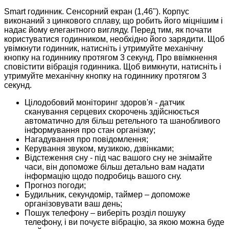
Smart годинник. Сенсорний екран (1,46"). Корпус
виконаний з цинкового сплаву, що робить його міцнішим і
надає йому елегантного вигляду. Перед тим, як почати
користуватися годинником, необхідно його зарядити. Щоб
увімкнути годинник, натисніть і утримуйте механічну
кнопку на годиннику протягом 3 секунд. Про ввімкнення
сповістити вібрація годинника. Щоб вимкнути, натисніть і
утримуйте механічну кнопку на годиннику протягом 3
секунд.
Цілодобовий моніторинг здоров'я - датчик
сканування серцевих скорочень здійснюється
автоматично для більш ретельного та шанобливого
інформування про стан організму;
Нагадування про повідомлення;
Керування звуком, музикою, дзвінками;
Відстеження сну - під час вашого сну не знімайте
часи, він допоможе більш детально вам надати
інформацію щодо подробиць вашого сну.
Прогноз погоди;
Будильник, секундомір, таймер – допоможе
організовувати ваш день;
Пошук телефону – виберіть розділ пошуку
телефону, і ви почуєте вібрацію, за якою можна буде