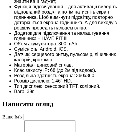
знайти ваш гаджет;
Функція підсвічування – для активації виберіть
відповідний розділ, а потім натисніть екран
годинника. Щоб вимкнути підсвітку, повторно
доторкніться екрана годинника. А для виходу з
розділу проведіть пальцем вліво.
Додаток для підключення та налаштування
годинника – HAVE FIT III.
Об'єм акумулятора: 300 mAh.
Сумісність: Android, iOS.
Датчик: серцевого ритму, пульсомір, лічильник
калорій, крокомір.
Матеріал: цинковий сплав.
Клас захисту IP: 68 (до 2м під водою).
Роздільна здатність екрана: 360х360.
Розмір дисплею: 1.46″ HD.
Тип дисплею: сенсорний TFT, колірний.
Вага: 39г.
Написати огляд
Ваше Ім`я