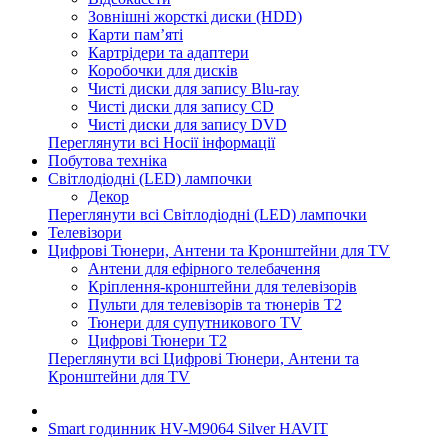
Зовнішні жорсткі диски (HDD)
Карти пам’яті
Картрідери та адаптери
Коробочки для дисків
Чисті диски для запису Blu-ray
Чисті диски для запису CD
Чисті диски для запису DVD
Переглянути всі Носії інформації
Побутова техніка
Світлодіодні (LED) лампочки
Декор
Переглянути всі Світлодіодні (LED) лампочки
Телевізори
Цифрові Тюнери, Антени та Кронштейни для TV
Антени для ефірного телебачення
Кріплення-кронштейни для телевізорів
Пульти для телевізорів та тюнерів T2
Тюнери для супутникового TV
Цифрові Тюнери T2
Переглянути всі Цифрові Тюнери, Антени та
Кронштейни для TV
Smart годинник HV-M9064 Silver HAVIT