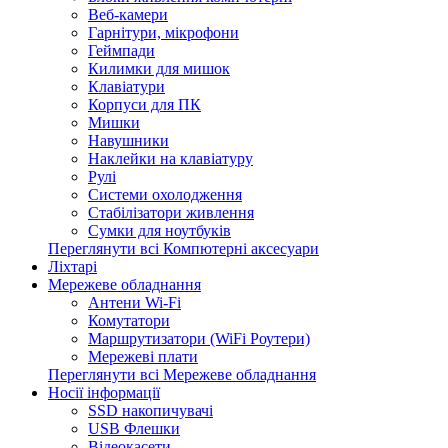
Веб-камери
Гарнітури, мікрофони
Геймпади
Килимки для мишок
Клавіатури
Корпуси для ПК
Мишки
Навушники
Наклейки на клавіатуру
Рулі
Системи охолодження
Стабілізатори живлення
Сумки для ноутбуків
Переглянути всі Компютерні аксесуари
Ліхтарі
Мережеве обладнання
Антени Wi-Fi
Комутатори
Маршрутизатори (WiFi Роутери)
Мережеві плати
Переглянути всі Мережеве обладнання
Носії інформації
SSD накопичувачі
USB Флешки
Відеокасети