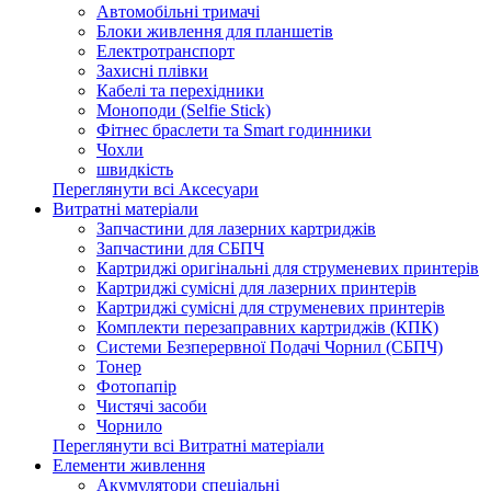
Автомобільні тримачі
Блоки живлення для планшетів
Електротранспорт
Захисні плівки
Кабелі та перехідники
Моноподи (Selfie Stick)
Фітнес браслети та Smart годинники
Чохли
швидкість
Переглянути всі Аксесуари
Витратні матеріали
Запчастини для лазерних картриджів
Запчастини для СБПЧ
Картриджі оригінальні для струменевих принтерів
Картриджі сумісні для лазерних принтерів
Картриджі сумісні для струменевих принтерів
Комплекти перезаправних картриджів (КПК)
Системи Безперервної Подачі Чорнил (СБПЧ)
Тонер
Фотопапір
Чистячі засоби
Чорнило
Переглянути всі Витратні матеріали
Елементи живлення
Акумулятори спеціальні