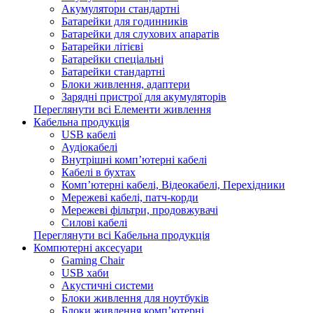
Акумулятори стандартні
Батарейки для годинників
Батарейки для слухових апаратів
Батарейки літієві
Батарейки спеціальні
Батарейки стандартні
Блоки живлення, адаптери
Зарядні пристрої для акумуляторів
Переглянути всі Елементи живлення
Кабельна продукція
USB кабелі
Аудіокабелі
Внутрішні комп’ютерні кабелі
Кабелі в бухтах
Комп’ютерні кабелі, Відеокабелі, Перехідники
Мережеві кабелі, патч-корди
Мережеві фільтри, продовжувачі
Силові кабелі
Переглянути всі Кабельна продукція
Компютерні аксесуари
Gaming Chair
USB хаби
Акустичні системи
Блоки живлення для ноутбуків
Блоки живлення комп’ютерні