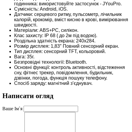
годинника: використовуйте застосунок - JYouPro.
Сумісність: Android, iOS.
Датчики: серцевого ритму, пульсометр, лічильник
калорій, крокомір, вміст кисню в крові, вимірювання
швидкості.
Матеріали: ABS+PC, силікон.
Клас захисту: IP 68 ( до 2м під водою).
Роздільна здатність екрана: 240х284.
Розмір дисплея: 1,83″ Повний сенсорний екран.
Тип дисплея: сенсорний TFT, кольоровий.
Вага: 35г.
Безпровідні технології: Bluetooth.
Основні функції: контроль активності, відстеження
сну, фітнес трекер, повідомлення, будильник,
дзвінки, погода, функція пошуку телефону.
Спосіб заряду: магнітний з’єднувач.
Написати огляд
Ваше Ім`я