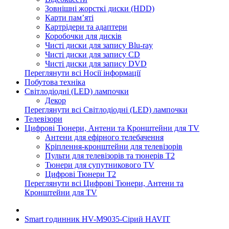
Зовнішні жорсткі диски (HDD)
Карти пам’яті
Картрідери та адаптери
Коробочки для дисків
Чисті диски для запису Blu-ray
Чисті диски для запису CD
Чисті диски для запису DVD
Переглянути всі Носії інформації
Побутова техніка
Світлодіодні (LED) лампочки
Декор
Переглянути всі Світлодіодні (LED) лампочки
Телевізори
Цифрові Тюнери, Антени та Кронштейни для TV
Антени для ефірного телебачення
Кріплення-кронштейни для телевізорів
Пульти для телевізорів та тюнерів T2
Тюнери для супутникового TV
Цифрові Тюнери T2
Переглянути всі Цифрові Тюнери, Антени та
Кронштейни для TV
Smart годинник HV-M9035-Сірий HAVIT