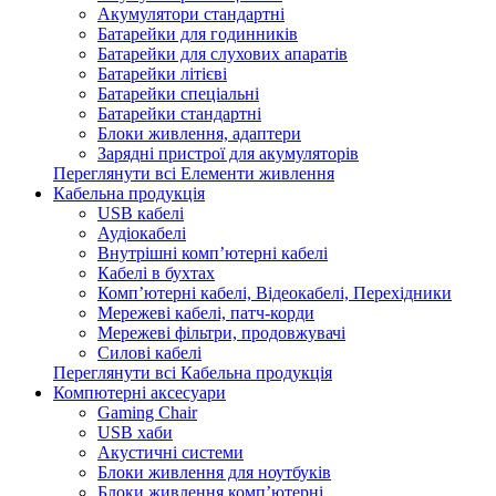
Акумулятори стандартні
Батарейки для годинників
Батарейки для слухових апаратів
Батарейки літієві
Батарейки спеціальні
Батарейки стандартні
Блоки живлення, адаптери
Зарядні пристрої для акумуляторів
Переглянути всі Елементи живлення
Кабельна продукція
USB кабелі
Аудіокабелі
Внутрішні комп’ютерні кабелі
Кабелі в бухтах
Комп’ютерні кабелі, Відеокабелі, Перехідники
Мережеві кабелі, патч-корди
Мережеві фільтри, продовжувачі
Силові кабелі
Переглянути всі Кабельна продукція
Компютерні аксесуари
Gaming Chair
USB хаби
Акустичні системи
Блоки живлення для ноутбуків
Блоки живлення комп’ютерні