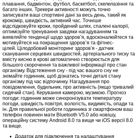
плавання, бадмінтон, футбол, баскетбол, скелелазіння та
багато інших. Трекери активності можуть точно
записувати ваші спортивні дані за весь день, такий як
крокомір, швидкість, активний час. Точніше
відслідковуйте кроки, пройдений шлях, спалені калорії,
оптимізуйте тренування завдяки нагадуванням та
виявляйте тенденції щодо здоров’я, вдосконалюйтеся та
мотивуйтеся на покращення здоров’я та фітнес-
цілей. Цілодобовий моніторинг здоров'я - датчик
сканування серцевих швидкостей, артеріального тиску та
вмісту кисню в крові автоматично створюється для
більшого скорочення та важливої інформації про стан
організму. Відстеження сну - під час вашого сну не
знімайте годинник, щоб дізнатись точні деталі стану
організму під час відпочинку. Нагадування про
повідомлення, будильник, про активність (якщо тривалий
сидячий стан). Керування камерою, музикою. Прогноз
погоди: годинник може синхронізувати температуру
погоди, швидкість повітря, вологість, видимість, опади та
ін. Для правильної роботи годинника зі смартфоном ваш
телефон повинен мати Bluetooth V5.0 або новішу,
операційну систему Android 8.0 та вище чи iOS версії 8.0
та вище.
Додаток для підключення та налаштування