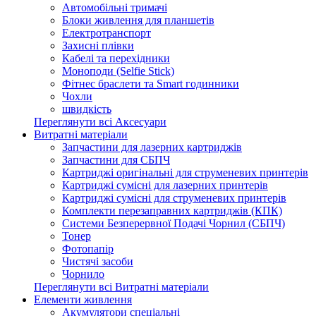
Автомобільні тримачі
Блоки живлення для планшетів
Електротранспорт
Захисні плівки
Кабелі та перехідники
Моноподи (Selfie Stick)
Фітнес браслети та Smart годинники
Чохли
швидкість
Переглянути всі Аксесуари
Витратні матеріали
Запчастини для лазерних картриджів
Запчастини для СБПЧ
Картриджі оригінальні для струменевих принтерів
Картриджі сумісні для лазерних принтерів
Картриджі сумісні для струменевих принтерів
Комплекти перезаправних картриджів (КПК)
Системи Безперервної Подачі Чорнил (СБПЧ)
Тонер
Фотопапір
Чистячі засоби
Чорнило
Переглянути всі Витратні матеріали
Елементи живлення
Акумулятори спеціальні