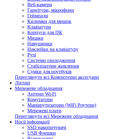
Веб-камери
Гарнітури, мікрофони
Геймпади
Килимки для мишок
Клавіатури
Корпуси для ПК
Мишки
Навушники
Наклейки на клавіатуру
Рулі
Системи охолодження
Стабілізатори живлення
Сумки для ноутбуків
Переглянути всі Компютерні аксесуари
Ліхтарі
Мережеве обладнання
Антени Wi-Fi
Комутатори
Маршрутизатори (WiFi Роутери)
Мережеві плати
Переглянути всі Мережеве обладнання
Носії інформації
SSD накопичувачі
USB Флешки
Відеокасети