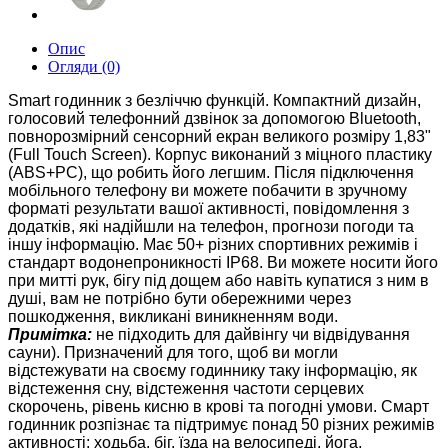
Опис
Огляди (0)
Smart годинник з безліччю функцій. Компактний дизайн,
голосовий телефонний дзвінок за допомогою Bluetooth,
повнорозмірний сенсорний екран великого розміру 1,83"
(Full Touch Screen). Корпус виконаний з міцного пластику
(ABS+PC), що робить його легшим. Після підключення
мобільного телефону ви можете побачити в зручному
форматі результати вашої активності, повідомлення з
додатків, які надійшли на телефон, прогнози погоди та
іншу інформацію. Має 50+ різних спортивних режимів і
стандарт водонепроникності IP68. Ви можете носити його
при митті рук, бігу під дощем або навіть купатися з ним в
душі, вам не потрібно бути обережними через
пошкодження, викликані виникненням води.
Примітка:
не підходить для дайвінгу чи відвідування
сауни). Призначений для того, щоб ви могли
відстежувати на своєму годиннику таку інформацію, як
відстеження сну, відстеження частоти серцевих
скорочень, рівень кисню в крові та погодні умови. Смарт
годинник розпізнає та підтримує понад 50 різних режимів
активності: ходьба, біг, їзда на велосипеді, йога,