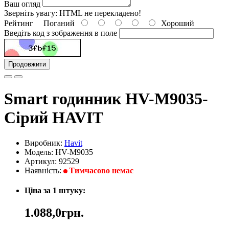
Ваш огляд
Зверніть увагу:
HTML не перекладено!
Рейтинг
Поганий
Хороший
Введіть код з зображення в поле
Продовжити
Smart годинник HV-M9035-
Сірий HAVIT
Виробник:
Havit
Модель: HV-M9035
Артикул: 92529
Наявність:
Тимчасово немає
Ціна за 1 штуку:
1.088,0грн.