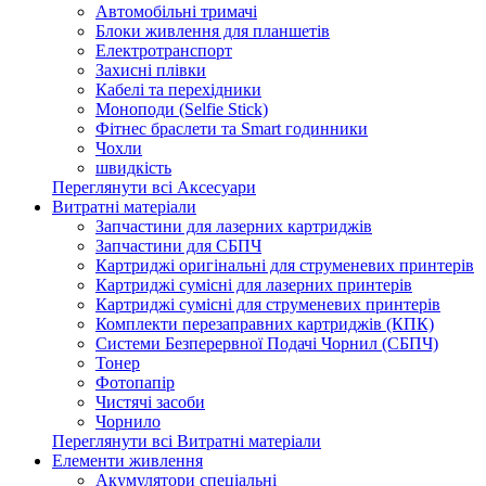
Автомобільні тримачі
Блоки живлення для планшетів
Електротранспорт
Захисні плівки
Кабелі та перехідники
Моноподи (Selfie Stick)
Фітнес браслети та Smart годинники
Чохли
швидкість
Переглянути всі Аксесуари
Витратні матеріали
Запчастини для лазерних картриджів
Запчастини для СБПЧ
Картриджі оригінальні для струменевих принтерів
Картриджі сумісні для лазерних принтерів
Картриджі сумісні для струменевих принтерів
Комплекти перезаправних картриджів (КПК)
Системи Безперервної Подачі Чорнил (СБПЧ)
Тонер
Фотопапір
Чистячі засоби
Чорнило
Переглянути всі Витратні матеріали
Елементи живлення
Акумулятори спеціальні