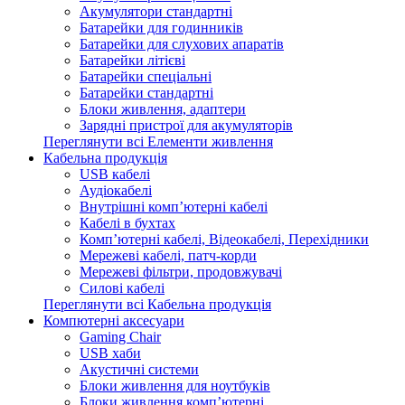
Акумулятори стандартні
Батарейки для годинників
Батарейки для слухових апаратів
Батарейки літієві
Батарейки спеціальні
Батарейки стандартні
Блоки живлення, адаптери
Зарядні пристрої для акумуляторів
Переглянути всі Елементи живлення
Кабельна продукція
USB кабелі
Аудіокабелі
Внутрішні комп’ютерні кабелі
Кабелі в бухтах
Комп’ютерні кабелі, Відеокабелі, Перехідники
Мережеві кабелі, патч-корди
Мережеві фільтри, продовжувачі
Силові кабелі
Переглянути всі Кабельна продукція
Компютерні аксесуари
Gaming Chair
USB хаби
Акустичні системи
Блоки живлення для ноутбуків
Блоки живлення комп’ютерні