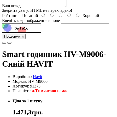
Ваш огляд
Зверніть увагу:
HTML не перекладено!
Рейтинг
Поганий
Хороший
Введіть код з зображення в поле
Продовжити
Smart годинник HV-M9006-
Синій HAVIT
Виробник:
Havit
Модель: HV-M9006
Артикул: 91373
Наявність:
Тимчасово немає
Ціна за 1 штуку:
1.471,3грн.