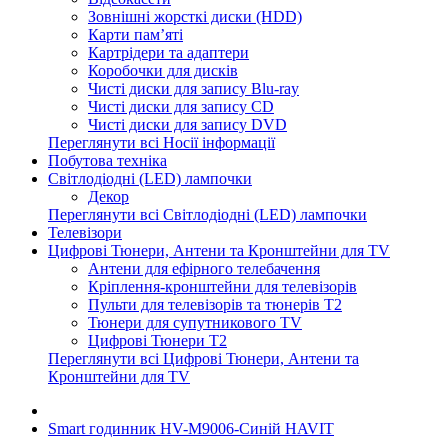
Зовнішні жорсткі диски (HDD)
Карти пам’яті
Картрідери та адаптери
Коробочки для дисків
Чисті диски для запису Blu-ray
Чисті диски для запису CD
Чисті диски для запису DVD
Переглянути всі Носії інформації
Побутова техніка
Світлодіодні (LED) лампочки
Декор
Переглянути всі Світлодіодні (LED) лампочки
Телевізори
Цифрові Тюнери, Антени та Кронштейни для TV
Антени для ефірного телебачення
Кріплення-кронштейни для телевізорів
Пульти для телевізорів та тюнерів T2
Тюнери для супутникового TV
Цифрові Тюнери T2
Переглянути всі Цифрові Тюнери, Антени та
Кронштейни для TV
Smart годинник HV-M9006-Синій HAVIT