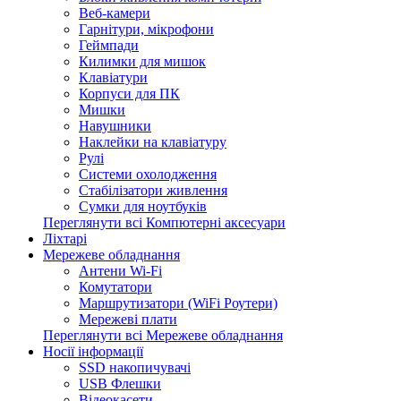
Веб-камери
Гарнітури, мікрофони
Геймпади
Килимки для мишок
Клавіатури
Корпуси для ПК
Мишки
Навушники
Наклейки на клавіатуру
Рулі
Системи охолодження
Стабілізатори живлення
Сумки для ноутбуків
Переглянути всі Компютерні аксесуари
Ліхтарі
Мережеве обладнання
Антени Wi-Fi
Комутатори
Маршрутизатори (WiFi Роутери)
Мережеві плати
Переглянути всі Мережеве обладнання
Носії інформації
SSD накопичувачі
USB Флешки
Відеокасети