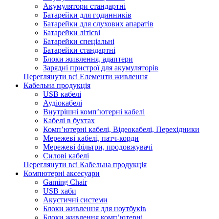
Акумулятори стандартні
Батарейки для годинників
Батарейки для слухових апаратів
Батарейки літієві
Батарейки спеціальні
Батарейки стандартні
Блоки живлення, адаптери
Зарядні пристрої для акумуляторів
Переглянути всі Елементи живлення
Кабельна продукція
USB кабелі
Аудіокабелі
Внутрішні комп’ютерні кабелі
Кабелі в бухтах
Комп’ютерні кабелі, Відеокабелі, Перехідники
Мережеві кабелі, патч-корди
Мережеві фільтри, продовжувачі
Силові кабелі
Переглянути всі Кабельна продукція
Компютерні аксесуари
Gaming Chair
USB хаби
Акустичні системи
Блоки живлення для ноутбуків
Блоки живлення комп’ютерні