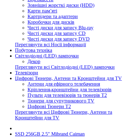
Зовнішні жорсткі диски (HDD)
Карти пам’яті
Картрідери та адаптери
Коробочки для дисків
Чисті диски для запису Blu-ray
Чисті диски для запису CD
Чисті диски для запису DVD
Переглянути всі Носії інформації
Побутова техніка
Світлодіодні (LED) лампочки
Декор
Переглянути всі Світлодіодні (LED) лампочки
Телевізори
Цифрові Тюнери, Антени та Кронштейни для TV
Антени для ефірного телебачення
Кріплення-кронштейни для телевізорів
Пульти для телевізорів та тюнерів T2
Тюнери для супутникового TV
Цифрові Тюнери T2
Переглянути всі Цифрові Тюнери, Антени та
Кронштейни для TV
SSD 256GB 2.5" Mibrand Caiman