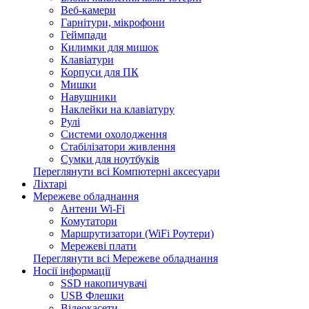
Веб-камери
Гарнітури, мікрофони
Геймпади
Килимки для мишок
Клавіатури
Корпуси для ПК
Мишки
Навушники
Наклейки на клавіатуру
Рулі
Системи охолодження
Стабілізатори живлення
Сумки для ноутбуків
Переглянути всі Компютерні аксесуари
Ліхтарі
Мережеве обладнання
Антени Wi-Fi
Комутатори
Маршрутизатори (WiFi Роутери)
Мережеві плати
Переглянути всі Мережеве обладнання
Носії інформації
SSD накопичувачі
USB Флешки
Відеокасети