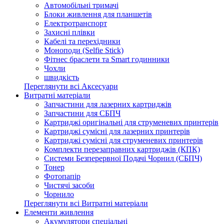
Автомобільні тримачі
Блоки живлення для планшетів
Електротранспорт
Захисні плівки
Кабелі та перехідники
Моноподи (Selfie Stick)
Фітнес браслети та Smart годинники
Чохли
швидкість
Переглянути всі Аксесуари
Витратні матеріали
Запчастини для лазерних картриджів
Запчастини для СБПЧ
Картриджі оригінальні для струменевих принтерів
Картриджі сумісні для лазерних принтерів
Картриджі сумісні для струменевих принтерів
Комплекти перезаправних картриджів (КПК)
Системи Безперервної Подачі Чорнил (СБПЧ)
Тонер
Фотопапір
Чистячі засоби
Чорнило
Переглянути всі Витратні матеріали
Елементи живлення
Акумулятори спеціальні