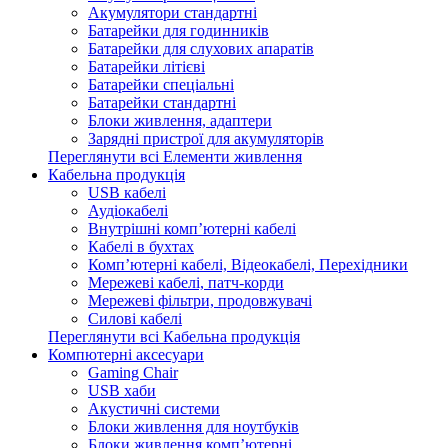
Акумулятори стандартні
Батарейки для годинників
Батарейки для слухових апаратів
Батарейки літієві
Батарейки спеціальні
Батарейки стандартні
Блоки живлення, адаптери
Зарядні пристрої для акумуляторів
Переглянути всі Елементи живлення
Кабельна продукція
USB кабелі
Аудіокабелі
Внутрішні комп’ютерні кабелі
Кабелі в бухтах
Комп’ютерні кабелі, Відеокабелі, Перехідники
Мережеві кабелі, патч-корди
Мережеві фільтри, продовжувачі
Силові кабелі
Переглянути всі Кабельна продукція
Компютерні аксесуари
Gaming Chair
USB хаби
Акустичні системи
Блоки живлення для ноутбуків
Блоки живлення комп’ютерні