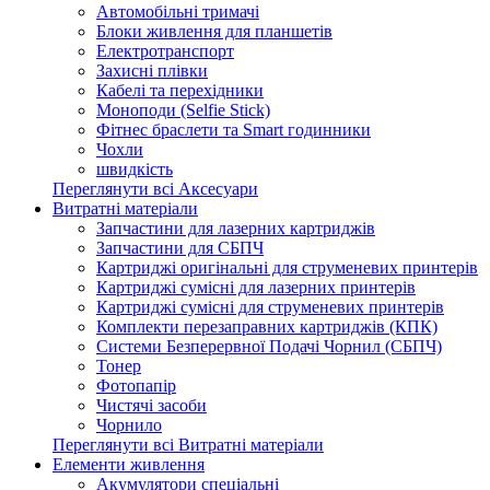
Автомобільні тримачі
Блоки живлення для планшетів
Електротранспорт
Захисні плівки
Кабелі та перехідники
Моноподи (Selfie Stick)
Фітнес браслети та Smart годинники
Чохли
швидкість
Переглянути всі Аксесуари
Витратні матеріали
Запчастини для лазерних картриджів
Запчастини для СБПЧ
Картриджі оригінальні для струменевих принтерів
Картриджі сумісні для лазерних принтерів
Картриджі сумісні для струменевих принтерів
Комплекти перезаправних картриджів (КПК)
Системи Безперервної Подачі Чорнил (СБПЧ)
Тонер
Фотопапір
Чистячі засоби
Чорнило
Переглянути всі Витратні матеріали
Елементи живлення
Акумулятори спеціальні