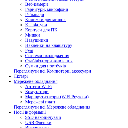
Веб-камери
Гарнітури, мікрофони
Геймпади
Килимки для мишок
Клавіатури
Корпуси для ПК
Мишки
Навушники
Наклейки на клавіатуру
Рулі
Системи охолодження
Стабілізатори живлення
Сумки для ноутбуків
Переглянути всі Компютерні аксесуари
Ліхтарі
Мережеве обладнання
Антени Wi-Fi
Комутатори
Маршрутизатори (WiFi Роутери)
Мережеві плати
Переглянути всі Мережеве обладнання
Носії інформації
SSD накопичувачі
USB Флешки
Відеокасети