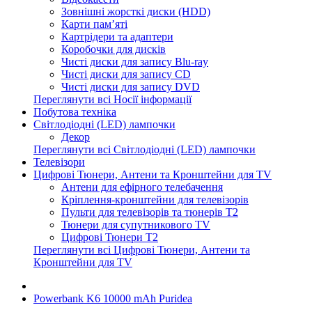
Зовнішні жорсткі диски (HDD)
Карти пам’яті
Картрідери та адаптери
Коробочки для дисків
Чисті диски для запису Blu-ray
Чисті диски для запису CD
Чисті диски для запису DVD
Переглянути всі Носії інформації
Побутова техніка
Світлодіодні (LED) лампочки
Декор
Переглянути всі Світлодіодні (LED) лампочки
Телевізори
Цифрові Тюнери, Антени та Кронштейни для TV
Антени для ефірного телебачення
Кріплення-кронштейни для телевізорів
Пульти для телевізорів та тюнерів T2
Тюнери для супутникового TV
Цифрові Тюнери T2
Переглянути всі Цифрові Тюнери, Антени та
Кронштейни для TV
Powerbank K6 10000 mAh Puridea