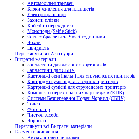
Автомобільні тримачі
Блоки живлення для планшетів
Електротранспорт
Захисні плівки
Кабелі та перехідники
Моноподи (Selfie Stick)
Фітнес браслети та Smart годинники
Чохли
швидкість
Переглянути всі Аксесуари
Витратні матеріали
Запчастини для лазерних картриджів
Запчастини для СБПЧ
Картриджі оригінальні для струменевих принтерів
Картриджі сумісні для лазерних принтерів
Картриджі сумісні для струменевих принтерів
Комплекти перезаправних картриджів (КПК)
Системи Безперервної Подачі Чорнил (СБПЧ)
Тонер
Фотопапір
Чистячі засоби
Чорнило
Переглянути всі Витратні матеріали
Елементи живлення
Акумулятори спеціальні