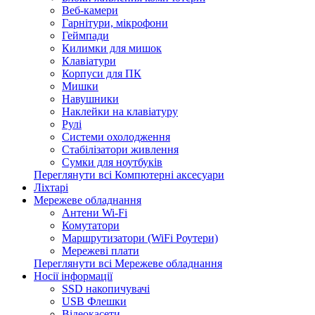
Веб-камери
Гарнітури, мікрофони
Геймпади
Килимки для мишок
Клавіатури
Корпуси для ПК
Мишки
Навушники
Наклейки на клавіатуру
Рулі
Системи охолодження
Стабілізатори живлення
Сумки для ноутбуків
Переглянути всі Компютерні аксесуари
Ліхтарі
Мережеве обладнання
Антени Wi-Fi
Комутатори
Маршрутизатори (WiFi Роутери)
Мережеві плати
Переглянути всі Мережеве обладнання
Носії інформації
SSD накопичувачі
USB Флешки
Відеокасети