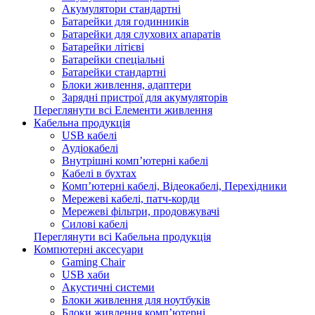
Акумулятори стандартні
Батарейки для годинників
Батарейки для слухових апаратів
Батарейки літієві
Батарейки спеціальні
Батарейки стандартні
Блоки живлення, адаптери
Зарядні пристрої для акумуляторів
Переглянути всі Елементи живлення
Кабельна продукція
USB кабелі
Аудіокабелі
Внутрішні комп’ютерні кабелі
Кабелі в бухтах
Комп’ютерні кабелі, Відеокабелі, Перехідники
Мережеві кабелі, патч-корди
Мережеві фільтри, продовжувачі
Силові кабелі
Переглянути всі Кабельна продукція
Компютерні аксесуари
Gaming Chair
USB хаби
Акустичні системи
Блоки живлення для ноутбуків
Блоки живлення комп’ютерні