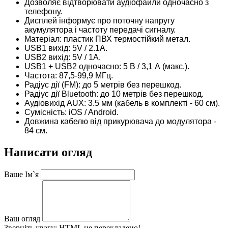
Дозволяє відтворювати аудіофайли одночасно з
телефону.
Дисплей інформує про поточну напругу
акумулятора і частоту передачі сигналу.
Матеріал: пластик ПВХ термостійкий метал.
USB1 вихід: 5V / 2.1A.
USB2 вихід: 5V / 1A.
USB1 + USB2 одночасно: 5 В / 3,1 А (макс.).
Частота: 87,5-99,9 МГц.
Радіус дії (FM): до 5 метрів без перешкод.
Радіус дії Bluetooth: до 10 метрів без перешкод.
Аудіовихід AUX: 3.5 мм (кабель в комплекті - 60 см).
Сумісність: iOS / Android.
Довжина кабелю від прикурювача до модулятора -
84 см.
Написати огляд
Ваше Ім`я
Ваш огляд
Зверніть увагу:
HTML не перекладено!