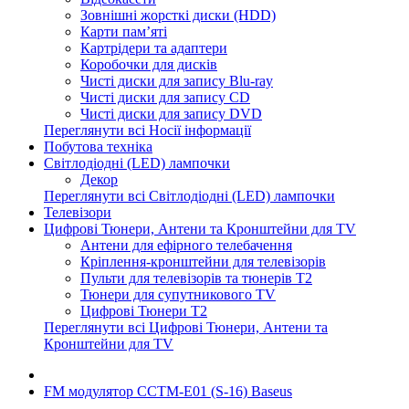
Зовнішні жорсткі диски (HDD)
Карти пам’яті
Картрідери та адаптери
Коробочки для дисків
Чисті диски для запису Blu-ray
Чисті диски для запису CD
Чисті диски для запису DVD
Переглянути всі Носії інформації
Побутова техніка
Світлодіодні (LED) лампочки
Декор
Переглянути всі Світлодіодні (LED) лампочки
Телевізори
Цифрові Тюнери, Антени та Кронштейни для TV
Антени для ефірного телебачення
Кріплення-кронштейни для телевізорів
Пульти для телевізорів та тюнерів T2
Тюнери для супутникового TV
Цифрові Тюнери T2
Переглянути всі Цифрові Тюнери, Антени та
Кронштейни для TV
FM модулятор ССTM-E01 (S-16) Baseus