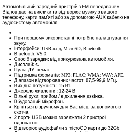
Автомобільний зарядний пристрій з FM-передавачем.
Відповідає на виклики та відтворює музику з вашого
телефону, карти пам'яті або за допомогою AUX кабелю на
аудіосистему автомобіля.
При першому використанні потрібне налаштування
звуку.
Інтерфейси:
USB-вхід; MicroSD; Bluetooth
Bluetooth: V5.0.
Спосіб зарядки: від прикурювача автомобіля.
Дисплей: є.
Пульт ДУ: немає.
Підтримка форматів:
MP3; FLAC; WMA; WAV; APE.
Діапазон відтворюваних частот: 87,5-99,9 МГц.
Вихідна потужність: 15 Вт.
Джерело живлення: 12-24 В.
Вільні руки: прийом / відхилення дзвінка.
Вбудований мікрофон.
Кріпіться в зручному для Вас місці за допомогою
скотча.
2 порти USB можна заряджати 2 пристрої
одночасно.
Відтворює аудіофайли з microCD карти до 32Gb.