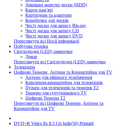
Зовнішні жорсткі диски (HDD)
Карти пам’яті
Картрідери та адаптери
Коробочки для дисків
Чисті диски для запису Blu-ray
Чисті диски для запису CD
Чисті диски для запису DVD
Переглянути всі Носії інформації
Побутова техніка
Світлодіодні (LED) лампочки
Декор
Переглянути всі Світлодіодні (LED) лампочки
Телевізори
Цифрові Тюнери, Антени та Кронштейни для TV
Антени для ефірного телебачення
Кріплення-кронштейни для телевізорів
Пульти для телевізорів та тюнерів T2
Тюнери для супутникового TV
Цифрові Тюнери T2
Переглянути всі Цифрові Тюнери, Антени та
Кронштейни для TV
DVD+R Videx 8x 8.5 Gb bulk(50) Printabl