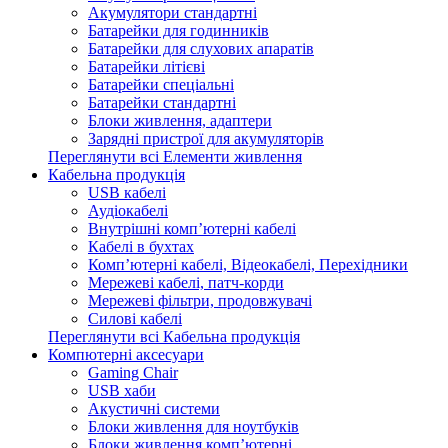
Акумулятори стандартні
Батарейки для годинників
Батарейки для слухових апаратів
Батарейки літієві
Батарейки спеціальні
Батарейки стандартні
Блоки живлення, адаптери
Зарядні пристрої для акумуляторів
Переглянути всі Елементи живлення
Кабельна продукція
USB кабелі
Аудіокабелі
Внутрішні комп’ютерні кабелі
Кабелі в бухтах
Комп’ютерні кабелі, Відеокабелі, Перехідники
Мережеві кабелі, патч-корди
Мережеві фільтри, продовжувачі
Силові кабелі
Переглянути всі Кабельна продукція
Компютерні аксесуари
Gaming Chair
USB хаби
Акустичні системи
Блоки живлення для ноутбуків
Блоки живлення комп’ютерні