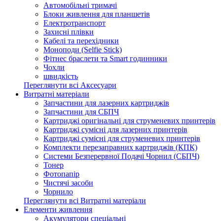
Автомобільні тримачі
Блоки живлення для планшетів
Електротранспорт
Захисні плівки
Кабелі та перехідники
Моноподи (Selfie Stick)
Фітнес браслети та Smart годинники
Чохли
швидкість
Переглянути всі Аксесуари
Витратні матеріали
Запчастини для лазерних картриджів
Запчастини для СБПЧ
Картриджі оригінальні для струменевих принтерів
Картриджі сумісні для лазерних принтерів
Картриджі сумісні для струменевих принтерів
Комплекти перезаправних картриджів (КПК)
Системи Безперервної Подачі Чорнил (СБПЧ)
Тонер
Фотопапір
Чистячі засоби
Чорнило
Переглянути всі Витратні матеріали
Елементи живлення
Акумулятори спеціальні