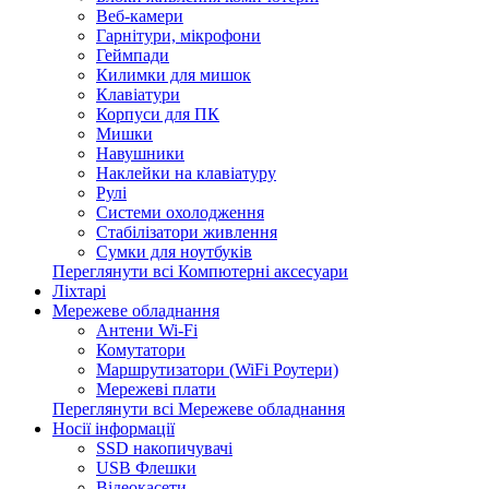
Веб-камери
Гарнітури, мікрофони
Геймпади
Килимки для мишок
Клавіатури
Корпуси для ПК
Мишки
Навушники
Наклейки на клавіатуру
Рулі
Системи охолодження
Стабілізатори живлення
Сумки для ноутбуків
Переглянути всі Компютерні аксесуари
Ліхтарі
Мережеве обладнання
Антени Wi-Fi
Комутатори
Маршрутизатори (WiFi Роутери)
Мережеві плати
Переглянути всі Мережеве обладнання
Носії інформації
SSD накопичувачі
USB Флешки
Відеокасети