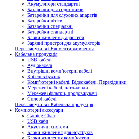
Акумулятори стандартні
Батарейки для годинників
Батарейки для слухових апаратів
Батарейки літієві
Батарейки спеціальні
Батарейки стандартні
Блоки живлення, адаптери
Зарядні пристрої для акумуляторів
Переглянути всі Елементи живлення
Кабельна продукція
USB кабелі
Аудіокабелі
Внутрішні комп’ютерні кабелі
Кабелі в бухтах
Комп’ютерні кабелі, Відеокабелі, Перехідники
Мережеві кабелі, патч-корди
Мережеві фільтри, продовжувачі
Силові кабелі
Переглянути всі Кабельна продукція
Компютерні аксесуари
Gaming Chair
USB хаби
Акустичні системи
Блоки живлення для ноутбуків
Блоки живлення комп’ютерні