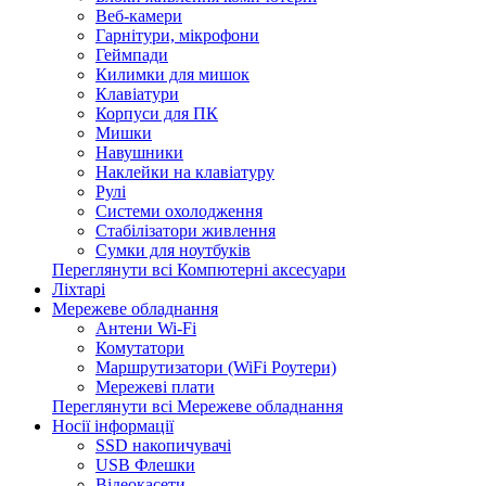
Веб-камери
Гарнітури, мікрофони
Геймпади
Килимки для мишок
Клавіатури
Корпуси для ПК
Мишки
Навушники
Наклейки на клавіатуру
Рулі
Системи охолодження
Стабілізатори живлення
Сумки для ноутбуків
Переглянути всі Компютерні аксесуари
Ліхтарі
Мережеве обладнання
Антени Wi-Fi
Комутатори
Маршрутизатори (WiFi Роутери)
Мережеві плати
Переглянути всі Мережеве обладнання
Носії інформації
SSD накопичувачі
USB Флешки
Відеокасети