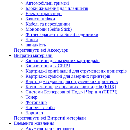
Автомобільні тримачі
Блоки живлення для планшетів
Електротранспорт
Захисні плівки
Кабелі та перехідники
Моноподи (Selfie Stick)
Фітнес браслети та Smart годинники
Чохли
швидкість
Переглянути всі Аксесуари
Витратні матеріали
Запчастини для лазерних картриджів
Запчастини для СБПЧ
Картриджі оригінальні для струменевих принтерів
Картриджі сумісні для лазерних принтерів
Картриджі сумісні для струменевих принтерів
Комплекти перезаправних картриджів (КПК)
Системи Безперервної Подачі Чорнил (СБПЧ)
Тонер
Фотопапір
Чистячі засоби
Чорнило
Переглянути всі Витратні матеріали
Елементи живлення
Акумулятори спеціальні