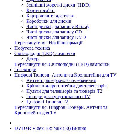
Зовнішні жорсткі диски (HDD)
Карти пам’яті
Картрідери та адаптери
Коробочки для дисків
Чисті диски для запису Blu-ray
Чисті диски для запису CD
Чисті диски для запису DVD
Переглянути всі Носії інформації
Побутова техніка
Світлодіодні (LED) лампочки
Декор
Переглянути всі Світлодіодні (LED) лампочки
Телевізори
Цифрові Тюнери, Антени та Кронштейни для TV
Антени для ефірного телебачення
Кріплення-кронштейни для телевізорів
Пульти для телевізорів та тюнерів T2
Тюнери для супутникового TV
Цифрові Тюнери T2
Переглянути всі Цифрові Тюнери, Антени та
Кронштейни для TV
DVD+R Videx 16x bulk (50) Вишня