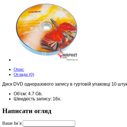
Опис
Огляди (0)
Диск DVD одноразового запису в гуртовій упаковці 10 штук
Об'єм: 4.7 Gb.
Швидкість запису: 16х.
Написати огляд
Ваше Ім`я