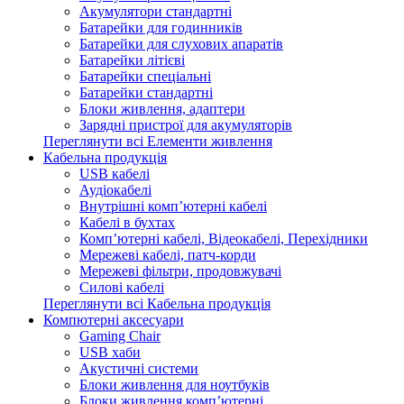
Акумулятори стандартні
Батарейки для годинників
Батарейки для слухових апаратів
Батарейки літієві
Батарейки спеціальні
Батарейки стандартні
Блоки живлення, адаптери
Зарядні пристрої для акумуляторів
Переглянути всі Елементи живлення
Кабельна продукція
USB кабелі
Аудіокабелі
Внутрішні комп’ютерні кабелі
Кабелі в бухтах
Комп’ютерні кабелі, Відеокабелі, Перехідники
Мережеві кабелі, патч-корди
Мережеві фільтри, продовжувачі
Силові кабелі
Переглянути всі Кабельна продукція
Компютерні аксесуари
Gaming Chair
USB хаби
Акустичні системи
Блоки живлення для ноутбуків
Блоки живлення комп’ютерні