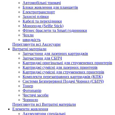
Автомобільні тримачі
Блоки живлення для планшетів
Електротранспорт
Захисні плівки
Кабелі та перехідники
Моноподи (Selfie Stick)
Фітнес браслети та Smart годинники
Чохли
швидкість
Переглянути всі Аксесуари
Витратні матеріали
Запчастини для лазерних картриджів
Запчастини для СБПЧ
Картриджі оригінальні для струменевих принтерів
Картриджі сумісні для лазерних принтерів
Картриджі сумісні для струменевих принтерів
Комплекти перезаправних картриджів (КПК)
Системи Безперервної Подачі Чорнил (СБПЧ)
Тонер
Фотопапір
Чистячі засоби
Чорнило
Переглянути всі Витратні матеріали
Елементи живлення
Акумулятори спеціальні