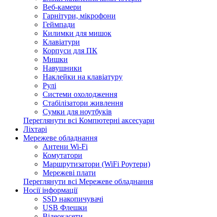
Веб-камери
Гарнітури, мікрофони
Геймпади
Килимки для мишок
Клавіатури
Корпуси для ПК
Мишки
Навушники
Наклейки на клавіатуру
Рулі
Системи охолодження
Стабілізатори живлення
Сумки для ноутбуків
Переглянути всі Компютерні аксесуари
Ліхтарі
Мережеве обладнання
Антени Wi-Fi
Комутатори
Маршрутизатори (WiFi Роутери)
Мережеві плати
Переглянути всі Мережеве обладнання
Носії інформації
SSD накопичувачі
USB Флешки
Відеокасети