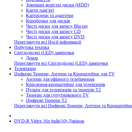
Зовнішні жорсткі диски (HDD)
Карти пам’яті
Картрідери та адаптери
Коробочки для дисків
Чисті диски для запису Blu-ray
Чисті диски для запису CD
Чисті диски для запису DVD
Переглянути всі Носії інформації
Побутова техніка
Світлодіодні (LED) лампочки
Декор
Переглянути всі Світлодіодні (LED) лампочки
Телевізори
Цифрові Тюнери, Антени та Кронштейни для TV
Антени для ефірного телебачення
Кріплення-кронштейни для телевізорів
Пульти для телевізорів та тюнерів T2
Тюнери для супутникового TV
Цифрові Тюнери T2
Переглянути всі Цифрові Тюнери, Антени та Кронштейн
DVD-R Videx 16x bulk(10) Дзвінок