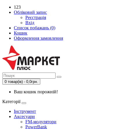
123
Обліковий запис
Реєстрація
Вхід
Список побажань (0)
Кошик
Оформлення замовлення
0 товар(ів) - 0,0грн.
Ваш кошик порожній!
Категорії
Інструмент
Аксесуари
FM-модулятори
PowerBank