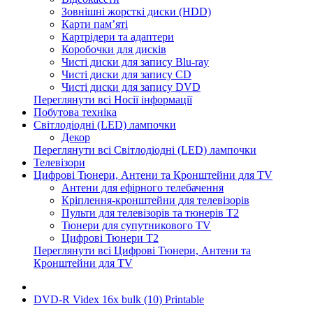
Зовнішні жорсткі диски (HDD)
Карти пам’яті
Картрідери та адаптери
Коробочки для дисків
Чисті диски для запису Blu-ray
Чисті диски для запису CD
Чисті диски для запису DVD
Переглянути всі Носії інформації
Побутова техніка
Світлодіодні (LED) лампочки
Декор
Переглянути всі Світлодіодні (LED) лампочки
Телевізори
Цифрові Тюнери, Антени та Кронштейни для TV
Антени для ефірного телебачення
Кріплення-кронштейни для телевізорів
Пульти для телевізорів та тюнерів T2
Тюнери для супутникового TV
Цифрові Тюнери T2
Переглянути всі Цифрові Тюнери, Антени та
Кронштейни для TV
DVD-R Videx 16x bulk (10) Printable