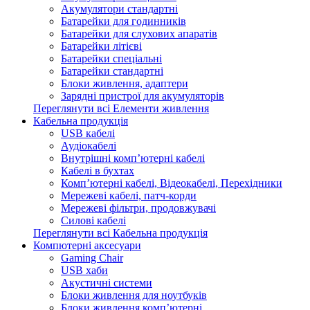
Акумулятори стандартні
Батарейки для годинників
Батарейки для слухових апаратів
Батарейки літієві
Батарейки спеціальні
Батарейки стандартні
Блоки живлення, адаптери
Зарядні пристрої для акумуляторів
Переглянути всі Елементи живлення
Кабельна продукція
USB кабелі
Аудіокабелі
Внутрішні комп’ютерні кабелі
Кабелі в бухтах
Комп’ютерні кабелі, Відеокабелі, Перехідники
Мережеві кабелі, патч-корди
Мережеві фільтри, продовжувачі
Силові кабелі
Переглянути всі Кабельна продукція
Компютерні аксесуари
Gaming Chair
USB хаби
Акустичні системи
Блоки живлення для ноутбуків
Блоки живлення комп’ютерні