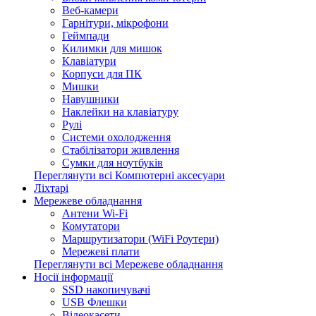
Веб-камери
Гарнітури, мікрофони
Геймпади
Килимки для мишок
Клавіатури
Корпуси для ПК
Мишки
Навушники
Наклейки на клавіатуру
Рулі
Системи охолодження
Стабілізатори живлення
Сумки для ноутбуків
Переглянути всі Компютерні аксесуари
Ліхтарі
Мережеве обладнання
Антени Wi-Fi
Комутатори
Маршрутизатори (WiFi Роутери)
Мережеві плати
Переглянути всі Мережеве обладнання
Носії інформації
SSD накопичувачі
USB Флешки
Відеокасети