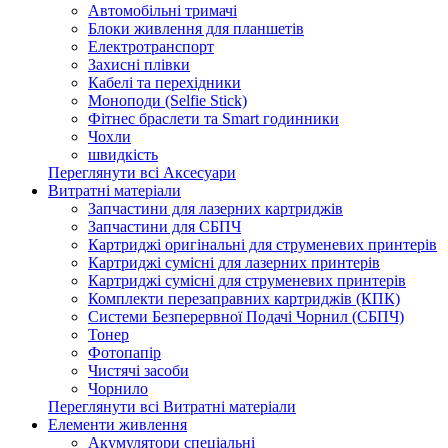
Автомобільні тримачі
Блоки живлення для планшетів
Електротранспорт
Захисні плівки
Кабелі та перехідники
Моноподи (Selfie Stick)
Фітнес браслети та Smart годинники
Чохли
швидкість
Переглянути всі Аксесуари
Витратні матеріали
Запчастини для лазерних картриджів
Запчастини для СБПЧ
Картриджі оригінальні для струменевих принтерів
Картриджі сумісні для лазерних принтерів
Картриджі сумісні для струменевих принтерів
Комплекти перезаправних картриджів (КПК)
Системи Безперервної Подачі Чорнил (СБПЧ)
Тонер
Фотопапір
Чистячі засоби
Чорнило
Переглянути всі Витратні матеріали
Елементи живлення
Акумулятори спеціальні