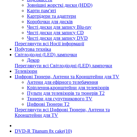
Зовнішні жорсткі диски (HDD)
Карти пам’яті
Картрідери та адаптери
Коробочки для дисків
Чисті диски для запису Blu-ray
Чисті диски для запису CD
Чисті диски для запису DVD
Переглянути всі Носії інформації
Побутова техніка
Світлодіодні (LED) лампочки
Декор
Переглянути всі Світлодіодні (LED) лампочки
Телевізори
Цифрові Тюнери, Антени та Кронштейни для TV
Антени для ефірного телебачення
Кріплення-кронштейни для телевізорів
Пульти для телевізорів та тюнерів T2
Тюнери для супутникового TV
Цифрові Тюнери T2
Переглянути всі Цифрові Тюнери, Антени та
Кронштейни для TV
DVD-R Titanum 8x cake(10)