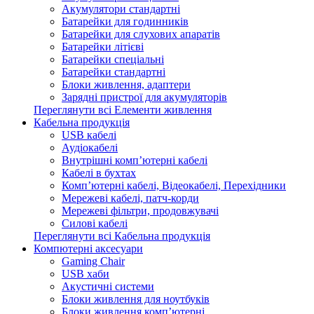
Акумулятори стандартні
Батарейки для годинників
Батарейки для слухових апаратів
Батарейки літієві
Батарейки спеціальні
Батарейки стандартні
Блоки живлення, адаптери
Зарядні пристрої для акумуляторів
Переглянути всі Елементи живлення
Кабельна продукція
USB кабелі
Аудіокабелі
Внутрішні комп’ютерні кабелі
Кабелі в бухтах
Комп’ютерні кабелі, Відеокабелі, Перехідники
Мережеві кабелі, патч-корди
Мережеві фільтри, продовжувачі
Силові кабелі
Переглянути всі Кабельна продукція
Компютерні аксесуари
Gaming Chair
USB хаби
Акустичні системи
Блоки живлення для ноутбуків
Блоки живлення комп’ютерні