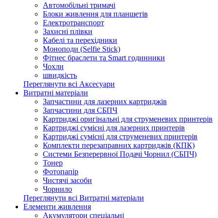
Автомобільні тримачі
Блоки живлення для планшетів
Електротранспорт
Захисні плівки
Кабелі та перехідники
Моноподи (Selfie Stick)
Фітнес браслети та Smart годинники
Чохли
швидкість
Переглянути всі Аксесуари
Витратні матеріали
Запчастини для лазерних картриджів
Запчастини для СБПЧ
Картриджі оригінальні для струменевих принтерів
Картриджі сумісні для лазерних принтерів
Картриджі сумісні для струменевих принтерів
Комплекти перезаправних картриджів (КПК)
Системи Безперервної Подачі Чорнил (СБПЧ)
Тонер
Фотопапір
Чистячі засоби
Чорнило
Переглянути всі Витратні матеріали
Елементи живлення
Акумулятори спеціальні