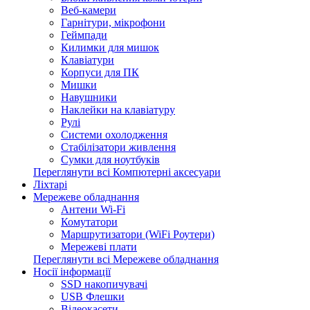
Веб-камери
Гарнітури, мікрофони
Геймпади
Килимки для мишок
Клавіатури
Корпуси для ПК
Мишки
Навушники
Наклейки на клавіатуру
Рулі
Системи охолодження
Стабілізатори живлення
Сумки для ноутбуків
Переглянути всі Компютерні аксесуари
Ліхтарі
Мережеве обладнання
Антени Wi-Fi
Комутатори
Маршрутизатори (WiFi Роутери)
Мережеві плати
Переглянути всі Мережеве обладнання
Носії інформації
SSD накопичувачі
USB Флешки
Відеокасети