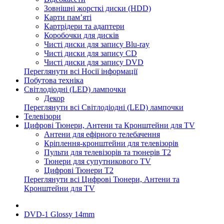
Зовнішні жорсткі диски (HDD)
Карти пам’яті
Картрідери та адаптери
Коробочки для дисків
Чисті диски для запису Blu-ray
Чисті диски для запису CD
Чисті диски для запису DVD
Переглянути всі Носії інформації
Побутова техніка
Світлодіодні (LED) лампочки
Декор
Переглянути всі Світлодіодні (LED) лампочки
Телевізори
Цифрові Тюнери, Антени та Кронштейни для TV
Антени для ефірного телебачення
Кріплення-кронштейни для телевізорів
Пульти для телевізорів та тюнерів T2
Тюнери для супутникового TV
Цифрові Тюнери T2
Переглянути всі Цифрові Тюнери, Антени та
Кронштейни для TV
DVD-1 Glossy 14mm