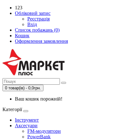
123
Обліковий запис
Реєстрація
Вхід
Список побажань (0)
Кошик
Оформлення замовлення
0 товар(ів) - 0,0грн.
Ваш кошик порожній!
Категорії
Інструмент
Аксесуари
FM-модулятори
PowerBank