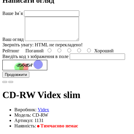
Написати огляд
Ваше Ім`я
Ваш огляд
Зверніть увагу:
HTML не перекладено!
Рейтинг
Поганий
Хороший
Введіть код з зображення в поле
Продовжити
CD-RW Videx slim
Виробник:
Videx
Модель: CD-RW
Артикул: 1131
Наявність:
Тимчасово немає