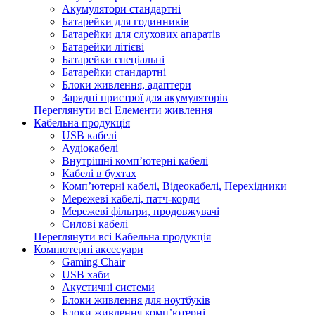
Акумулятори стандартні
Батарейки для годинників
Батарейки для слухових апаратів
Батарейки літієві
Батарейки спеціальні
Батарейки стандартні
Блоки живлення, адаптери
Зарядні пристрої для акумуляторів
Переглянути всі Елементи живлення
Кабельна продукція
USB кабелі
Аудіокабелі
Внутрішні комп’ютерні кабелі
Кабелі в бухтах
Комп’ютерні кабелі, Відеокабелі, Перехідники
Мережеві кабелі, патч-корди
Мережеві фільтри, продовжувачі
Силові кабелі
Переглянути всі Кабельна продукція
Компютерні аксесуари
Gaming Chair
USB хаби
Акустичні системи
Блоки живлення для ноутбуків
Блоки живлення комп’ютерні