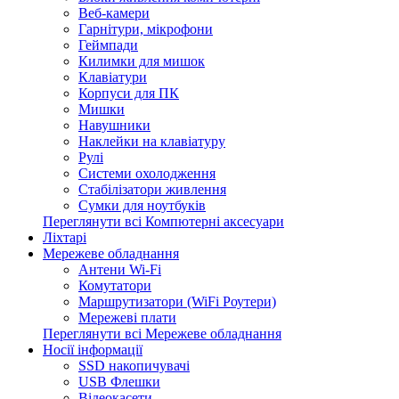
Веб-камери
Гарнітури, мікрофони
Геймпади
Килимки для мишок
Клавіатури
Корпуси для ПК
Мишки
Навушники
Наклейки на клавіатуру
Рулі
Системи охолодження
Стабілізатори живлення
Сумки для ноутбуків
Переглянути всі Компютерні аксесуари
Ліхтарі
Мережеве обладнання
Антени Wi-Fi
Комутатори
Маршрутизатори (WiFi Роутери)
Мережеві плати
Переглянути всі Мережеве обладнання
Носії інформації
SSD накопичувачі
USB Флешки
Відеокасети