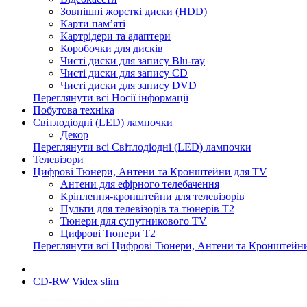
Зовнішні жорсткі диски (HDD)
Карти пам’яті
Картрідери та адаптери
Коробочки для дисків
Чисті диски для запису Blu-ray
Чисті диски для запису CD
Чисті диски для запису DVD
Переглянути всі Носії інформації
Побутова техніка
Світлодіодні (LED) лампочки
Декор
Переглянути всі Світлодіодні (LED) лампочки
Телевізори
Цифрові Тюнери, Антени та Кронштейни для TV
Антени для ефірного телебачення
Кріплення-кронштейни для телевізорів
Пульти для телевізорів та тюнерів T2
Тюнери для супутникового TV
Цифрові Тюнери T2
Переглянути всі Цифрові Тюнери, Антени та Кронштейн
CD-RW Videx slim