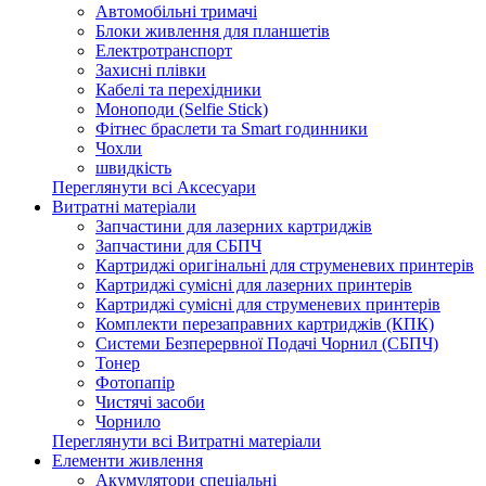
Автомобільні тримачі
Блоки живлення для планшетів
Електротранспорт
Захисні плівки
Кабелі та перехідники
Моноподи (Selfie Stick)
Фітнес браслети та Smart годинники
Чохли
швидкість
Переглянути всі Аксесуари
Витратні матеріали
Запчастини для лазерних картриджів
Запчастини для СБПЧ
Картриджі оригінальні для струменевих принтерів
Картриджі сумісні для лазерних принтерів
Картриджі сумісні для струменевих принтерів
Комплекти перезаправних картриджів (КПК)
Системи Безперервної Подачі Чорнил (СБПЧ)
Тонер
Фотопапір
Чистячі засоби
Чорнило
Переглянути всі Витратні матеріали
Елементи живлення
Акумулятори спеціальні