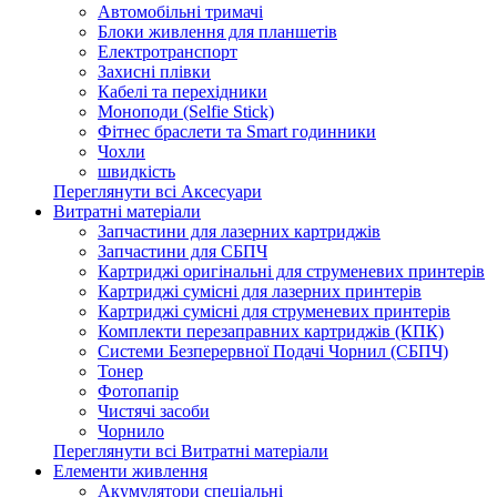
Автомобільні тримачі
Блоки живлення для планшетів
Електротранспорт
Захисні плівки
Кабелі та перехідники
Моноподи (Selfie Stick)
Фітнес браслети та Smart годинники
Чохли
швидкість
Переглянути всі Аксесуари
Витратні матеріали
Запчастини для лазерних картриджів
Запчастини для СБПЧ
Картриджі оригінальні для струменевих принтерів
Картриджі сумісні для лазерних принтерів
Картриджі сумісні для струменевих принтерів
Комплекти перезаправних картриджів (КПК)
Системи Безперервної Подачі Чорнил (СБПЧ)
Тонер
Фотопапір
Чистячі засоби
Чорнило
Переглянути всі Витратні матеріали
Елементи живлення
Акумулятори спеціальні