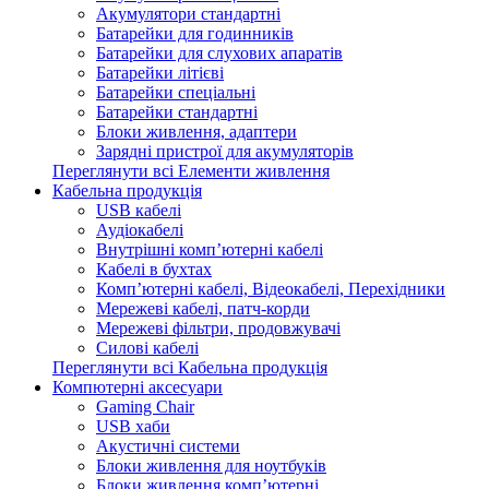
Акумулятори стандартні
Батарейки для годинників
Батарейки для слухових апаратів
Батарейки літієві
Батарейки спеціальні
Батарейки стандартні
Блоки живлення, адаптери
Зарядні пристрої для акумуляторів
Переглянути всі Елементи живлення
Кабельна продукція
USB кабелі
Аудіокабелі
Внутрішні комп’ютерні кабелі
Кабелі в бухтах
Комп’ютерні кабелі, Відеокабелі, Перехідники
Мережеві кабелі, патч-корди
Мережеві фільтри, продовжувачі
Силові кабелі
Переглянути всі Кабельна продукція
Компютерні аксесуари
Gaming Chair
USB хаби
Акустичні системи
Блоки живлення для ноутбуків
Блоки живлення комп’ютерні