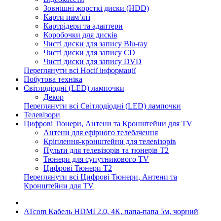
Зовнішні жорсткі диски (HDD)
Карти пам’яті
Картрідери та адаптери
Коробочки для дисків
Чисті диски для запису Blu-ray
Чисті диски для запису CD
Чисті диски для запису DVD
Переглянути всі Носії інформації
Побутова техніка
Світлодіодні (LED) лампочки
Декор
Переглянути всі Світлодіодні (LED) лампочки
Телевізори
Цифрові Тюнери, Антени та Кронштейни для TV
Антени для ефірного телебачення
Кріплення-кронштейни для телевізорів
Пульти для телевізорів та тюнерів T2
Тюнери для супутникового TV
Цифрові Тюнери T2
Переглянути всі Цифрові Тюнери, Антени та
Кронштейни для TV
ATcom Кабель HDMI 2.0, 4К, папа-папа 5м, чорний