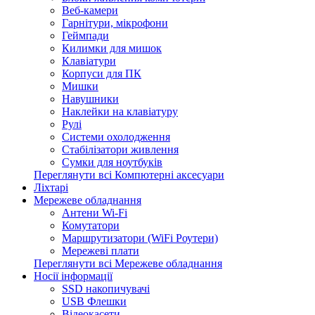
Веб-камери
Гарнітури, мікрофони
Геймпади
Килимки для мишок
Клавіатури
Корпуси для ПК
Мишки
Навушники
Наклейки на клавіатуру
Рулі
Системи охолодження
Стабілізатори живлення
Сумки для ноутбуків
Переглянути всі Компютерні аксесуари
Ліхтарі
Мережеве обладнання
Антени Wi-Fi
Комутатори
Маршрутизатори (WiFi Роутери)
Мережеві плати
Переглянути всі Мережеве обладнання
Носії інформації
SSD накопичувачі
USB Флешки
Відеокасети