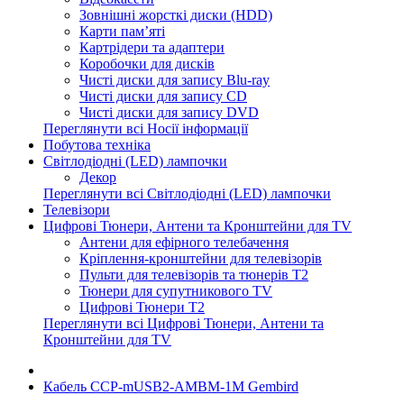
Зовнішні жорсткі диски (HDD)
Карти пам’яті
Картрідери та адаптери
Коробочки для дисків
Чисті диски для запису Blu-ray
Чисті диски для запису CD
Чисті диски для запису DVD
Переглянути всі Носії інформації
Побутова техніка
Світлодіодні (LED) лампочки
Декор
Переглянути всі Світлодіодні (LED) лампочки
Телевізори
Цифрові Тюнери, Антени та Кронштейни для TV
Антени для ефірного телебачення
Кріплення-кронштейни для телевізорів
Пульти для телевізорів та тюнерів T2
Тюнери для супутникового TV
Цифрові Тюнери T2
Переглянути всі Цифрові Тюнери, Антени та
Кронштейни для TV
Кабель CCP-mUSB2-AMBM-1M Gembird