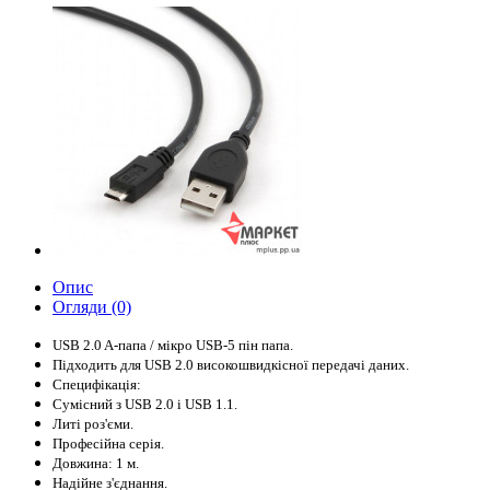
Опис
Огляди (0)
USB 2.0
A
-
папа
/
мікро
USB
-5
пін
папа.
Підходить
для
USB 2.0
високошвидкісної передачі даних.
Специфікація:
Сумісний з USB 2.0
і
USB 1.1.
Литі
роз'єми.
Професійна серія.
Довжина
:
1 м.
Надійне з'єднання.