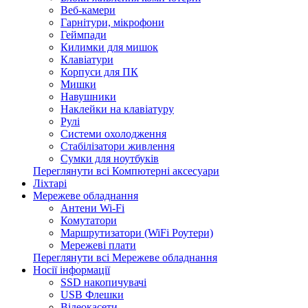
Веб-камери
Гарнітури, мікрофони
Геймпади
Килимки для мишок
Клавіатури
Корпуси для ПК
Мишки
Навушники
Наклейки на клавіатуру
Рулі
Системи охолодження
Стабілізатори живлення
Сумки для ноутбуків
Переглянути всі Компютерні аксесуари
Ліхтарі
Мережеве обладнання
Антени Wi-Fi
Комутатори
Маршрутизатори (WiFi Роутери)
Мережеві плати
Переглянути всі Мережеве обладнання
Носії інформації
SSD накопичувачі
USB Флешки
Відеокасети