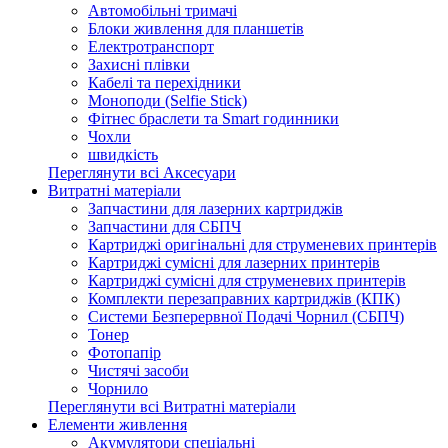
Автомобільні тримачі
Блоки живлення для планшетів
Електротранспорт
Захисні плівки
Кабелі та перехідники
Моноподи (Selfie Stick)
Фітнес браслети та Smart годинники
Чохли
швидкість
Переглянути всі Аксесуари
Витратні матеріали
Запчастини для лазерних картриджів
Запчастини для СБПЧ
Картриджі оригінальні для струменевих принтерів
Картриджі сумісні для лазерних принтерів
Картриджі сумісні для струменевих принтерів
Комплекти перезаправних картриджів (КПК)
Системи Безперервної Подачі Чорнил (СБПЧ)
Тонер
Фотопапір
Чистячі засоби
Чорнило
Переглянути всі Витратні матеріали
Елементи живлення
Акумулятори спеціальні