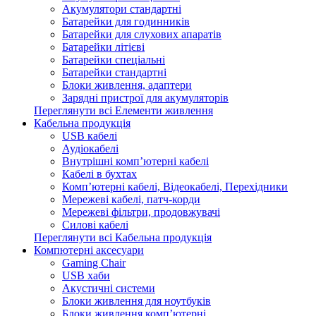
Акумулятори стандартні
Батарейки для годинників
Батарейки для слухових апаратів
Батарейки літієві
Батарейки спеціальні
Батарейки стандартні
Блоки живлення, адаптери
Зарядні пристрої для акумуляторів
Переглянути всі Елементи живлення
Кабельна продукція
USB кабелі
Аудіокабелі
Внутрішні комп’ютерні кабелі
Кабелі в бухтах
Комп’ютерні кабелі, Відеокабелі, Перехідники
Мережеві кабелі, патч-корди
Мережеві фільтри, продовжувачі
Силові кабелі
Переглянути всі Кабельна продукція
Компютерні аксесуари
Gaming Chair
USB хаби
Акустичні системи
Блоки живлення для ноутбуків
Блоки живлення комп’ютерні