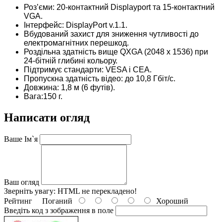
Роз’єми: 20-контактний Displayport та 15-контактний
VGA.
Інтерфейс: DisplayPort v.1.1.
Вбудований захист для зниження чутливості до
електромагнітних перешкод.
Роздільна здатність вище QXGA (2048 x 1536) при
24-бітній глибині кольору.
Підтримує стандарти: VESA і CEA.
Пропускна здатність відео: до 10,8 Гбіт/с.
Довжина: 1,8 м (6 футів).
Вага:150 г.
Написати огляд
Ваше Ім`я
Ваш огляд
Зверніть увагу:
HTML не перекладено!
Рейтинг
Поганий
Хороший
Введіть код з зображення в поле