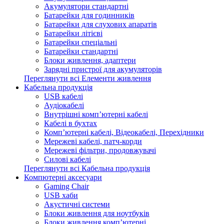
Акумулятори стандартні
Батарейки для годинників
Батарейки для слухових апаратів
Батарейки літієві
Батарейки спеціальні
Батарейки стандартні
Блоки живлення, адаптери
Зарядні пристрої для акумуляторів
Переглянути всі Елементи живлення
Кабельна продукція
USB кабелі
Аудіокабелі
Внутрішні комп’ютерні кабелі
Кабелі в бухтах
Комп’ютерні кабелі, Відеокабелі, Перехідники
Мережеві кабелі, патч-корди
Мережеві фільтри, продовжувачі
Силові кабелі
Переглянути всі Кабельна продукція
Компютерні аксесуари
Gaming Chair
USB хаби
Акустичні системи
Блоки живлення для ноутбуків
Блоки живлення комп’ютерні