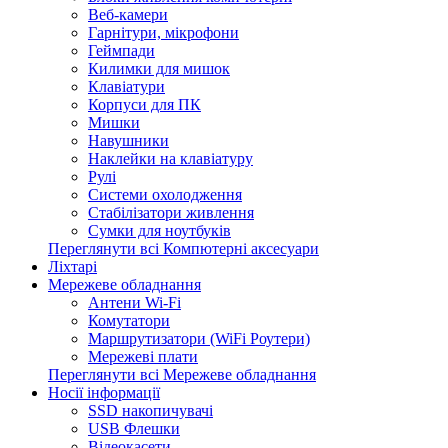
Веб-камери
Гарнітури, мікрофони
Геймпади
Килимки для мишок
Клавіатури
Корпуси для ПК
Мишки
Навушники
Наклейки на клавіатуру
Рулі
Системи охолодження
Стабілізатори живлення
Сумки для ноутбуків
Переглянути всі Компютерні аксесуари
Ліхтарі
Мережеве обладнання
Антени Wi-Fi
Комутатори
Маршрутизатори (WiFi Роутери)
Мережеві плати
Переглянути всі Мережеве обладнання
Носії інформації
SSD накопичувачі
USB Флешки
Відеокасети