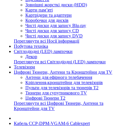
Зовнішні жорсткі диски (HDD)
Карти пам’яті
Картрідери та адаптери
Коробочки для дисків
Чисті диски для запису Blu-ray
Чисті диски для запису CD
Чисті диски для запису DVD
Переглянути всі Носії інформації
Побутова техніка
Світлодіодні (LED) лампочки
Декор
Переглянути всі Світлодіодні (LED) лампочки
Телевізори
Цифрові Тюнери, Антени та Кронштейни для TV
Антени для ефірного телебачення
Кріплення-кронштейни для телевізорів
Пульти для телевізорів та тюнерів T2
Тюнери для супутникового TV
Цифрові Тюнери T2
Переглянути всі Цифрові Тюнери, Антени та
Кронштейни для TV
Кабель CCP-DPM-VGAM-6 Cablexpert