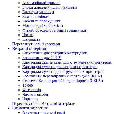
Автомобільні тримачі
Блоки живлення для планшетів
Електротранспорт
Захисні плівки
Кабелі та перехідники
Моноподи (Selfie Stick)
Фітнес браслети та Smart годинники
Чохли
швидкість
Переглянути всі Аксесуари
Витратні матеріали
Запчастини для лазерних картриджів
Запчастини для СБПЧ
Картриджі оригінальні для струменевих принтерів
Картриджі сумісні для лазерних принтерів
Картриджі сумісні для струменевих принтерів
Комплекти перезаправних картриджів (КПК)
Системи Безперервної Подачі Чорнил (СБПЧ)
Тонер
Фотопапір
Чистячі засоби
Чорнило
Переглянути всі Витратні матеріали
Елементи живлення
Акумулятори спеціальні