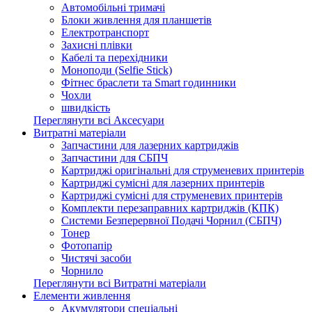
Автомобільні тримачі
Блоки живлення для планшетів
Електротранспорт
Захисні плівки
Кабелі та перехідники
Моноподи (Selfie Stick)
Фітнес браслети та Smart годинники
Чохли
швидкість
Переглянути всі Аксесуари
Витратні матеріали
Запчастини для лазерних картриджів
Запчастини для СБПЧ
Картриджі оригінальні для струменевих принтерів
Картриджі сумісні для лазерних принтерів
Картриджі сумісні для струменевих принтерів
Комплекти перезаправних картриджів (КПК)
Системи Безперервної Подачі Чорнил (СБПЧ)
Тонер
Фотопапір
Чистячі засоби
Чорнило
Переглянути всі Витратні матеріали
Елементи живлення
Акумулятори спеціальні