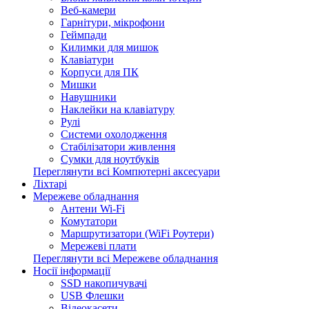
Веб-камери
Гарнітури, мікрофони
Геймпади
Килимки для мишок
Клавіатури
Корпуси для ПК
Мишки
Навушники
Наклейки на клавіатуру
Рулі
Системи охолодження
Стабілізатори живлення
Сумки для ноутбуків
Переглянути всі Компютерні аксесуари
Ліхтарі
Мережеве обладнання
Антени Wi-Fi
Комутатори
Маршрутизатори (WiFi Роутери)
Мережеві плати
Переглянути всі Мережеве обладнання
Носії інформації
SSD накопичувачі
USB Флешки
Відеокасети