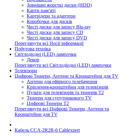
Зовнішні жорсткі диски (HDD)
Карти пам’яті
Картрідери та адаптери
Коробочки для дисків
Чисті диски для запису Blu-ray
Чисті диски для запису CD
Чисті диски для запису DVD
Переглянути всі Носії інформації
Побутова техніка
Світлодіодні (LED) лампочки
Декор
Переглянути всі Світлодіодні (LED) лампочки
Телевізори
Цифрові Тюнери, Антени та Кронштейни для TV
Антени для ефірного телебачення
Кріплення-кронштейни для телевізорів
Пульти для телевізорів та тюнерів T2
Тюнери для супутникового TV
Цифрові Тюнери T2
Переглянути всі Цифрові Тюнери, Антени та
Кронштейни для TV
Кабель CCA-2R2R-6 Cablexpert