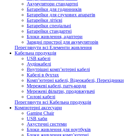
Акумулятори стандартні
Батарейки для годинників
Батарейки для слухових апаратів
Батарейки літієві
Батарейки спеціальні
Батарейки стандартні
Блоки живлення, адаптери
Зарядні пристрої для акумуляторів
Переглянути всі Елементи живлення
Кабельна продукція
USB кабелі
Аудіокабелі
Внутрішні комп’ютерні кабелі
Кабелі в бухтах
Комп’ютерні кабелі, Відеокабелі, Перехідники
Мережеві кабелі, патч-корди
Мережеві фільтри, продовжувачі
Силові кабелі
Переглянути всі Кабельна продукція
Компютерні аксесуари
Gaming Chair
USB хаби
Акустичні системи
Блоки живлення для ноутбуків
Блоки живлення комп’ютерні