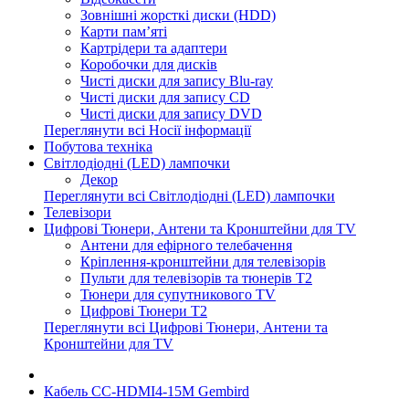
Зовнішні жорсткі диски (HDD)
Карти пам’яті
Картрідери та адаптери
Коробочки для дисків
Чисті диски для запису Blu-ray
Чисті диски для запису CD
Чисті диски для запису DVD
Переглянути всі Носії інформації
Побутова техніка
Світлодіодні (LED) лампочки
Декор
Переглянути всі Світлодіодні (LED) лампочки
Телевізори
Цифрові Тюнери, Антени та Кронштейни для TV
Антени для ефірного телебачення
Кріплення-кронштейни для телевізорів
Пульти для телевізорів та тюнерів T2
Тюнери для супутникового TV
Цифрові Тюнери T2
Переглянути всі Цифрові Тюнери, Антени та
Кронштейни для TV
Кабель CC-HDMI4-15M Gembird