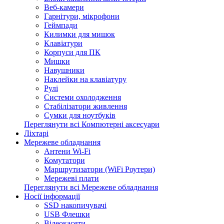
Веб-камери
Гарнітури, мікрофони
Геймпади
Килимки для мишок
Клавіатури
Корпуси для ПК
Мишки
Навушники
Наклейки на клавіатуру
Рулі
Системи охолодження
Стабілізатори живлення
Сумки для ноутбуків
Переглянути всі Компютерні аксесуари
Ліхтарі
Мережеве обладнання
Антени Wi-Fi
Комутатори
Маршрутизатори (WiFi Роутери)
Мережеві плати
Переглянути всі Мережеве обладнання
Носії інформації
SSD накопичувачі
USB Флешки
Відеокасети