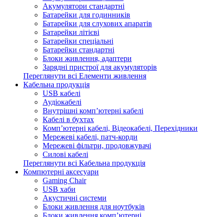
Акумулятори стандартні
Батарейки для годинників
Батарейки для слухових апаратів
Батарейки літієві
Батарейки спеціальні
Батарейки стандартні
Блоки живлення, адаптери
Зарядні пристрої для акумуляторів
Переглянути всі Елементи живлення
Кабельна продукція
USB кабелі
Аудіокабелі
Внутрішні комп’ютерні кабелі
Кабелі в бухтах
Комп’ютерні кабелі, Відеокабелі, Перехідники
Мережеві кабелі, патч-корди
Мережеві фільтри, продовжувачі
Силові кабелі
Переглянути всі Кабельна продукція
Компютерні аксесуари
Gaming Chair
USB хаби
Акустичні системи
Блоки живлення для ноутбуків
Блоки живлення комп’ютерні