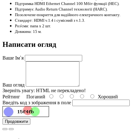
Підтримка
HDMI Ethernet Channel
100 Мбіт
функції
(
HEC
).
Підтримує
Audio Return Channel
технології
(
HARC
).
Позолочене
-
покриття
для
надійного електричного контакту.
Стандарт
:
HDMI v.1.4
і
сумісний з v.1.3.
Роз'єми
: папа
х
2 шт.
Довжина
:
15 м.
Написати огляд
Ваше Ім`я
Ваш огляд
Зверніть увагу:
HTML не перекладено!
Рейтинг
Поганий
Хороший
Введіть код з зображення в поле
Продовжити