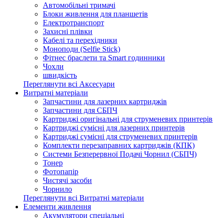
Автомобільні тримачі
Блоки живлення для планшетів
Електротранспорт
Захисні плівки
Кабелі та перехідники
Моноподи (Selfie Stick)
Фітнес браслети та Smart годинники
Чохли
швидкість
Переглянути всі Аксесуари
Витратні матеріали
Запчастини для лазерних картриджів
Запчастини для СБПЧ
Картриджі оригінальні для струменевих принтерів
Картриджі сумісні для лазерних принтерів
Картриджі сумісні для струменевих принтерів
Комплекти перезаправних картриджів (КПК)
Системи Безперервної Подачі Чорнил (СБПЧ)
Тонер
Фотопапір
Чистячі засоби
Чорнило
Переглянути всі Витратні матеріали
Елементи живлення
Акумулятори спеціальні