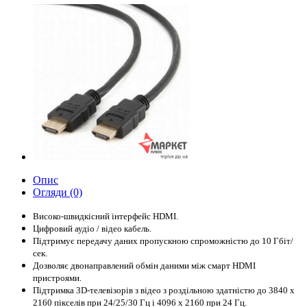
Опис
Огляди (0)
Високо-швидкісний інтерфейс
HDMI.
Цифровий аудіо / відео
кабель.
Підтримує передачу даних
пропускною спроможністю
до 10
Гбіт/
сек.
Дозволяє
двонаправлений обмін даними
між
смарт
HDMI
пристроями.
Підтримка 3D
-
телевізорів
з відео
з роздільною здатністю до
3840
х
2160 пікселів
при
24/25/30
Гц
і 4096
х
2160
при
24 Гц.