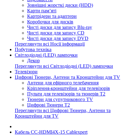
Зовнішні жорсткі диски (HDD)
Карти пам’яті
Картрідери та адаптери
Коробочки для дисків
Чисті диски для запису Blu-ray
Чисті диски для запису CD
Чисті диски для запису DVD
Переглянути всі Носії інформації
Побутова техніка
Світлодіодні (LED) лампочки
Декор
Переглянути всі Світлодіодні (LED) лампочки
Телевізори
Цифрові Тюнери, Антени та Кронштейни для TV
Антени для ефірного телебачення
Кріплення-кронштейни для телевізорів
Пульти для телевізорів та тюнерів T2
Тюнери для супутникового TV
Цифрові Тюнери T2
Переглянути всі Цифрові Тюнери, Антени та
Кронштейни для TV
Кабель CC-HDMI4X-15 Cablexpert