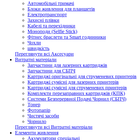
Автомобільні тримачі
Блоки живлення для планшетів
Електротранспорт
Захисні плівки
Кабелі та перехідники
Моноподи (Selfie Stick)
Фітнес браслети та Smart годинники
Чохли
швидкість
Переглянути всі Аксесуари
Витратні матеріали
Запчастини для лазерних картриджів
Запчастини для СБПЧ
Картриджі оригінальні для струменевих принтерів
Картриджі сумісні для лазерних принтерів
Картриджі сумісні для струменевих принтерів
Комплекти перезаправних картриджів (КПК)
Системи Безперервної Подачі Чорнил (СБПЧ)
Тонер
Фотопапір
Чистячі засоби
Чорнило
Переглянути всі Витратні матеріали
Елементи живлення
Акумулятори спеціальні