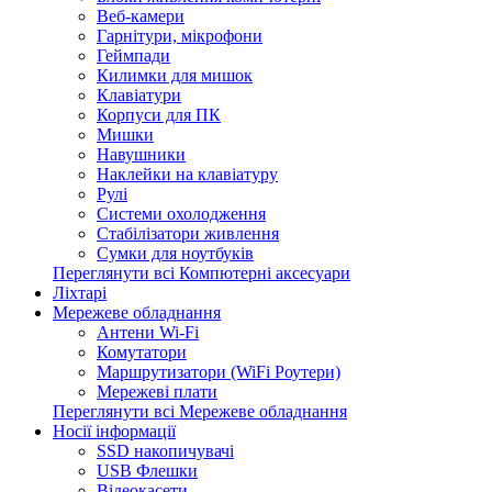
Веб-камери
Гарнітури, мікрофони
Геймпади
Килимки для мишок
Клавіатури
Корпуси для ПК
Мишки
Навушники
Наклейки на клавіатуру
Рулі
Системи охолодження
Стабілізатори живлення
Сумки для ноутбуків
Переглянути всі Компютерні аксесуари
Ліхтарі
Мережеве обладнання
Антени Wi-Fi
Комутатори
Маршрутизатори (WiFi Роутери)
Мережеві плати
Переглянути всі Мережеве обладнання
Носії інформації
SSD накопичувачі
USB Флешки
Відеокасети