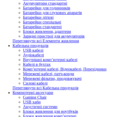
Акумулятори стандартні
Батарейки для годинників
Батарейки для слухових апаратів
Батарейки літієві
Батарейки спеціальні
Батарейки стандартні
Блоки живлення, адаптери
Зарядні пристрої для акумуляторів
Переглянути всі Елементи живлення
Кабельна продукція
USB кабелі
Аудіокабелі
Внутрішні комп’ютерні кабелі
Кабелі в бухтах
Комп’ютерні кабелі, Відеокабелі, Перехідники
Мережеві кабелі, патч-корди
Мережеві фільтри, продовжувачі
Силові кабелі
Переглянути всі Кабельна продукція
Компютерні аксесуари
Gaming Chair
USB хаби
Акустичні системи
Блоки живлення для ноутбуків
Блоки живлення комп’ютерні