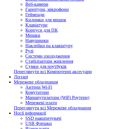
Веб-камери
Гарнітури, мікрофони
Геймпади
Килимки для мишок
Клавіатури
Корпуси для ПК
Мишки
Навушники
Наклейки на клавіатуру
Рулі
Системи охолодження
Стабілізатори живлення
Сумки для ноутбуків
Переглянути всі Компютерні аксесуари
Ліхтарі
Мережеве обладнання
Антени Wi-Fi
Комутатори
Маршрутизатори (WiFi Роутери)
Мережеві плати
Переглянути всі Мережеве обладнання
Носії інформації
SSD накопичувачі
USB Флешки
Відеокасети