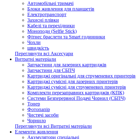
Автомобільні тримачі
Блоки живлення для планшетів
Електротранспорт
Захисні плівки
Кабелі та перехідники
Моноподи (Selfie Stick)
Фітнес браслети та Smart годинники
Чохли
швидкість
Переглянути всі Аксесуари
Витратні матеріали
Запчастини для лазерних картриджів
Запчастини для СБПЧ
Картриджі оригінальні для струменевих принтерів
Картриджі сумісні для лазерних принтерів
Картриджі сумісні для струменевих принтерів
Комплекти перезаправних картриджів (КПК)
Системи Безперервної Подачі Чорнил (СБПЧ)
Тонер
Фотопапір
Чистячі засоби
Чорнило
Переглянути всі Витратні матеріали
Елементи живлення
Акумулятори спеціальні