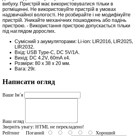
вибуху.
Пристрій має використовуватися тільки в
ротміщенні. Не використовуйте пристрій в умовах
надзвичайної вологості.
Не розбирайте і не модифікуйте
пристрій.
Уникайте механічних пошкоджень або падінь
пристрою.
- Використання пристрою допускається тільки
під наглядом дорослих.
Сумісний з акумуляторами: Li-ion: LIR2016, LIR2025,
LIR2032.
Вхід: USB Type-C, DC 5V/1A.
Вихід: DC 4.2V, 60mA x4.
Розміри: 80 х 38 х 20 мм.
Вага: 29г.
Написати огляд
Ваше Ім`я
Ваш огляд
Зверніть увагу:
HTML не перекладено!
Рейтинг
Поганий
Хороший