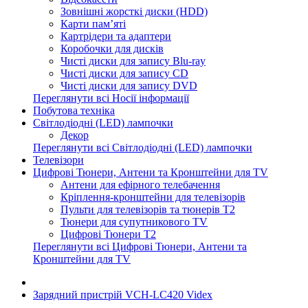
Зовнішні жорсткі диски (HDD)
Карти пам’яті
Картрідери та адаптери
Коробочки для дисків
Чисті диски для запису Blu-ray
Чисті диски для запису CD
Чисті диски для запису DVD
Переглянути всі Носії інформації
Побутова техніка
Світлодіодні (LED) лампочки
Декор
Переглянути всі Світлодіодні (LED) лампочки
Телевізори
Цифрові Тюнери, Антени та Кронштейни для TV
Антени для ефірного телебачення
Кріплення-кронштейни для телевізорів
Пульти для телевізорів та тюнерів T2
Тюнери для супутникового TV
Цифрові Тюнери T2
Переглянути всі Цифрові Тюнери, Антени та
Кронштейни для TV
Зарядний пристрій VCH-LC420 Videx