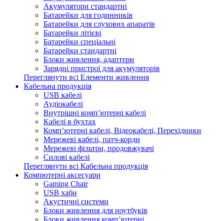
Акумулятори стандартні
Батарейки для годинників
Батарейки для слухових апаратів
Батарейки літієві
Батарейки спеціальні
Батарейки стандартні
Блоки живлення, адаптери
Зарядні пристрої для акумуляторів
Переглянути всі Елементи живлення
Кабельна продукція
USB кабелі
Аудіокабелі
Внутрішні комп’ютерні кабелі
Кабелі в бухтах
Комп’ютерні кабелі, Відеокабелі, Перехідники
Мережеві кабелі, патч-корди
Мережеві фільтри, продовжувачі
Силові кабелі
Переглянути всі Кабельна продукція
Компютерні аксесуари
Gaming Chair
USB хаби
Акустичні системи
Блоки живлення для ноутбуків
Блоки живлення комп’ютерні