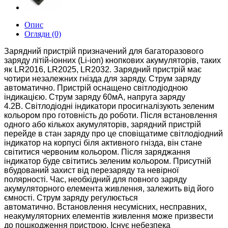
Опис
Огляди (0)
Зарядний пристрій призначений для багаторазового
заряду літій-іонних (Li-ion) кнопкових акумуляторів, таких
як LR2016, LR2025, LR2032. Зарядний пристрій має
чотири незалежних гнізда для заряду. Струм заряду
автоматично. Пристрій оснащено світлодіодною
індикацією. Струм заряду 60мА, напруга заряду
4.2В.
Світлодіодні індикатори просигналізують зеленим
кольором про готовність до роботи. Після встановлення
одного або кількох акумуляторів, зарядний пристрій
перейде в стан заряду про це сповіщатиме світлодіодний
індикатор на корпусі біля активного гнізда, він стане
світитися червоним кольором. Після заряджання
індикатор буде світитись зеленим кольором. Присутній
вбудований захист від перезаряду та невірної
полярності.
Час, необхідний для повного заряду
акумуляторного елемента живлення, залежить від його
ємності. Струм заряду регулюється
автоматично.
Встановлення несумісних, несправних,
неакумуляторних елементів живлення може призвести
до пошкодження пристрою. Існує небезпека