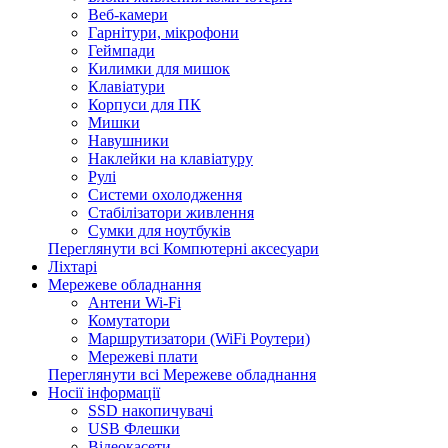
Веб-камери
Гарнітури, мікрофони
Геймпади
Килимки для мишок
Клавіатури
Корпуси для ПК
Мишки
Навушники
Наклейки на клавіатуру
Рулі
Системи охолодження
Стабілізатори живлення
Сумки для ноутбуків
Переглянути всі Компютерні аксесуари
Ліхтарі
Мережеве обладнання
Антени Wi-Fi
Комутатори
Маршрутизатори (WiFi Роутери)
Мережеві плати
Переглянути всі Мережеве обладнання
Носії інформації
SSD накопичувачі
USB Флешки
Відеокасети