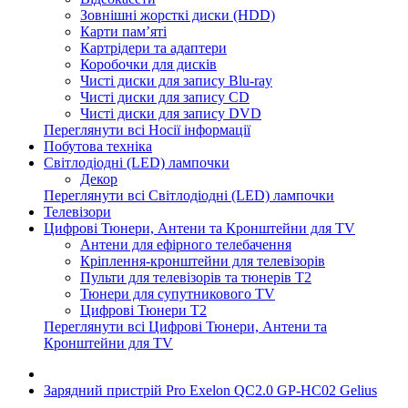
Зовнішні жорсткі диски (HDD)
Карти пам’яті
Картрідери та адаптери
Коробочки для дисків
Чисті диски для запису Blu-ray
Чисті диски для запису CD
Чисті диски для запису DVD
Переглянути всі Носії інформації
Побутова техніка
Світлодіодні (LED) лампочки
Декор
Переглянути всі Світлодіодні (LED) лампочки
Телевізори
Цифрові Тюнери, Антени та Кронштейни для TV
Антени для ефірного телебачення
Кріплення-кронштейни для телевізорів
Пульти для телевізорів та тюнерів T2
Тюнери для супутникового TV
Цифрові Тюнери T2
Переглянути всі Цифрові Тюнери, Антени та
Кронштейни для TV
Зарядний пристрій Pro Exelon QC2.0 GP-HC02 Gelius