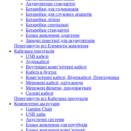
Акумулятори стандартні
Батарейки для годинників
Батарейки для слухових апаратів
Батарейки літієві
Батарейки спеціальні
Батарейки стандартні
Блоки живлення, адаптери
Зарядні пристрої для акумуляторів
Переглянути всі Елементи живлення
Кабельна продукція
USB кабелі
Аудіокабелі
Внутрішні комп’ютерні кабелі
Кабелі в бухтах
Комп’ютерні кабелі, Відеокабелі, Перехідники
Мережеві кабелі, патч-корди
Мережеві фільтри, продовжувачі
Силові кабелі
Переглянути всі Кабельна продукція
Компютерні аксесуари
Gaming Chair
USB хаби
Акустичні системи
Блоки живлення для ноутбуків
Блоки живлення комп’ютерні