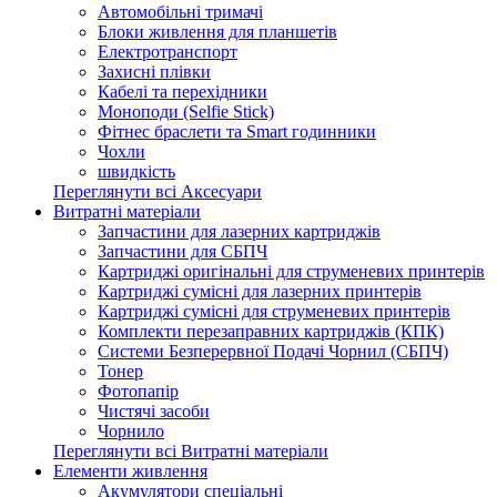
Автомобільні тримачі
Блоки живлення для планшетів
Електротранспорт
Захисні плівки
Кабелі та перехідники
Моноподи (Selfie Stick)
Фітнес браслети та Smart годинники
Чохли
швидкість
Переглянути всі Аксесуари
Витратні матеріали
Запчастини для лазерних картриджів
Запчастини для СБПЧ
Картриджі оригінальні для струменевих принтерів
Картриджі сумісні для лазерних принтерів
Картриджі сумісні для струменевих принтерів
Комплекти перезаправних картриджів (КПК)
Системи Безперервної Подачі Чорнил (СБПЧ)
Тонер
Фотопапір
Чистячі засоби
Чорнило
Переглянути всі Витратні матеріали
Елементи живлення
Акумулятори спеціальні