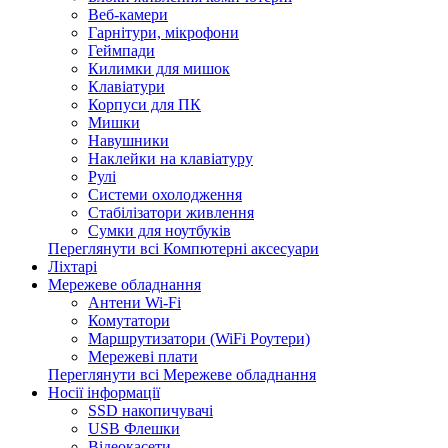
Веб-камери
Гарнітури, мікрофони
Геймпади
Килимки для мишок
Клавіатури
Корпуси для ПК
Мишки
Навушники
Наклейки на клавіатуру
Рулі
Системи охолодження
Стабілізатори живлення
Сумки для ноутбуків
Переглянути всі Компютерні аксесуари
Ліхтарі
Мережеве обладнання
Антени Wi-Fi
Комутатори
Маршрутизатори (WiFi Роутери)
Мережеві плати
Переглянути всі Мережеве обладнання
Носії інформації
SSD накопичувачі
USB Флешки
Відеокасети