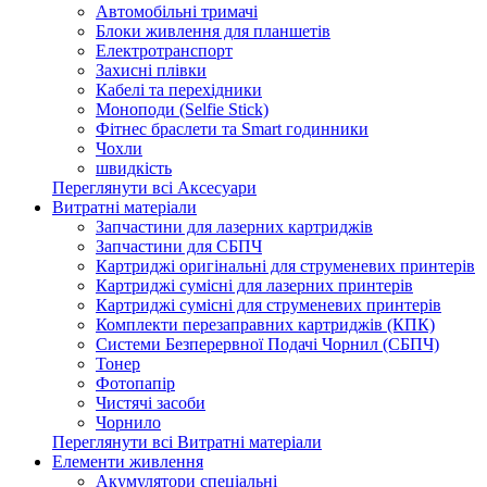
Автомобільні тримачі
Блоки живлення для планшетів
Електротранспорт
Захисні плівки
Кабелі та перехідники
Моноподи (Selfie Stick)
Фітнес браслети та Smart годинники
Чохли
швидкість
Переглянути всі Аксесуари
Витратні матеріали
Запчастини для лазерних картриджів
Запчастини для СБПЧ
Картриджі оригінальні для струменевих принтерів
Картриджі сумісні для лазерних принтерів
Картриджі сумісні для струменевих принтерів
Комплекти перезаправних картриджів (КПК)
Системи Безперервної Подачі Чорнил (СБПЧ)
Тонер
Фотопапір
Чистячі засоби
Чорнило
Переглянути всі Витратні матеріали
Елементи живлення
Акумулятори спеціальні