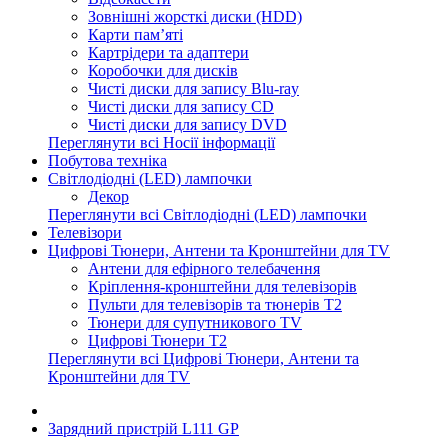
Зовнішні жорсткі диски (HDD)
Карти пам’яті
Картрідери та адаптери
Коробочки для дисків
Чисті диски для запису Blu-ray
Чисті диски для запису CD
Чисті диски для запису DVD
Переглянути всі Носії інформації
Побутова техніка
Світлодіодні (LED) лампочки
Декор
Переглянути всі Світлодіодні (LED) лампочки
Телевізори
Цифрові Тюнери, Антени та Кронштейни для TV
Антени для ефірного телебачення
Кріплення-кронштейни для телевізорів
Пульти для телевізорів та тюнерів T2
Тюнери для супутникового TV
Цифрові Тюнери T2
Переглянути всі Цифрові Тюнери, Антени та
Кронштейни для TV
Зарядний пристрій L111 GP