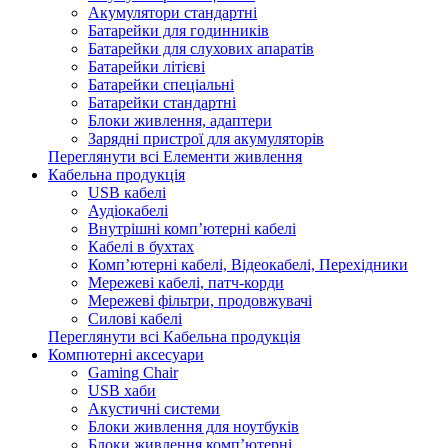
Акумулятори стандартні
Батарейки для годинників
Батарейки для слухових апаратів
Батарейки літієві
Батарейки спеціальні
Батарейки стандартні
Блоки живлення, адаптери
Зарядні пристрої для акумуляторів
Переглянути всі Елементи живлення
Кабельна продукція
USB кабелі
Аудіокабелі
Внутрішні комп’ютерні кабелі
Кабелі в бухтах
Комп’ютерні кабелі, Відеокабелі, Перехідники
Мережеві кабелі, патч-корди
Мережеві фільтри, продовжувачі
Силові кабелі
Переглянути всі Кабельна продукція
Компютерні аксесуари
Gaming Chair
USB хаби
Акустичні системи
Блоки живлення для ноутбуків
Блоки живлення комп’ютерні