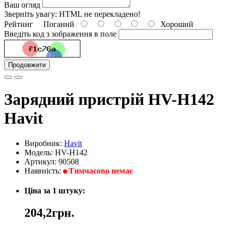
Ваш огляд
Зверніть увагу:
HTML не перекладено!
Рейтинг
Поганий
Хороший
Введіть код з зображення в поле
Продовжити
Зарядний пристрій HV-H142
Havit
Виробник:
Havit
Модель: HV-H142
Артикул: 90508
Наявність:
Тимчасово немає
Ціна за 1 штуку:
204,2грн.