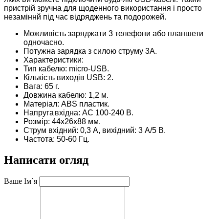
пристрій зручна для щоденного використання і просто
незаміннй під час відряджень та подорожей.
Можливість заряджати 3 телефони або планшети
одночасно.
Потужна зарядка з силою струму 3А.
Характеристики:
Тип кабелю: micro-USB.
Кількість виходів USB: 2.
Вага:
65 г.
Довжина кабелю:
1,2 м.
Матеріал:
ABS пластик.
Напруга
вхідна: АС 100-240 В.
Розмір:
44х26х88 мм.
Струм
вхідний: 0,3 А, вихідний: 3 А/5 В.
Частота:
50-60 Гц.
Написати огляд
Ваше Ім`я