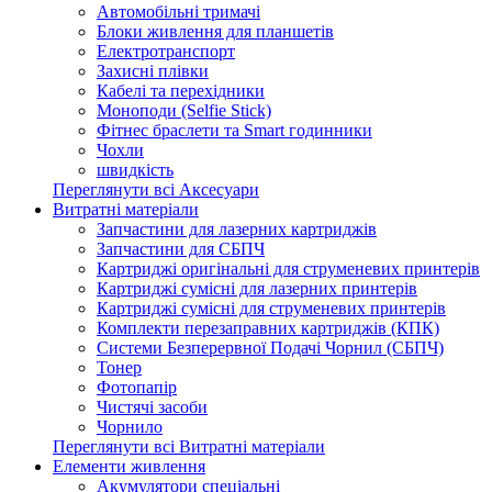
Автомобільні тримачі
Блоки живлення для планшетів
Електротранспорт
Захисні плівки
Кабелі та перехідники
Моноподи (Selfie Stick)
Фітнес браслети та Smart годинники
Чохли
швидкість
Переглянути всі Аксесуари
Витратні матеріали
Запчастини для лазерних картриджів
Запчастини для СБПЧ
Картриджі оригінальні для струменевих принтерів
Картриджі сумісні для лазерних принтерів
Картриджі сумісні для струменевих принтерів
Комплекти перезаправних картриджів (КПК)
Системи Безперервної Подачі Чорнил (СБПЧ)
Тонер
Фотопапір
Чистячі засоби
Чорнило
Переглянути всі Витратні матеріали
Елементи живлення
Акумулятори спеціальні