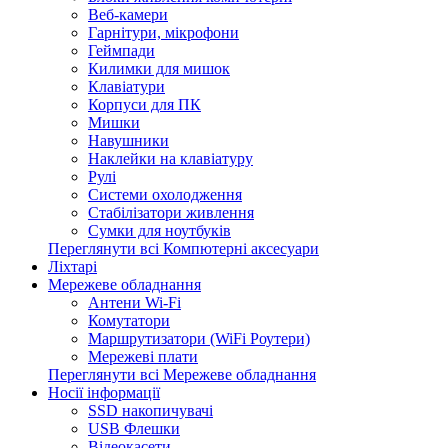
Веб-камери
Гарнітури, мікрофони
Геймпади
Килимки для мишок
Клавіатури
Корпуси для ПК
Мишки
Навушники
Наклейки на клавіатуру
Рулі
Системи охолодження
Стабілізатори живлення
Сумки для ноутбуків
Переглянути всі Компютерні аксесуари
Ліхтарі
Мережеве обладнання
Антени Wi-Fi
Комутатори
Маршрутизатори (WiFi Роутери)
Мережеві плати
Переглянути всі Мережеве обладнання
Носії інформації
SSD накопичувачі
USB Флешки
Відеокасети