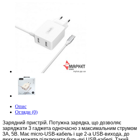
Опис
Огляди (0)
Зарядний пристрій. Потужна зарядка, що дозволяє
заряджати 3 гаджета одночасно з максимальним струмом
3А, 5В.
Має micro-USB-кабель і ще 2-а USB-вихода, до
яких ви можете підключити будь-які USB-кабелі.
Такий