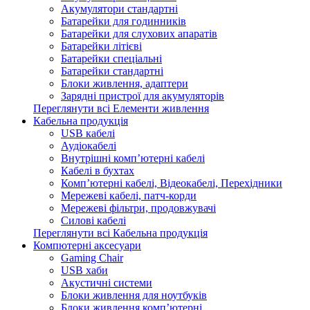
Акумулятори стандартні
Батарейки для годинників
Батарейки для слухових апаратів
Батарейки літієві
Батарейки спеціальні
Батарейки стандартні
Блоки живлення, адаптери
Зарядні пристрої для акумуляторів
Переглянути всі Елементи живлення
Кабельна продукція
USB кабелі
Аудіокабелі
Внутрішні комп’ютерні кабелі
Кабелі в бухтах
Комп’ютерні кабелі, Відеокабелі, Перехідники
Мережеві кабелі, патч-корди
Мережеві фільтри, продовжувачі
Силові кабелі
Переглянути всі Кабельна продукція
Компютерні аксесуари
Gaming Chair
USB хаби
Акустичні системи
Блоки живлення для ноутбуків
Блоки живлення комп’ютерні