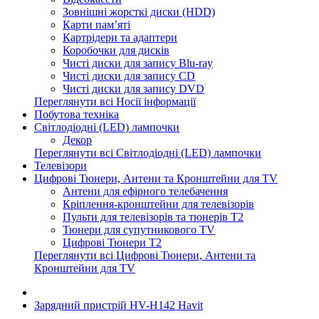
Зовнішні жорсткі диски (HDD)
Карти пам’яті
Картрідери та адаптери
Коробочки для дисків
Чисті диски для запису Blu-ray
Чисті диски для запису CD
Чисті диски для запису DVD
Переглянути всі Носії інформації
Побутова техніка
Світлодіодні (LED) лампочки
Декор
Переглянути всі Світлодіодні (LED) лампочки
Телевізори
Цифрові Тюнери, Антени та Кронштейни для TV
Антени для ефірного телебачення
Кріплення-кронштейни для телевізорів
Пульти для телевізорів та тюнерів T2
Тюнери для супутникового TV
Цифрові Тюнери T2
Переглянути всі Цифрові Тюнери, Антени та
Кронштейни для TV
Зарядний пристрій HV-H142 Havit