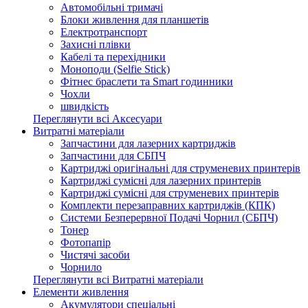
Автомобільні тримачі
Блоки живлення для планшетів
Електротранспорт
Захисні плівки
Кабелі та перехідники
Моноподи (Selfie Stick)
Фітнес браслети та Smart годинники
Чохли
швидкість
Переглянути всі Аксесуари
Витратні матеріали
Запчастини для лазерних картриджів
Запчастини для СБПЧ
Картриджі оригінальні для струменевих принтерів
Картриджі сумісні для лазерних принтерів
Картриджі сумісні для струменевих принтерів
Комплекти перезаправних картриджів (КПК)
Системи Безперервної Подачі Чорнил (СБПЧ)
Тонер
Фотопапір
Чистячі засоби
Чорнило
Переглянути всі Витратні матеріали
Елементи живлення
Акумулятори спеціальні