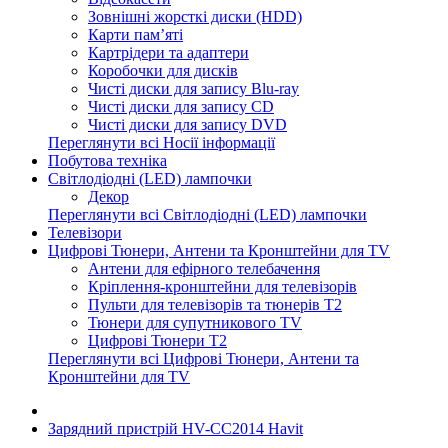
Зовнішні жорсткі диски (HDD)
Карти пам’яті
Картрідери та адаптери
Коробочки для дисків
Чисті диски для запису Blu-ray
Чисті диски для запису CD
Чисті диски для запису DVD
Переглянути всі Носії інформації
Побутова техніка
Світлодіодні (LED) лампочки
Декор
Переглянути всі Світлодіодні (LED) лампочки
Телевізори
Цифрові Тюнери, Антени та Кронштейни для TV
Антени для ефірного телебачення
Кріплення-кронштейни для телевізорів
Пульти для телевізорів та тюнерів T2
Тюнери для супутникового TV
Цифрові Тюнери T2
Переглянути всі Цифрові Тюнери, Антени та
Кронштейни для TV
Зарядний пристрій HV-CC2014 Havit