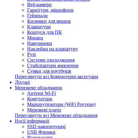
Веб-камери
Гарнітури, мікрофони
Геймпади
Килимки для мишок
Клавіатури
Корпуси для ПК
Мишки
Навушники
Наклейки на клавіатуру
Рулі
Системи охолодження
Стабілізатори живлення
Сумки для ноутбуків
Переглянути всі Компютерні аксесуари
Ліхтарі
Мережеве обладнання
Антени Wi-Fi
Комутатори
Маршрутизатори (WiFi Роутери)
Мережеві плати
Переглянути всі Мережеве обладнання
Носії інформації
SSD накопичувачі
USB Флешки
Відеокасети