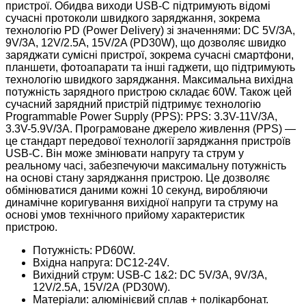
пристрої.
Обидва виходи USB-C підтримують відомі
сучасні протоколи швидкого заряджання, зокрема
технологію PD (Power Delivery) зі значеннями: DC 5V/3A,
9V/3A, 12V/2.5A, 15V/2A (PD30W), що дозволяє швидко
заряджати сумісні пристрої, зокрема сучасні смартфони,
планшети, фотоапарати та інші гаджети, що підтримують
технологію швидкого заряджання. Максимальна вихідна
потужність зарядного пристрою складає 60W.
Також цей
сучасний зарядний пристрій підтримує технологію
Programmable Power Supply (PPS): PPS: 3.3V-11V/3A,
3.3V-5.9V/3A.
Програмоване джерело живлення (PPS) —
це стандарт передової технології заряджання пристроїв
USB-C. Він може змінювати напругу та струм у
реальному часі, забезпечуючи максимальну потужність
на основі стану заряджання пристрою. Це дозволяє
обмінюватися даними кожні 10 секунд, виробляючи
динамічне коригування вихідної напруги та струму на
основі умов технічного прийому характеристик
пристрою.
Потужність: PD60W.
Вхідна напруга: DC12-24V.
Вихідний струм: USB-C 1&2: DC 5V/3A, 9V/3A,
12V/2.5A, 15V/2А (PD30W).
Матеріали: алюмінієвий сплав + полікарбонат.