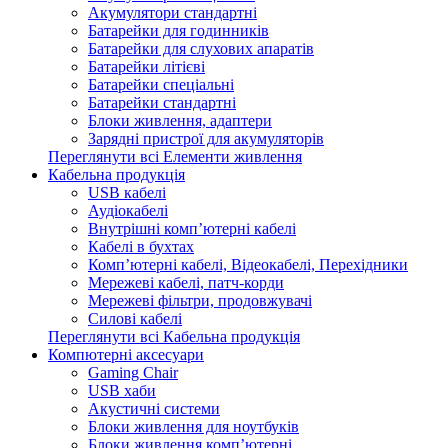
Акумулятори стандартні
Батарейки для годинників
Батарейки для слухових апаратів
Батарейки літієві
Батарейки спеціальні
Батарейки стандартні
Блоки живлення, адаптери
Зарядні пристрої для акумуляторів
Переглянути всі Елементи живлення
Кабельна продукція
USB кабелі
Аудіокабелі
Внутрішні комп’ютерні кабелі
Кабелі в бухтах
Комп’ютерні кабелі, Відеокабелі, Перехідники
Мережеві кабелі, патч-корди
Мережеві фільтри, продовжувачі
Силові кабелі
Переглянути всі Кабельна продукція
Компютерні аксесуари
Gaming Chair
USB хаби
Акустичні системи
Блоки живлення для ноутбуків
Блоки живлення комп’ютерні