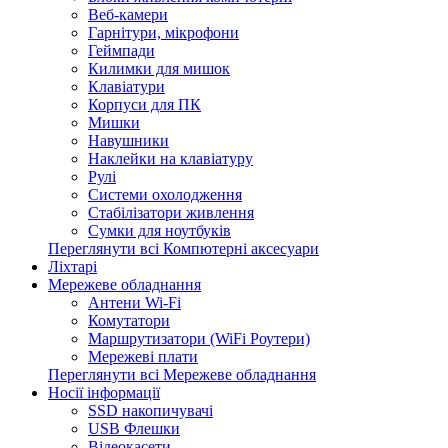
Веб-камери
Гарнітури, мікрофони
Геймпади
Килимки для мишок
Клавіатури
Корпуси для ПК
Мишки
Навушники
Наклейки на клавіатуру
Рулі
Системи охолодження
Стабілізатори живлення
Сумки для ноутбуків
Переглянути всі Компютерні аксесуари
Ліхтарі
Мережеве обладнання
Антени Wi-Fi
Комутатори
Маршрутизатори (WiFi Роутери)
Мережеві плати
Переглянути всі Мережеве обладнання
Носії інформації
SSD накопичувачі
USB Флешки
Відеокасети