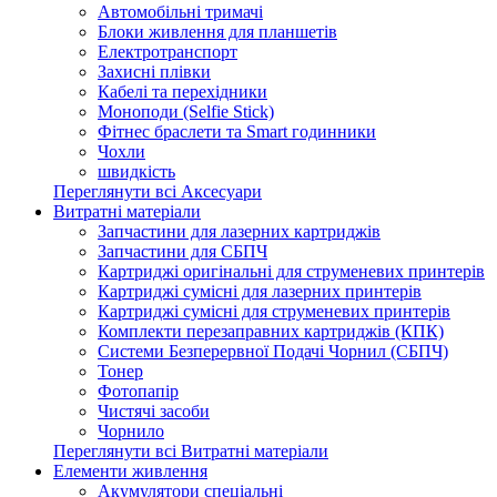
Автомобільні тримачі
Блоки живлення для планшетів
Електротранспорт
Захисні плівки
Кабелі та перехідники
Моноподи (Selfie Stick)
Фітнес браслети та Smart годинники
Чохли
швидкість
Переглянути всі Аксесуари
Витратні матеріали
Запчастини для лазерних картриджів
Запчастини для СБПЧ
Картриджі оригінальні для струменевих принтерів
Картриджі сумісні для лазерних принтерів
Картриджі сумісні для струменевих принтерів
Комплекти перезаправних картриджів (КПК)
Системи Безперервної Подачі Чорнил (СБПЧ)
Тонер
Фотопапір
Чистячі засоби
Чорнило
Переглянути всі Витратні матеріали
Елементи живлення
Акумулятори спеціальні