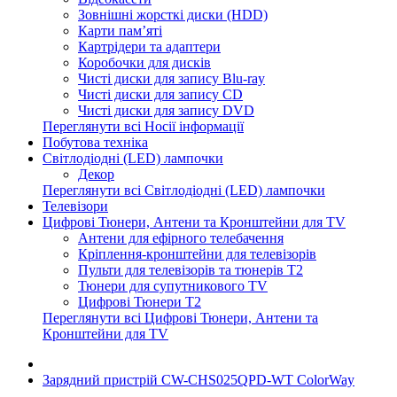
Зовнішні жорсткі диски (HDD)
Карти пам’яті
Картрідери та адаптери
Коробочки для дисків
Чисті диски для запису Blu-ray
Чисті диски для запису CD
Чисті диски для запису DVD
Переглянути всі Носії інформації
Побутова техніка
Світлодіодні (LED) лампочки
Декор
Переглянути всі Світлодіодні (LED) лампочки
Телевізори
Цифрові Тюнери, Антени та Кронштейни для TV
Антени для ефірного телебачення
Кріплення-кронштейни для телевізорів
Пульти для телевізорів та тюнерів T2
Тюнери для супутникового TV
Цифрові Тюнери T2
Переглянути всі Цифрові Тюнери, Антени та
Кронштейни для TV
Зарядний пристрій CW-CHS025QPD-WT ColorWay