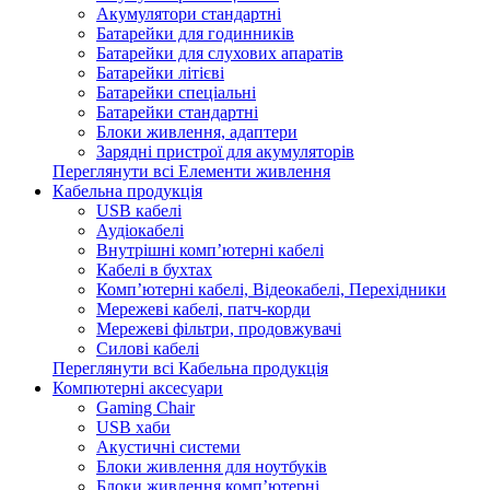
Акумулятори стандартні
Батарейки для годинників
Батарейки для слухових апаратів
Батарейки літієві
Батарейки спеціальні
Батарейки стандартні
Блоки живлення, адаптери
Зарядні пристрої для акумуляторів
Переглянути всі Елементи живлення
Кабельна продукція
USB кабелі
Аудіокабелі
Внутрішні комп’ютерні кабелі
Кабелі в бухтах
Комп’ютерні кабелі, Відеокабелі, Перехідники
Мережеві кабелі, патч-корди
Мережеві фільтри, продовжувачі
Силові кабелі
Переглянути всі Кабельна продукція
Компютерні аксесуари
Gaming Chair
USB хаби
Акустичні системи
Блоки живлення для ноутбуків
Блоки живлення комп’ютерні