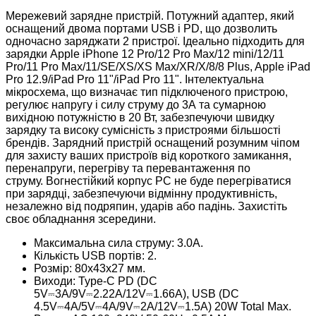
Мережевий зарядне пристрій. Потужний адаптер, який
оснащений двома портами USB і PD, що дозволить
одночасно заряджати 2 пристрої. Ідеально підходить для
зарядки Apple iPhone 12 Pro/12 Pro Max/12 mini/12/11
Pro/11 Pro Max/11/SE/XS/XS Max/XR/X/8/8 Plus, Apple iPad
Pro 12.9/iPad Pro 11"/iPad Pro 11".
Інтелектуальна
мікросхема, що визначає тип підключеного пристрою,
регулює напругу і силу струму до 3А та сумарною
вихідною потужністю в 20 Вт, забезпечуючи швидку
зарядку та високу сумісність з пристроями більшості
брендів. Зарядний пристрій оснащений розумним чіпом
для захисту ваших пристроїв від короткого замикання,
перенапруги, перегріву та перевантаження по
струму.
Вогнестійкий корпус PC не буде перегріватися
при зарядці, забезпечуючи відмінну продуктивність,
незалежно від подряпин, ударів або падінь. Захистіть
своє обладнання зсередини.
Максимальна сила струму: 3.0A.
Кількість USB портів: 2.
Розмір: 80х43х27 мм.
Виходи: Type-C PD (DC
5V⎓3A/9V⎓2.22A/12V⎓1.66A), USB (DC
4.5V⎓4A/5V⎓4A/9V⎓2A/12V⎓1.5A) 20W Total Max.