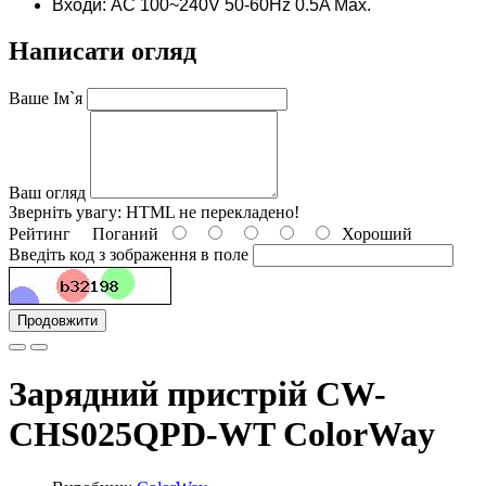
Входи: AC 100~240V 50-60Hz 0.5A Max.
Написати огляд
Ваше Ім`я
Ваш огляд
Зверніть увагу:
HTML не перекладено!
Рейтинг
Поганий
Хороший
Введіть код з зображення в поле
Продовжити
Зарядний пристрій CW-
CHS025QPD-WT ColorWay