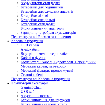
Акумулятори стандартні
Батарейки для годинників
Батарейки для слухових апаратів
Батарейки літієві
Батарейки спеціальні
Батарейки стандартні
Блоки живлення, адаптери
Зарядні пристрої для акумуляторів
Переглянути всі Елементи живлення
Кабельна продукція
USB кабелі
Аудіокабелі
Внутрішні комп’ютерні кабелі
Кабелі в бухтах
Комп’ютерні кабелі, Відеокабелі, Перехідники
Мережеві кабелі, патч-корди
Мережеві фільтри, продовжувачі
Силові кабелі
Переглянути всі Кабельна продукція
Компютерні аксесуари
Gaming Chair
USB хаби
Акустичні системи
Блоки живлення для ноутбуків
Блоки живлення комп’ютерні