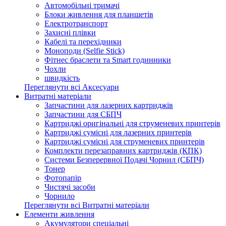
Автомобільні тримачі
Блоки живлення для планшетів
Електротранспорт
Захисні плівки
Кабелі та перехідники
Моноподи (Selfie Stick)
Фітнес браслети та Smart годинники
Чохли
швидкість
Переглянути всі Аксесуари
Витратні матеріали
Запчастини для лазерних картриджів
Запчастини для СБПЧ
Картриджі оригінальні для струменевих принтерів
Картриджі сумісні для лазерних принтерів
Картриджі сумісні для струменевих принтерів
Комплекти перезаправних картриджів (КПК)
Системи Безперервної Подачі Чорнил (СБПЧ)
Тонер
Фотопапір
Чистячі засоби
Чорнило
Переглянути всі Витратні матеріали
Елементи живлення
Акумулятори спеціальні