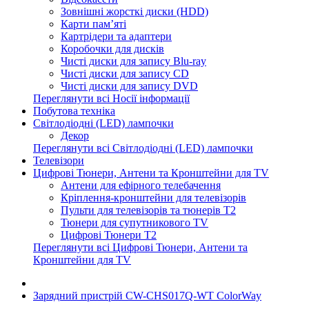
Зовнішні жорсткі диски (HDD)
Карти пам’яті
Картрідери та адаптери
Коробочки для дисків
Чисті диски для запису Blu-ray
Чисті диски для запису CD
Чисті диски для запису DVD
Переглянути всі Носії інформації
Побутова техніка
Світлодіодні (LED) лампочки
Декор
Переглянути всі Світлодіодні (LED) лампочки
Телевізори
Цифрові Тюнери, Антени та Кронштейни для TV
Антени для ефірного телебачення
Кріплення-кронштейни для телевізорів
Пульти для телевізорів та тюнерів T2
Тюнери для супутникового TV
Цифрові Тюнери T2
Переглянути всі Цифрові Тюнери, Антени та
Кронштейни для TV
Зарядний пристрій CW-CHS017Q-WT ColorWay