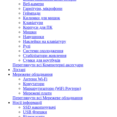
Веб-камери
Гарнітури, мікрофони
Геймпади
Килимки для мишок
Клавіатури
Корпуси для ПК
Мишки
Навушники
Наклейки на клавіатуру
Рулі
Системи охолодження
Стабілізатори живлення
Сумки для ноутбуків
Переглянути всі Компютерні аксесуари
Ліхтарі
Мережеве обладнання
Антени Wi-Fi
Комутатори
Маршрутизатори (WiFi Роутери)
Мережеві плати
Переглянути всі Мережеве обладнання
Носії інформації
SSD накопичувачі
USB Флешки
Відеокасети