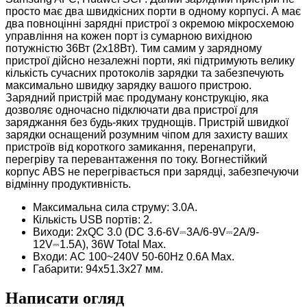
просто має два швидкісних порти в одному корпусі. А має
два повноцінні зарядні пристрої з окремою мікросхемою
управління на кожен порт із сумарною вихідною
потужністю 36Вт (2х18Вт). Тим самим у зарядному
пристрої дійсно незалежні порти, які підтримують велику
кількість сучасних протоколів зарядки та забезпечують
максимально швидку зарядку вашого пристрою.
Зарядний пристрій має продуману конструкцію, яка
дозволяє одночасно підключати два пристрої для
заряджання без будь-яких труднощів. Пристрій швидкої
зарядки оснащений розумним чіпом для захисту ваших
пристроїв від короткого замикання, перенапруги,
перегріву та перевантаження по току. Вогнестійкий
корпус ABS не перегрівається при зарядці, забезпечуючи
відмінну продуктивність.
Максимальна сила струму: 3.0A.
Кількість USB портів: 2.
Виходи: 2хQC 3.0 (DC 3.6-6V⎓3A/6-9V⎓2A/9-
12V⎓1.5A), 36W Total Max.
Входи: AC 100~240V 50-60Hz 0.6A Max.
Габарити: 94x51.3x27 мм.
Написати огляд