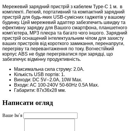
Мережевий зарядний пристрій з кабелем Type-C 1 м. в
комплекті. Легкий, портативний та компактний зарядний
пристрій для будь-яких USB-сумісних гаджетів у вашому
будинку. Цей мережевий адаптер забезпечить швидку та
ефективну зарядку для Вашого смартфона, планшетного
комп'ютера, МР3 плеєра та багато чого іншого. Зарядний
пристрій оснащений інтелектуальним чіпом для захисту
ваших пристроїв від короткого замикання, перенапруги,
перегріву та перевантаження по току. Вогнестійкий
корпус ABS не буде перегріватися при зарядці, що
забезпечує відмінну продуктивність.
Максимальна сила струму: 2.0A.
Кількість USB портів: 1.
Виходи: DC 5V⎓2.0A, 10W Max.
Входи: AC 100-240V 50-60Hz 0.5A Max.
Габарити: 87x36x28 мм.
Написати огляд
Ваше Ім`я