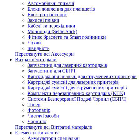
Автомобільні тримачі
Блоки живлення для планшетів
Електротранспорт
Захисні плівки
Кабелі та перехідники
Моноподи (Selfie Stick)
Фітнес браслети та Smart годинники
Чохли
швидкість
Переглянути всі Аксесуари
Витратні матеріали
Запчастини для лазерних картриджів
Запчастини для СБПЧ
Картриджі оригінальні для струменевих принтерів
Картриджі сумісні для лазерних принтерів
Картриджі сумісні для струменевих принтерів
Комплекти перезаправних картриджів (КПК)
Системи Безперервної Подачі Чорнил (СБПЧ)
Тонер
Фотопапір
Чистячі засоби
Чорнило
Переглянути всі Витратні матеріали
Елементи живлення
Акумулятори спеціальні