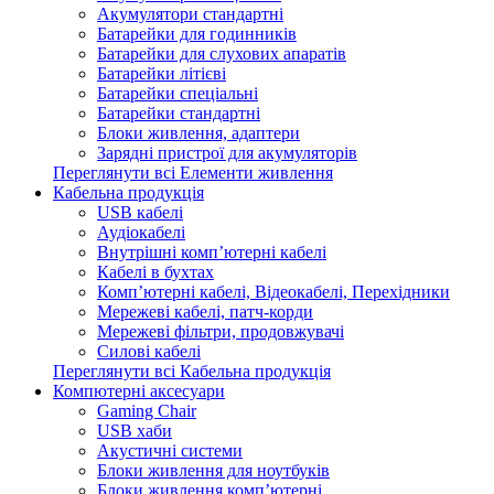
Акумулятори стандартні
Батарейки для годинників
Батарейки для слухових апаратів
Батарейки літієві
Батарейки спеціальні
Батарейки стандартні
Блоки живлення, адаптери
Зарядні пристрої для акумуляторів
Переглянути всі Елементи живлення
Кабельна продукція
USB кабелі
Аудіокабелі
Внутрішні комп’ютерні кабелі
Кабелі в бухтах
Комп’ютерні кабелі, Відеокабелі, Перехідники
Мережеві кабелі, патч-корди
Мережеві фільтри, продовжувачі
Силові кабелі
Переглянути всі Кабельна продукція
Компютерні аксесуари
Gaming Chair
USB хаби
Акустичні системи
Блоки живлення для ноутбуків
Блоки живлення комп’ютерні