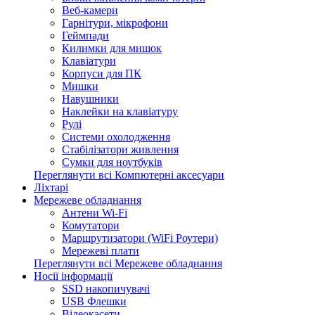
Веб-камери
Гарнітури, мікрофони
Геймпади
Килимки для мишок
Клавіатури
Корпуси для ПК
Мишки
Навушники
Наклейки на клавіатуру
Рулі
Системи охолодження
Стабілізатори живлення
Сумки для ноутбуків
Переглянути всі Компютерні аксесуари
Ліхтарі
Мережеве обладнання
Антени Wi-Fi
Комутатори
Маршрутизатори (WiFi Роутери)
Мережеві плати
Переглянути всі Мережеве обладнання
Носії інформації
SSD накопичувачі
USB Флешки
Відеокасети