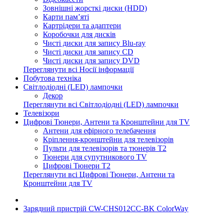
Зовнішні жорсткі диски (HDD)
Карти пам’яті
Картрідери та адаптери
Коробочки для дисків
Чисті диски для запису Blu-ray
Чисті диски для запису CD
Чисті диски для запису DVD
Переглянути всі Носії інформації
Побутова техніка
Світлодіодні (LED) лампочки
Декор
Переглянути всі Світлодіодні (LED) лампочки
Телевізори
Цифрові Тюнери, Антени та Кронштейни для TV
Антени для ефірного телебачення
Кріплення-кронштейни для телевізорів
Пульти для телевізорів та тюнерів T2
Тюнери для супутникового TV
Цифрові Тюнери T2
Переглянути всі Цифрові Тюнери, Антени та
Кронштейни для TV
Зарядний пристрій CW-CHS012CC-BK ColorWay