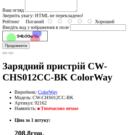
Ваш огляд
Зверніть увагу:
HTML не перекладено!
Рейтинг
Поганий
Хороший
Введіть код з зображення в поле
Продовжити
Зарядний пристрій CW-
CHS012CC-BK ColorWay
Виробник:
ColorWay
Модель: CW-CHS012CC-BK
Артикул: 92162
Наявність:
Тимчасово немає
Ціна за 1 штуку:
208,8грн.