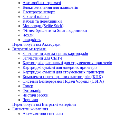
Автомобільні тримачі
Блоки живлення для планшетів
Електротранспорт
Захисні плівки
Кабелі та перехідники
Моноподи (Selfie Stick)
Фітнес браслети та Smart годинники
Чохли
швидкість
Переглянути всі Аксесуари
Витратні матеріали
Запчастини для лазерних картриджів
Запчастини для СБПЧ
Картриджі оригінальні для струменевих принтерів
Картриджі сумісні для лазерних принтерів
Картриджі сумісні для струменевих принтерів
Комплекти перезаправних картриджів (КПК)
Системи Безперервної Подачі Чорнил (СБПЧ)
Тонер
Фотопапір
Чистячі засоби
Чорнило
Переглянути всі Витратні матеріали
Елементи живлення
Акумулятори спеціальні