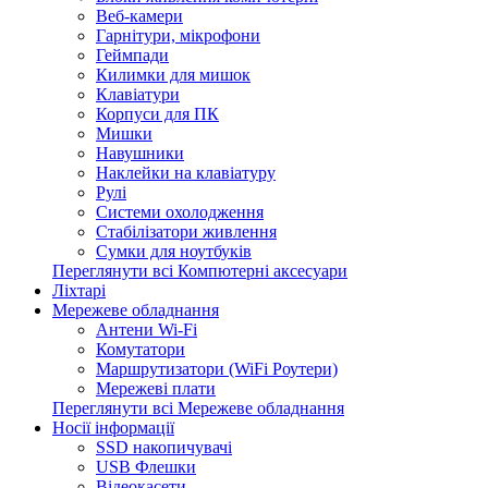
Веб-камери
Гарнітури, мікрофони
Геймпади
Килимки для мишок
Клавіатури
Корпуси для ПК
Мишки
Навушники
Наклейки на клавіатуру
Рулі
Системи охолодження
Стабілізатори живлення
Сумки для ноутбуків
Переглянути всі Компютерні аксесуари
Ліхтарі
Мережеве обладнання
Антени Wi-Fi
Комутатори
Маршрутизатори (WiFi Роутери)
Мережеві плати
Переглянути всі Мережеве обладнання
Носії інформації
SSD накопичувачі
USB Флешки
Відеокасети