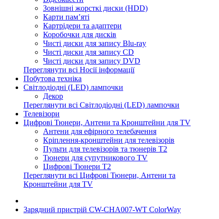
Зовнішні жорсткі диски (HDD)
Карти пам’яті
Картрідери та адаптери
Коробочки для дисків
Чисті диски для запису Blu-ray
Чисті диски для запису CD
Чисті диски для запису DVD
Переглянути всі Носії інформації
Побутова техніка
Світлодіодні (LED) лампочки
Декор
Переглянути всі Світлодіодні (LED) лампочки
Телевізори
Цифрові Тюнери, Антени та Кронштейни для TV
Антени для ефірного телебачення
Кріплення-кронштейни для телевізорів
Пульти для телевізорів та тюнерів T2
Тюнери для супутникового TV
Цифрові Тюнери T2
Переглянути всі Цифрові Тюнери, Антени та
Кронштейни для TV
Зарядний пристрій CW-CHA007-WT ColorWay