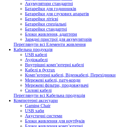
Акумулятори стандартні
Батарейки для годинників
Батарейки для слухових апаратів
Батарейки літієві
Батарейки спеціальні
Батарейки стандартні
Блоки живлення, адаптери
Зарядні пристрої для акумуляторів
Переглянути всі Елементи живлення
Кабельна продукція
USB кабелі
Аудіокабелі
Внутрішні комп’ютерні кабелі
Кабелі в бухтах
Комп’ютерні кабелі, Відеокабелі, Перехідники
Мережеві кабелі, патч-корди
Мережеві фільтри, продовжувачі
Силові кабелі
Переглянути всі Кабельна продукція
Компютерні аксесуари
Gaming Chair
USB хаби
Акустичні системи
Блоки живлення для ноутбуків
Блоки живлення комп’ютерні