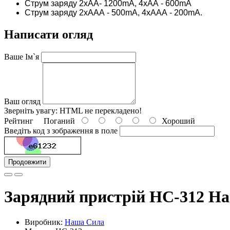
Струм заряду 2хАА- 1200mA, 4хАА - 600mA
Струм заряду 2хААА - 500mA, 4хААА - 200mA.
Написати огляд
Ваше Ім`я
Ваш огляд
Зверніть увагу:
HTML не перекладено!
Рейтинг
Поганий
Хороший
Введіть код з зображення в поле
Продовжити
Зарядний пристрій НC-312 Н
Виробник:
Наша Сила