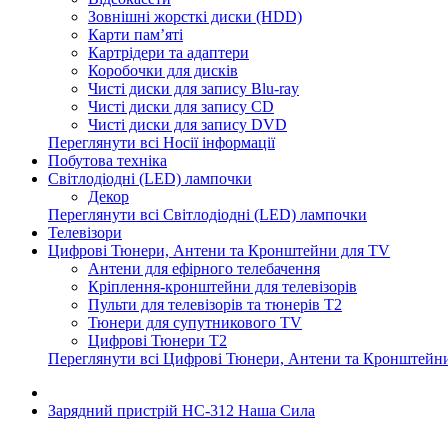
Зовнішні жорсткі диски (HDD)
Карти пам’яті
Картрідери та адаптери
Коробочки для дисків
Чисті диски для запису Blu-ray
Чисті диски для запису CD
Чисті диски для запису DVD
Переглянути всі Носії інформації
Побутова техніка
Світлодіодні (LED) лампочки
Декор
Переглянути всі Світлодіодні (LED) лампочки
Телевізори
Цифрові Тюнери, Антени та Кронштейни для TV
Антени для ефірного телебачення
Кріплення-кронштейни для телевізорів
Пульти для телевізорів та тюнерів T2
Тюнери для супутникового TV
Цифрові Тюнери T2
Переглянути всі Цифрові Тюнери, Антени та Кронштейн
Зарядний пристрій НC-312 Наша Сила