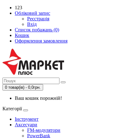
123
Обліковий запис
Реєстрація
Вхід
Список побажань (0)
Кошик
Оформлення замовлення
0 товар(ів) - 0,0грн.
Ваш кошик порожній!
Категорії
Інструмент
Аксесуари
FM-модулятори
PowerBank