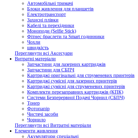
Автомобільні тримачі
Блоки живлення для планшетів
Електротранспорт
Захисні плівки
Кабелі та перехідники
Моноподи (Selfie Stick)
Фітнес браслети та Smart годинники
Чохли
швидкість
Переглянути всі Аксесуари
Витратні матеріали
Запчастини для лазерних картриджів
Запчастини для СБПЧ
Картриджі оригінальні для струменевих принтерів
Картриджі сумісні для лазерних принтерів
Картриджі сумісні для струменевих принтерів
Комплекти перезаправних картриджів (КПК)
Системи Безперервної Подачі Чорнил (СБПЧ)
Тонер
Фотопапір
Чистячі засоби
Чорнило
Переглянути всі Витратні матеріали
Елементи живлення
Акумулятори спеціальні