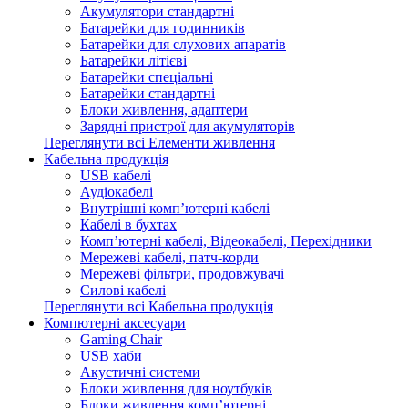
Акумулятори стандартні
Батарейки для годинників
Батарейки для слухових апаратів
Батарейки літієві
Батарейки спеціальні
Батарейки стандартні
Блоки живлення, адаптери
Зарядні пристрої для акумуляторів
Переглянути всі Елементи живлення
Кабельна продукція
USB кабелі
Аудіокабелі
Внутрішні комп’ютерні кабелі
Кабелі в бухтах
Комп’ютерні кабелі, Відеокабелі, Перехідники
Мережеві кабелі, патч-корди
Мережеві фільтри, продовжувачі
Силові кабелі
Переглянути всі Кабельна продукція
Компютерні аксесуари
Gaming Chair
USB хаби
Акустичні системи
Блоки живлення для ноутбуків
Блоки живлення комп’ютерні