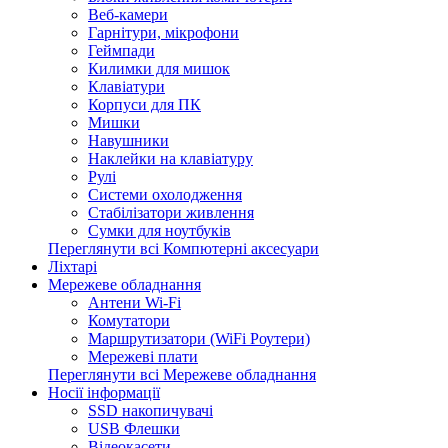
Веб-камери
Гарнітури, мікрофони
Геймпади
Килимки для мишок
Клавіатури
Корпуси для ПК
Мишки
Навушники
Наклейки на клавіатуру
Рулі
Системи охолодження
Стабілізатори живлення
Сумки для ноутбуків
Переглянути всі Компютерні аксесуари
Ліхтарі
Мережеве обладнання
Антени Wi-Fi
Комутатори
Маршрутизатори (WiFi Роутери)
Мережеві плати
Переглянути всі Мережеве обладнання
Носії інформації
SSD накопичувачі
USB Флешки
Відеокасети