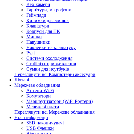
Веб-камери
Гарнітури, мікрофони
Геймпади
Килимки для мишок
Клавіатури
Корпуси для ПК
Мишки
Навушники
Наклейки на клавіатуру
Рулі
Системи охолодження
Стабілізатори живлення
Сумки для ноутбуків
Переглянути всі Компютерні аксесуари
Ліхтарі
Мережеве обладнання
Антени Wi-Fi
Комутатори
Маршрутизатори (WiFi Роутери)
Мережеві плати
Переглянути всі Мережеве обладнання
Носії інформації
SSD накопичувачі
USB Флешки
Відеокасети