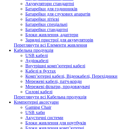
Акумулятори стандартні
Батарейки для годинників
Батарейки для слухових апаратів
Батарейки літієві
Батарейки спеціальні
Батарейки стандартні
Блоки живлення, адаптери
Зарядні пристрої для акумуляторів
Переглянути всі Елементи живлення
Кабельна продукція
USB кабелі
Аудіокабелі
Внутрішні комп’ютерні кабелі
Кабелі в бухтах
Комп’ютерні кабелі, Відеокабелі, Перехідники
Мережеві кабелі, патч-корди
Мережеві фільтри, продовжувачі
Силові кабелі
Переглянути всі Кабельна продукція
Компютерні аксесуари
Gaming Chair
USB хаби
Акустичні системи
Блоки живлення для ноутбуків
Блоки живлення комп’ютерні