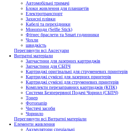
Автомобільні тримачі
Блоки живлення для планшетів
Електротранспорт
Захисні плівки
Кабелі та перехідники
Моноподи (Selfie Stick)
Фітнес браслети та Smart годинники
Чохли
швидкість
Переглянути всі Аксесуари
Витратні матеріали
Запчастини для лазерних картриджів
Запчастини для СБПЧ
Картриджі оригінальні для струменевих принтерів
Картриджі сумісні для лазерних принтерів
Картриджі сумісні для струменевих принтерів
Комплекти перезаправних картриджів (КПК)
Системи Безперервної Подачі Чорнил (СБПЧ)
Тонер
Фотопапір
Чистячі засоби
Чорнило
Переглянути всі Витратні матеріали
Елементи живлення
Акумулятори спеціальні