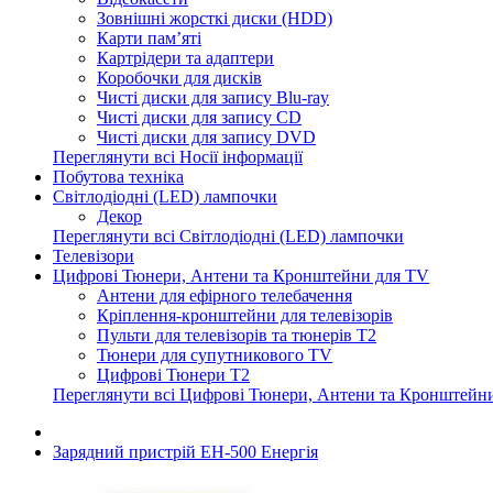
Зовнішні жорсткі диски (HDD)
Карти пам’яті
Картрідери та адаптери
Коробочки для дисків
Чисті диски для запису Blu-ray
Чисті диски для запису CD
Чисті диски для запису DVD
Переглянути всі Носії інформації
Побутова техніка
Світлодіодні (LED) лампочки
Декор
Переглянути всі Світлодіодні (LED) лампочки
Телевізори
Цифрові Тюнери, Антени та Кронштейни для TV
Антени для ефірного телебачення
Кріплення-кронштейни для телевізорів
Пульти для телевізорів та тюнерів T2
Тюнери для супутникового TV
Цифрові Тюнери T2
Переглянути всі Цифрові Тюнери, Антени та Кронштейн
Зарядний пристрій ЕН-500 Eнергія