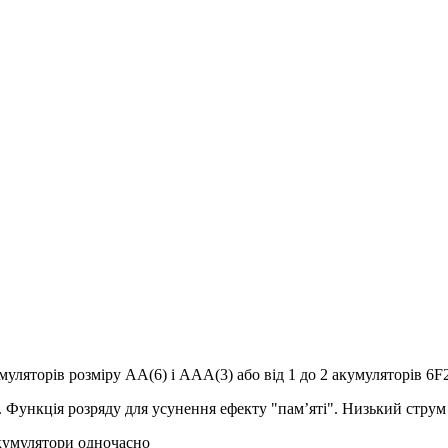
муляторів розміру АА(6) і ААА(3) або від 1 до 2 акумуляторів 6F2
. Функція розряду для усунення ефекту "пам’яті". Низький стру
акумулятори одночасно