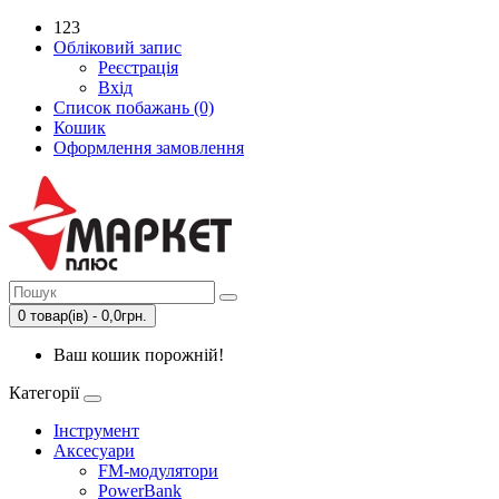
123
Обліковий запис
Реєстрація
Вхід
Список побажань (0)
Кошик
Оформлення замовлення
0 товар(ів) - 0,0грн.
Ваш кошик порожній!
Категорії
Інструмент
Аксесуари
FM-модулятори
PowerBank