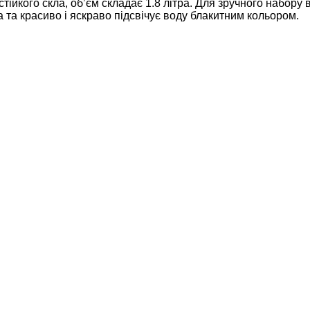
ійкого скла, об’єм складає 1.8 літра. Для зручного набору
а та красиво і яскраво підсвічує воду блакитним кольором.