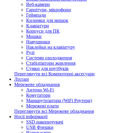
Веб-камери
Гарнітури, мікрофони
Геймпади
Килимки для мишок
Клавіатури
Корпуси для ПК
Мишки
Навушники
Наклейки на клавіатуру
Рулі
Системи охолодження
Стабілізатори живлення
Сумки для ноутбуків
Переглянути всі Компютерні аксесуари
Ліхтарі
Мережеве обладнання
Антени Wi-Fi
Комутатори
Маршрутизатори (WiFi Роутери)
Мережеві плати
Переглянути всі Мережеве обладнання
Носії інформації
SSD накопичувачі
USB Флешки
Відеокасети