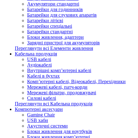
Акумулятори стандартні
Батарейки для годинників
Батарейки для слухових апаратів
Батарейки літієві
Батарейки спеціальні
Батарейки стандартні
Блоки живлення, адаптери
Зарядні пристрої для акумуляторів
Переглянути всі Елементи живлення
Кабельна продукція
USB кабелі
Аудіокабелі
Внутрішні комп’ютерні кабелі
Кабелі в бухтах
Комп’ютерні кабелі, Відеокабелі, Перехідники
Мережеві кабелі, патч-корди
Мережеві фільтри, продовжувачі
Силові кабелі
Переглянути всі Кабельна продукція
Компютерні аксесуари
Gaming Chair
USB хаби
Акустичні системи
Блоки живлення для ноутбуків
Блоки живлення комп’ютерні