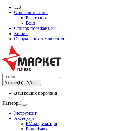
123
Обліковий запис
Реєстрація
Вхід
Список побажань (0)
Кошик
Оформлення замовлення
0 товар(ів) - 0,0грн.
Ваш кошик порожній!
Категорії
Інструмент
Аксесуари
FM-модулятори
PowerBank