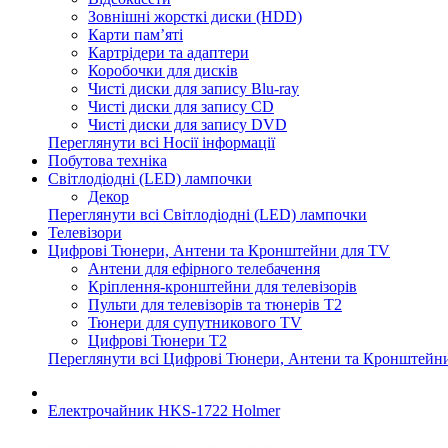
Зовнішні жорсткі диски (HDD)
Карти пам’яті
Картрідери та адаптери
Коробочки для дисків
Чисті диски для запису Blu-ray
Чисті диски для запису CD
Чисті диски для запису DVD
Переглянути всі Носії інформації
Побутова техніка
Світлодіодні (LED) лампочки
Декор
Переглянути всі Світлодіодні (LED) лампочки
Телевізори
Цифрові Тюнери, Антени та Кронштейни для TV
Антени для ефірного телебачення
Кріплення-кронштейни для телевізорів
Пульти для телевізорів та тюнерів T2
Тюнери для супутникового TV
Цифрові Тюнери T2
Переглянути всі Цифрові Тюнери, Антени та Кронштейн
Електрочайник HKS-1722 Holmer