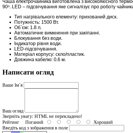
Чаша електрочайника виготовлена з високоякісного термост
90ᵒ.
LED – підсвічування яке сигналізує про роботу чайник
Тип нагрівального елементу: прихований диск.
Потужність: 1500 Вт.
Об`єм: 1.8 л.
Автоматичне вимкнення при закіпанні.
Блокування без води.
Індикатор рівня води.
LED-підсвічування.
Матеріал корпусу: скло/пластик.
Довжина кабелю: 0.6 м.
Написати огляд
Ваше Ім`я
Ваш огляд
Зверніть увагу:
HTML не перекладено!
Рейтинг
Поганий
Хороший
Введіть код з зображення в поле