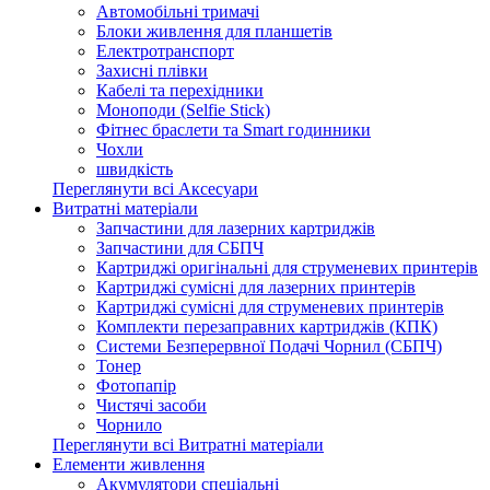
Автомобільні тримачі
Блоки живлення для планшетів
Електротранспорт
Захисні плівки
Кабелі та перехідники
Моноподи (Selfie Stick)
Фітнес браслети та Smart годинники
Чохли
швидкість
Переглянути всі Аксесуари
Витратні матеріали
Запчастини для лазерних картриджів
Запчастини для СБПЧ
Картриджі оригінальні для струменевих принтерів
Картриджі сумісні для лазерних принтерів
Картриджі сумісні для струменевих принтерів
Комплекти перезаправних картриджів (КПК)
Системи Безперервної Подачі Чорнил (СБПЧ)
Тонер
Фотопапір
Чистячі засоби
Чорнило
Переглянути всі Витратні матеріали
Елементи живлення
Акумулятори спеціальні