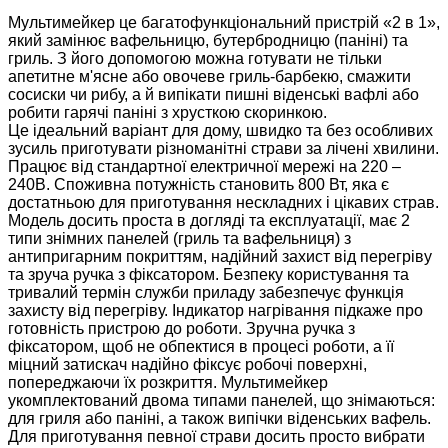
Мультимейкер це багатофункціональний пристрій «2 в 1»,
який замінює вафельницю, бутербродницю (паніні) та
гриль. З його допомогою можна готувати не тільки
апетитне м'ясне або овочеве гриль-барбекю, смажити
сосиски чи рибу, а й випікати пишні віденські вафлі або
робити гарячі паніні з хрусткою скоринкою.
Це ідеальний варіант для дому, швидко та без особливих
зусиль приготувати різноманітні страви за лічені хвилини.
П
рацює від стандартної електричної мережі на 220 –
240В. Споживна потужність становить 800 Вт, яка є
достатньою для приготування нескладних і цікавих страв.
Модель досить проста в догляді та експлуатації, має 2
типи знімних панелей (гриль та вафельниця) з
антипригарним покриттям, надійний захист від перегріву
та зруча ручка з фіксатором.
Безпеку користування та
тривалий термін служби приладу забезпечує функція
захисту від перегріву. Індикатор нагрівання підкаже про
готовність пристрою до роботи.
Зручна ручка з
фіксатором, щоб не обпектися в процесі роботи, а її
міцний затискач надійно фіксує робочі поверхні,
попереджаючи їх розкриття.
Мультимейкер
укомплектований двома типами панелей, що знімаються:
для гриля або паніні, а також випічки віденських вафель.
Для приготування певної страви досить просто вибрати