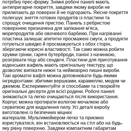
потрібну прес-форму.
Знімні робочі панелі мають
антипригарне покриття, завдяки якому вироби не
прилипають до поверхні й не підгорають. Якісне покриття
полегшує зняття готових продуктів із пластини та
спрощує очищення пристою.
Панель з ребристою
поверхнею призначена для запікання м'яса,
морепродуктів або овочевого барбекю. При нагріванні
пластина залишає апетитні просмажені смуги, а продукти
готуються швидко й просмажуються з обох сторін,
зберігаючи корисні властивості. Так само можна робити
хрумки грінки, гарячі бутерброди, паніні з начинкою,
розігрівати піцу або сендвічі.
Пластини для приготування
віденських вафель мають оригінальну текстуру, що
дозволяє випікати нижні та неймовірно пишні вироби.
Такі ароматні вафлі можна доповнювати будь-якими
інгредієнтами: збитими вершками, карамеллю, медом чи
джемом. Експериментуйте зі способами та створюйте
оригінальні десерти для всієї родини.
Робочі панелі
знімаються та легко очищаються після використання.
Корпус можна протирати вологою мочалкою або
серветкою для видалення пилу. Усі деталі виробу
виготовлені із безпечних міцних
матеріалів.
Мультимейкером легко та приємно
користуватися, він встановлюється на стіл або на будь-
яку рівну поверхню. Завдяки компактним габаритам