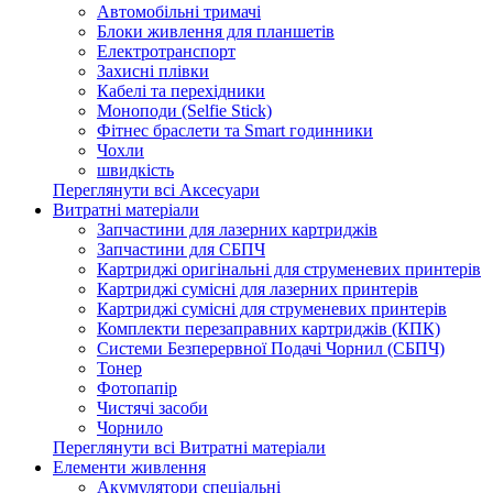
Автомобільні тримачі
Блоки живлення для планшетів
Електротранспорт
Захисні плівки
Кабелі та перехідники
Моноподи (Selfie Stick)
Фітнес браслети та Smart годинники
Чохли
швидкість
Переглянути всі Аксесуари
Витратні матеріали
Запчастини для лазерних картриджів
Запчастини для СБПЧ
Картриджі оригінальні для струменевих принтерів
Картриджі сумісні для лазерних принтерів
Картриджі сумісні для струменевих принтерів
Комплекти перезаправних картриджів (КПК)
Системи Безперервної Подачі Чорнил (СБПЧ)
Тонер
Фотопапір
Чистячі засоби
Чорнило
Переглянути всі Витратні матеріали
Елементи живлення
Акумулятори спеціальні