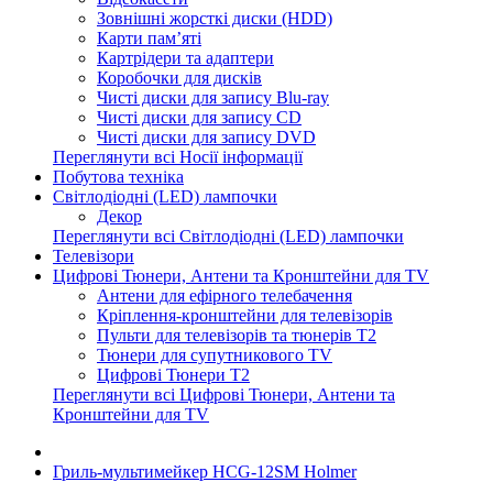
Зовнішні жорсткі диски (HDD)
Карти пам’яті
Картрідери та адаптери
Коробочки для дисків
Чисті диски для запису Blu-ray
Чисті диски для запису CD
Чисті диски для запису DVD
Переглянути всі Носії інформації
Побутова техніка
Світлодіодні (LED) лампочки
Декор
Переглянути всі Світлодіодні (LED) лампочки
Телевізори
Цифрові Тюнери, Антени та Кронштейни для TV
Антени для ефірного телебачення
Кріплення-кронштейни для телевізорів
Пульти для телевізорів та тюнерів T2
Тюнери для супутникового TV
Цифрові Тюнери T2
Переглянути всі Цифрові Тюнери, Антени та
Кронштейни для TV
Гриль-мультимейкер HCG-12SM Holmer