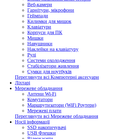
Веб-камери
Гарнітури, мікрофони
Геймпади
Килимки для мишок
Клавіатури
Корпуси для ПК
Мишки
Навушники
Наклейки на клавіатуру
Рулі
Системи охолодження
Стабілізатори живлення
Сумки для ноутбуків
Переглянути всі Компютерні аксесуари
Ліхтарі
Мережеве обладнання
Антени Wi-Fi
Комутатори
Маршрутизатори (WiFi Роутери)
Мережеві плати
Переглянути всі Мережеве обладнання
Носії інформації
SSD накопичувачі
USB Флешки
Відеокасети