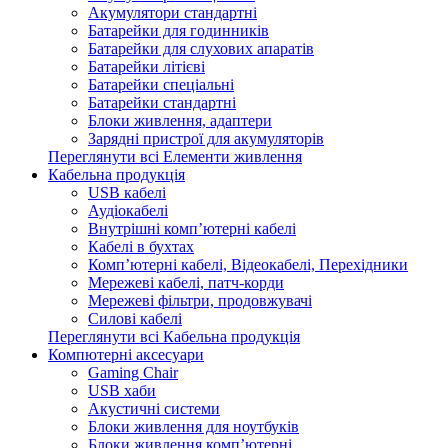
Акумулятори стандартні
Батарейки для годинників
Батарейки для слухових апаратів
Батарейки літієві
Батарейки спеціальні
Батарейки стандартні
Блоки живлення, адаптери
Зарядні пристрої для акумуляторів
Переглянути всі Елементи живлення
Кабельна продукція
USB кабелі
Аудіокабелі
Внутрішні комп’ютерні кабелі
Кабелі в бухтах
Комп’ютерні кабелі, Відеокабелі, Перехідники
Мережеві кабелі, патч-корди
Мережеві фільтри, продовжувачі
Силові кабелі
Переглянути всі Кабельна продукція
Компютерні аксесуари
Gaming Chair
USB хаби
Акустичні системи
Блоки живлення для ноутбуків
Блоки живлення комп’ютерні