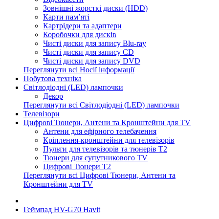
Зовнішні жорсткі диски (HDD)
Карти пам’яті
Картрідери та адаптери
Коробочки для дисків
Чисті диски для запису Blu-ray
Чисті диски для запису CD
Чисті диски для запису DVD
Переглянути всі Носії інформації
Побутова техніка
Світлодіодні (LED) лампочки
Декор
Переглянути всі Світлодіодні (LED) лампочки
Телевізори
Цифрові Тюнери, Антени та Кронштейни для TV
Антени для ефірного телебачення
Кріплення-кронштейни для телевізорів
Пульти для телевізорів та тюнерів T2
Тюнери для супутникового TV
Цифрові Тюнери T2
Переглянути всі Цифрові Тюнери, Антени та
Кронштейни для TV
Геймпад HV-G70 Havit