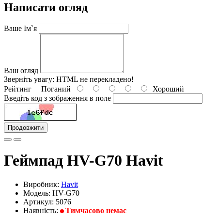
Написати огляд
Ваше Ім`я
Ваш огляд
Зверніть увагу:
HTML не перекладено!
Рейтинг
Поганий
Хороший
Введіть код з зображення в поле
Продовжити
Геймпад HV-G70 Havit
Виробник:
Havit
Модель: HV-G70
Артикул: 5076
Наявність:
Тимчасово немає