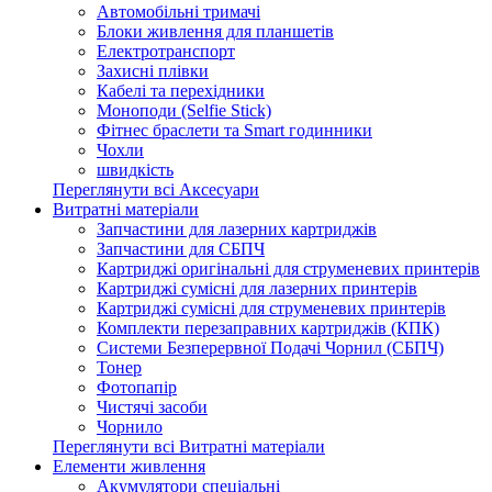
Автомобільні тримачі
Блоки живлення для планшетів
Електротранспорт
Захисні плівки
Кабелі та перехідники
Моноподи (Selfie Stick)
Фітнес браслети та Smart годинники
Чохли
швидкість
Переглянути всі Аксесуари
Витратні матеріали
Запчастини для лазерних картриджів
Запчастини для СБПЧ
Картриджі оригінальні для струменевих принтерів
Картриджі сумісні для лазерних принтерів
Картриджі сумісні для струменевих принтерів
Комплекти перезаправних картриджів (КПК)
Системи Безперервної Подачі Чорнил (СБПЧ)
Тонер
Фотопапір
Чистячі засоби
Чорнило
Переглянути всі Витратні матеріали
Елементи живлення
Акумулятори спеціальні