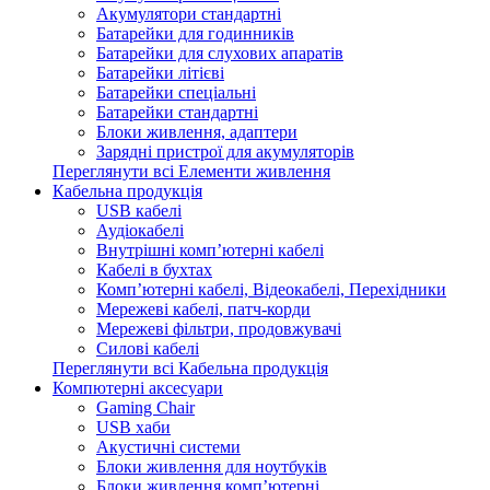
Акумулятори стандартні
Батарейки для годинників
Батарейки для слухових апаратів
Батарейки літієві
Батарейки спеціальні
Батарейки стандартні
Блоки живлення, адаптери
Зарядні пристрої для акумуляторів
Переглянути всі Елементи живлення
Кабельна продукція
USB кабелі
Аудіокабелі
Внутрішні комп’ютерні кабелі
Кабелі в бухтах
Комп’ютерні кабелі, Відеокабелі, Перехідники
Мережеві кабелі, патч-корди
Мережеві фільтри, продовжувачі
Силові кабелі
Переглянути всі Кабельна продукція
Компютерні аксесуари
Gaming Chair
USB хаби
Акустичні системи
Блоки живлення для ноутбуків
Блоки живлення комп’ютерні