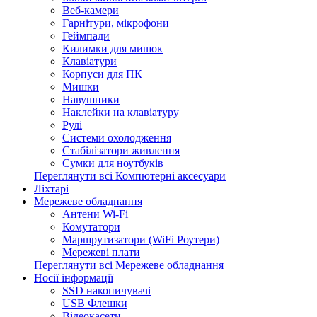
Веб-камери
Гарнітури, мікрофони
Геймпади
Килимки для мишок
Клавіатури
Корпуси для ПК
Мишки
Навушники
Наклейки на клавіатуру
Рулі
Системи охолодження
Стабілізатори живлення
Сумки для ноутбуків
Переглянути всі Компютерні аксесуари
Ліхтарі
Мережеве обладнання
Антени Wi-Fi
Комутатори
Маршрутизатори (WiFi Роутери)
Мережеві плати
Переглянути всі Мережеве обладнання
Носії інформації
SSD накопичувачі
USB Флешки
Відеокасети