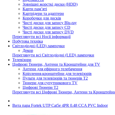
Зовнішні жорсткі диски (HDD)
Карти пам’яті
Картрідери та адаптери
Коробочки для дисків
Чисті диски для запису Blu-ray
Чисті диски для запису CD
Чисті диски для запису DVD
Переглянути всі Носії інформації
Побутова техніка
Світлодіодні (LED) лампочки
Декор
Переглянути всі Світлодіодні (LED) лампочки
Телевізори
Цифрові Тюнери, Антени та Кронштейни для TV
Антени для ефірного телебачення
Кріплення-кронштейни для телевізорів
Пульти для телевізорів та тюнерів T2
Тюнери для супутникового TV
Цифрові Тюнери T2
Переглянути всі Цифрові Тюнери, Антени та Кронштейн
Вита пара Fortek UTP Cat5e 4PR 0.48 CCA PVC Indoor