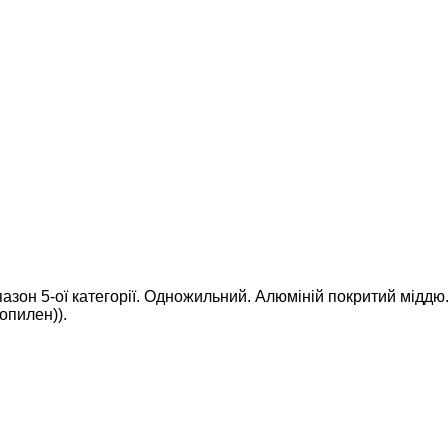
азон 5-ої категорії.
Одножильний.
Алюміній покритий міддю
ропилен)).