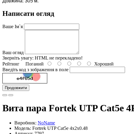
Довжина: 305 м.
Написати огляд
Ваше Ім`я
Ваш огляд
Зверніть увагу:
HTML не перекладено!
Рейтинг
Поганий
Хороший
Введіть код з зображення в поле
Продовжити
Вита пара Fortek UTP Cat5e 
Виробник:
NoName
Модель: Fortrek UTP Cat5e 4x2x0.48
Артикул: 7797