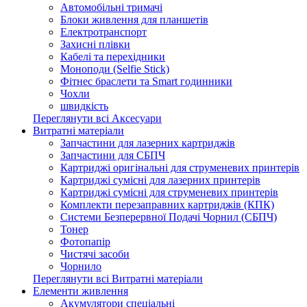
Автомобільні тримачі
Блоки живлення для планшетів
Електротранспорт
Захисні плівки
Кабелі та перехідники
Моноподи (Selfie Stick)
Фітнес браслети та Smart годинники
Чохли
швидкість
Переглянути всі Аксесуари
Витратні матеріали
Запчастини для лазерних картриджів
Запчастини для СБПЧ
Картриджі оригінальні для струменевих принтерів
Картриджі сумісні для лазерних принтерів
Картриджі сумісні для струменевих принтерів
Комплекти перезаправних картриджів (КПК)
Системи Безперервної Подачі Чорнил (СБПЧ)
Тонер
Фотопапір
Чистячі засоби
Чорнило
Переглянути всі Витратні матеріали
Елементи живлення
Акумулятори спеціальні