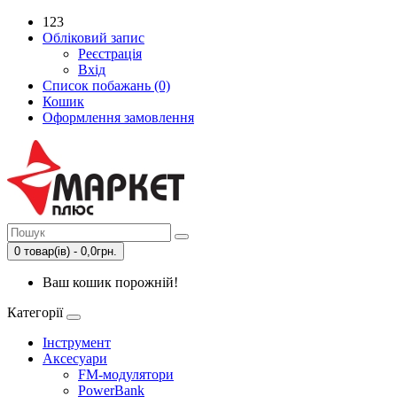
123
Обліковий запис
Реєстрація
Вхід
Список побажань (0)
Кошик
Оформлення замовлення
0 товар(ів) - 0,0грн.
Ваш кошик порожній!
Категорії
Інструмент
Аксесуари
FM-модулятори
PowerBank