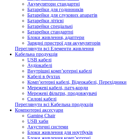
Акумулятори стандартні
Батарейки для годинників
Батарейки для слухових апаратів
Батарейки літієві
Батарейки спеціальні
Батарейки стандартні
Блоки живлення, адаптери
Зарядні пристрої для акумуляторів
Переглянути всі Елементи живлення
Кабельна продукція
USB кабелі
Аудіокабелі
Внутрішні комп’ютерні кабелі
Кабелі в бухтах
Комп’ютерні кабелі, Відеокабелі, Перехідники
Мережеві кабелі, патч-корди
Мережеві фільтри, продовжувачі
Силові кабелі
Переглянути всі Кабельна продукція
Компютерні аксесуари
Gaming Chair
USB хаби
Акустичні системи
Блоки живлення для ноутбуків
Блоки живлення комп’ютерні