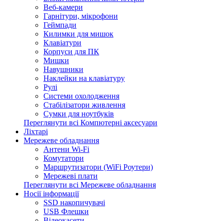
Веб-камери
Гарнітури, мікрофони
Геймпади
Килимки для мишок
Клавіатури
Корпуси для ПК
Мишки
Навушники
Наклейки на клавіатуру
Рулі
Системи охолодження
Стабілізатори живлення
Сумки для ноутбуків
Переглянути всі Компютерні аксесуари
Ліхтарі
Мережеве обладнання
Антени Wi-Fi
Комутатори
Маршрутизатори (WiFi Роутери)
Мережеві плати
Переглянути всі Мережеве обладнання
Носії інформації
SSD накопичувачі
USB Флешки
Відеокасети