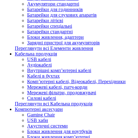
Акумулятори стандартні
Батарейки для годинників
Батарейки для слухових апаратів
Батарейки літієві
Батарейки спеціальні
Батарейки стандартні
Блоки живлення, адаптери
Зарядні пристрої для акумуляторів
Переглянути всі Елементи живлення
Кабельна продукція
USB кабелі
Аудіокабелі
Внутрішні комп’ютерні кабелі
Кабелі в бухтах
Комп’ютерні кабелі, Відеокабелі, Перехідники
Мережеві кабелі, патч-корди
Мережеві фільтри, продовжувачі
Силові кабелі
Переглянути всі Кабельна продукція
Компютерні аксесуари
Gaming Chair
USB хаби
Акустичні системи
Блоки живлення для ноутбуків
Блоки живлення комп’ютерні