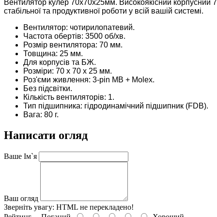
Вентилятор кулер 70x70x25мм. Високоякісний корпусний 7
стабільної та продуктивної роботи у всій вашій системі.
Вентилятор: чотирилопатевий.
Частота обертів: 3
500 об/хв.
Розмір вентилятора: 7
0 мм.
Товщина: 25 мм.
Для корпусів та БЖ.
Розміри: 7
0 х 70 х 25 мм.
Роз'єми живлення:
3-pin MB + Molex.
Без підсвітки.
Кількість вентиляторів: 1.
Тип підшипника: г
ідродинамічний підшипник (FDB).
Вага: 80 г.
Написати огляд
Ваше Ім`я
Ваш огляд
Зверніть увагу:
HTML не перекладено!
Рейтинг
Поганий
Хороший