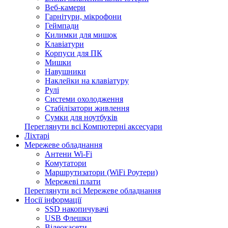
Веб-камери
Гарнітури, мікрофони
Геймпади
Килимки для мишок
Клавіатури
Корпуси для ПК
Мишки
Навушники
Наклейки на клавіатуру
Рулі
Системи охолодження
Стабілізатори живлення
Сумки для ноутбуків
Переглянути всі Компютерні аксесуари
Ліхтарі
Мережеве обладнання
Антени Wi-Fi
Комутатори
Маршрутизатори (WiFi Роутери)
Мережеві плати
Переглянути всі Мережеве обладнання
Носії інформації
SSD накопичувачі
USB Флешки
Відеокасети