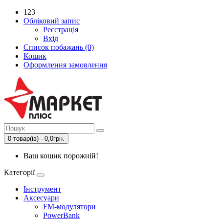
123
Обліковий запис
Реєстрація
Вхід
Список побажань (0)
Кошик
Оформлення замовлення
0 товар(ів) - 0,0грн.
Ваш кошик порожній!
Категорії
Інструмент
Аксесуари
FM-модулятори
PowerBank