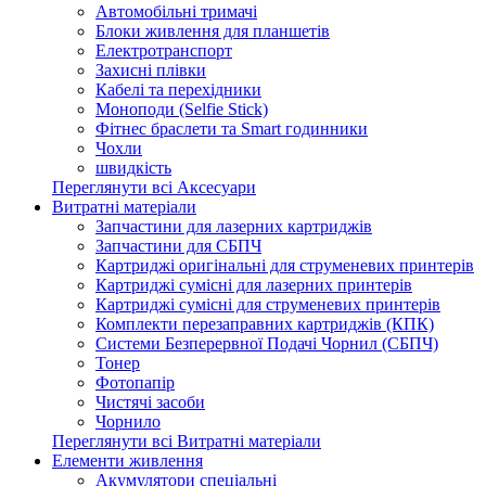
Автомобільні тримачі
Блоки живлення для планшетів
Електротранспорт
Захисні плівки
Кабелі та перехідники
Моноподи (Selfie Stick)
Фітнес браслети та Smart годинники
Чохли
швидкість
Переглянути всі Аксесуари
Витратні матеріали
Запчастини для лазерних картриджів
Запчастини для СБПЧ
Картриджі оригінальні для струменевих принтерів
Картриджі сумісні для лазерних принтерів
Картриджі сумісні для струменевих принтерів
Комплекти перезаправних картриджів (КПК)
Системи Безперервної Подачі Чорнил (СБПЧ)
Тонер
Фотопапір
Чистячі засоби
Чорнило
Переглянути всі Витратні матеріали
Елементи живлення
Акумулятори спеціальні