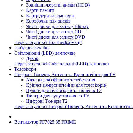
Зовнішні жорсткі диски (HDD)
Карти пам’яті
Картрідери та адаптери
Коробочки для дисків
Чисті диски для запису Blu-ray
Чисті диски для запису CD
Чисті диски для запису DVD
Переглянути всі Носії інформації
Побутова техніка
Світлодіодні (LED) лампочки
Декор
Переглянути всі Світлодіодні (LED) лампочки
Телевізори
Цифрові Тюнери, Антени та Кронштейни для TV
Антени для ефірного телебачення
Кріплення-кронштейни для телевізорів
Пульти для телевізорів та тюнерів T2
Тюнери для супутникового TV
Цифрові Тюнери T2
Переглянути всі Цифрові Тюнери, Антени та Кронштейн
Вентилятор FF7025.35 FRIME