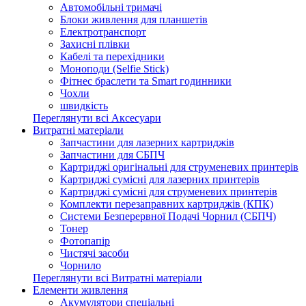
Автомобільні тримачі
Блоки живлення для планшетів
Електротранспорт
Захисні плівки
Кабелі та перехідники
Моноподи (Selfie Stick)
Фітнес браслети та Smart годинники
Чохли
швидкість
Переглянути всі Аксесуари
Витратні матеріали
Запчастини для лазерних картриджів
Запчастини для СБПЧ
Картриджі оригінальні для струменевих принтерів
Картриджі сумісні для лазерних принтерів
Картриджі сумісні для струменевих принтерів
Комплекти перезаправних картриджів (КПК)
Системи Безперервної Подачі Чорнил (СБПЧ)
Тонер
Фотопапір
Чистячі засоби
Чорнило
Переглянути всі Витратні матеріали
Елементи живлення
Акумулятори спеціальні