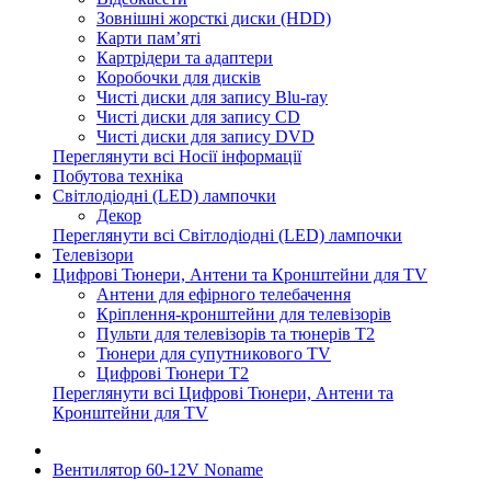
Зовнішні жорсткі диски (HDD)
Карти пам’яті
Картрідери та адаптери
Коробочки для дисків
Чисті диски для запису Blu-ray
Чисті диски для запису CD
Чисті диски для запису DVD
Переглянути всі Носії інформації
Побутова техніка
Світлодіодні (LED) лампочки
Декор
Переглянути всі Світлодіодні (LED) лампочки
Телевізори
Цифрові Тюнери, Антени та Кронштейни для TV
Антени для ефірного телебачення
Кріплення-кронштейни для телевізорів
Пульти для телевізорів та тюнерів T2
Тюнери для супутникового TV
Цифрові Тюнери T2
Переглянути всі Цифрові Тюнери, Антени та
Кронштейни для TV
Вентилятор 60-12V Noname