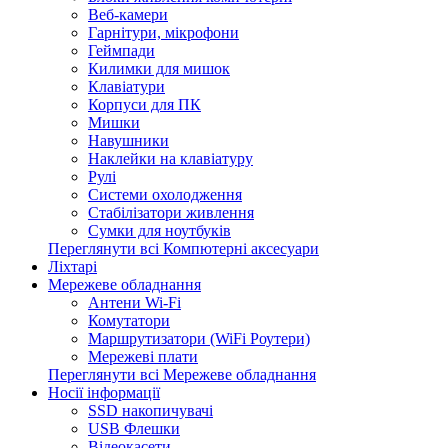
Веб-камери
Гарнітури, мікрофони
Геймпади
Килимки для мишок
Клавіатури
Корпуси для ПК
Мишки
Навушники
Наклейки на клавіатуру
Рулі
Системи охолодження
Стабілізатори живлення
Сумки для ноутбуків
Переглянути всі Компютерні аксесуари
Ліхтарі
Мережеве обладнання
Антени Wi-Fi
Комутатори
Маршрутизатори (WiFi Роутери)
Мережеві плати
Переглянути всі Мережеве обладнання
Носії інформації
SSD накопичувачі
USB Флешки
Відеокасети