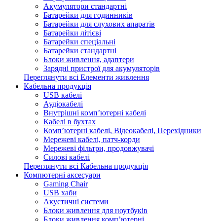
Акумулятори стандартні
Батарейки для годинників
Батарейки для слухових апаратів
Батарейки літієві
Батарейки спеціальні
Батарейки стандартні
Блоки живлення, адаптери
Зарядні пристрої для акумуляторів
Переглянути всі Елементи живлення
Кабельна продукція
USB кабелі
Аудіокабелі
Внутрішні комп’ютерні кабелі
Кабелі в бухтах
Комп’ютерні кабелі, Відеокабелі, Перехідники
Мережеві кабелі, патч-корди
Мережеві фільтри, продовжувачі
Силові кабелі
Переглянути всі Кабельна продукція
Компютерні аксесуари
Gaming Chair
USB хаби
Акустичні системи
Блоки живлення для ноутбуків
Блоки живлення комп’ютерні