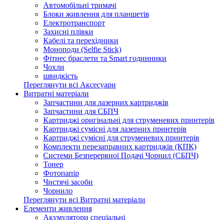
Автомобільні тримачі
Блоки живлення для планшетів
Електротранспорт
Захисні плівки
Кабелі та перехідники
Моноподи (Selfie Stick)
Фітнес браслети та Smart годинники
Чохли
швидкість
Переглянути всі Аксесуари
Витратні матеріали
Запчастини для лазерних картриджів
Запчастини для СБПЧ
Картриджі оригінальні для струменевих принтерів
Картриджі сумісні для лазерних принтерів
Картриджі сумісні для струменевих принтерів
Комплекти перезаправних картриджів (КПК)
Системи Безперервної Подачі Чорнил (СБПЧ)
Тонер
Фотопапір
Чистячі засоби
Чорнило
Переглянути всі Витратні матеріали
Елементи живлення
Акумулятори спеціальні