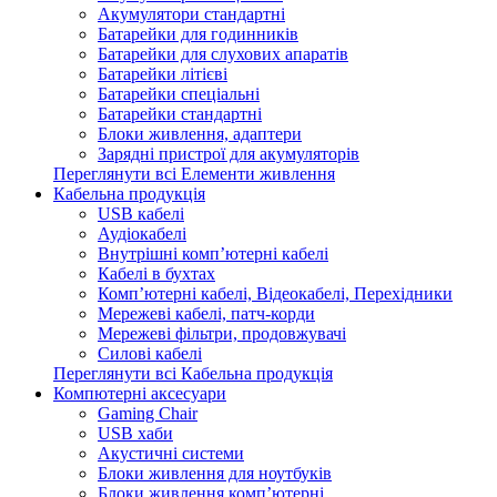
Акумулятори стандартні
Батарейки для годинників
Батарейки для слухових апаратів
Батарейки літієві
Батарейки спеціальні
Батарейки стандартні
Блоки живлення, адаптери
Зарядні пристрої для акумуляторів
Переглянути всі Елементи живлення
Кабельна продукція
USB кабелі
Аудіокабелі
Внутрішні комп’ютерні кабелі
Кабелі в бухтах
Комп’ютерні кабелі, Відеокабелі, Перехідники
Мережеві кабелі, патч-корди
Мережеві фільтри, продовжувачі
Силові кабелі
Переглянути всі Кабельна продукція
Компютерні аксесуари
Gaming Chair
USB хаби
Акустичні системи
Блоки живлення для ноутбуків
Блоки живлення комп’ютерні