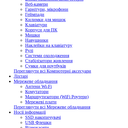
Веб-камери
Гарнітури, мікрофони
Геймпади
Килимки для мишок
Клавіатури
Корпуси для ПК
Мишки
Навушники
Наклейки на клавіатуру
Рулі
Системи охолодження
Стабілізатори живлення
Сумки для ноутбуків
Переглянути всі Компютерні аксесуари
Ліхтарі
Мережеве обладнання
Антени Wi-Fi
Комутатори
Маршрутизатори (WiFi Роутери)
Мережеві плати
Переглянути всі Мережеве обладнання
Носії інформації
SSD накопичувачі
USB Флешки
Відеокасети