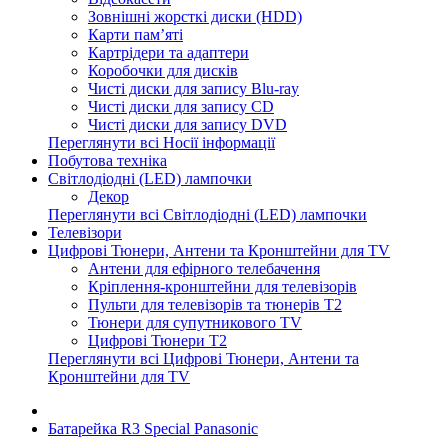
Зовнішні жорсткі диски (HDD)
Карти пам’яті
Картрідери та адаптери
Коробочки для дисків
Чисті диски для запису Blu-ray
Чисті диски для запису CD
Чисті диски для запису DVD
Переглянути всі Носії інформації
Побутова техніка
Світлодіодні (LED) лампочки
Декор
Переглянути всі Світлодіодні (LED) лампочки
Телевізори
Цифрові Тюнери, Антени та Кронштейни для TV
Антени для ефірного телебачення
Кріплення-кронштейни для телевізорів
Пульти для телевізорів та тюнерів T2
Тюнери для супутникового TV
Цифрові Тюнери T2
Переглянути всі Цифрові Тюнери, Антени та
Кронштейни для TV
Батарейка R3 Special Panasonic