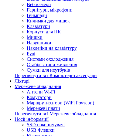
Веб-камери
Гарнітури, мікрофони
Геймпади
Килимки для мишок
Клавіатури
Корпуси для ПК
Мишки
Навушники
Наклейки на клавіатуру
Рулі
Системи охолодження
Стабілізатори живлення
Сумки для ноутбуків
Переглянути всі Компютерні аксесуари
Ліхтарі
Мережеве обладнання
Антени Wi-Fi
Комутатори
Маршрутизатори (WiFi Роутери)
Мережеві плати
Переглянути всі Мережеве обладнання
Носії інформації
SSD накопичувачі
USB Флешки
Відеокасети