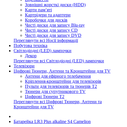
Зовнішні жорсткі диски (HDD)
Карти пам’яті
Картрідери та адаптери
Коробочки для дисків
Чисті диски для запису Blu-ray
Чисті диски для запису CD
Чисті диски для запису DVD
Переглянути всі Носії інформації
Побутова техніка
Світлодіодні (LED) лампочки
Декор
Переглянути всі Світлодіодні (LED) лампочки
Телевізори
Цифрові Тюнери, Антени та Кронштейни для TV
Антени для ефірного телебачення
Кріплення-кронштейни для телевізорів
Пульти для телевізорів та тюнерів T2
Тюнери для супутникового TV
Цифрові Тюнери T2
Переглянути всі Цифрові Тюнери, Антени та
Кронштейни для TV
Батарейка LR3 Plus alkaline S4 Camelion