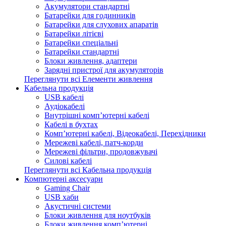
Акумулятори стандартні
Батарейки для годинників
Батарейки для слухових апаратів
Батарейки літієві
Батарейки спеціальні
Батарейки стандартні
Блоки живлення, адаптери
Зарядні пристрої для акумуляторів
Переглянути всі Елементи живлення
Кабельна продукція
USB кабелі
Аудіокабелі
Внутрішні комп’ютерні кабелі
Кабелі в бухтах
Комп’ютерні кабелі, Відеокабелі, Перехідники
Мережеві кабелі, патч-корди
Мережеві фільтри, продовжувачі
Силові кабелі
Переглянути всі Кабельна продукція
Компютерні аксесуари
Gaming Chair
USB хаби
Акустичні системи
Блоки живлення для ноутбуків
Блоки живлення комп’ютерні