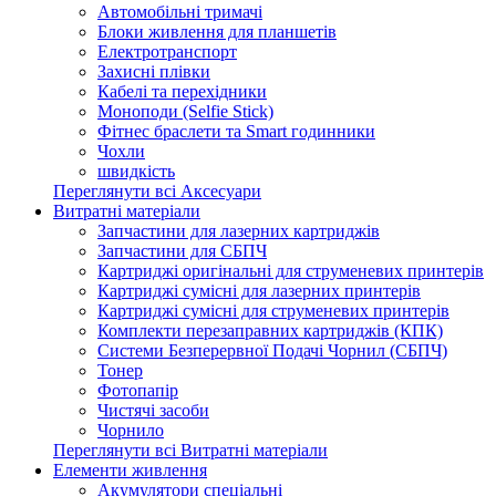
Автомобільні тримачі
Блоки живлення для планшетів
Електротранспорт
Захисні плівки
Кабелі та перехідники
Моноподи (Selfie Stick)
Фітнес браслети та Smart годинники
Чохли
швидкість
Переглянути всі Аксесуари
Витратні матеріали
Запчастини для лазерних картриджів
Запчастини для СБПЧ
Картриджі оригінальні для струменевих принтерів
Картриджі сумісні для лазерних принтерів
Картриджі сумісні для струменевих принтерів
Комплекти перезаправних картриджів (КПК)
Системи Безперервної Подачі Чорнил (СБПЧ)
Тонер
Фотопапір
Чистячі засоби
Чорнило
Переглянути всі Витратні матеріали
Елементи живлення
Акумулятори спеціальні