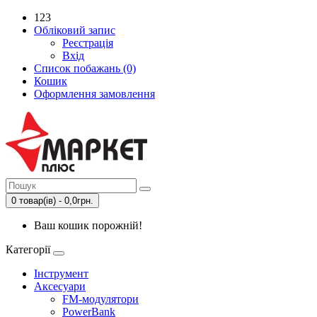
123
Обліковий запис
Реєстрація
Вхід
Список побажань (0)
Кошик
Оформлення замовлення
0 товар(ів) - 0,0грн.
Ваш кошик порожній!
Категорії
Інструмент
Аксесуари
FM-модулятори
PowerBank