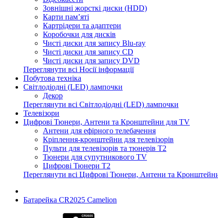
Зовнішні жорсткі диски (HDD)
Карти пам’яті
Картрідери та адаптери
Коробочки для дисків
Чисті диски для запису Blu-ray
Чисті диски для запису CD
Чисті диски для запису DVD
Переглянути всі Носії інформації
Побутова техніка
Світлодіодні (LED) лампочки
Декор
Переглянути всі Світлодіодні (LED) лампочки
Телевізори
Цифрові Тюнери, Антени та Кронштейни для TV
Антени для ефірного телебачення
Кріплення-кронштейни для телевізорів
Пульти для телевізорів та тюнерів T2
Тюнери для супутникового TV
Цифрові Тюнери T2
Переглянути всі Цифрові Тюнери, Антени та Кронштейн
Батарейка CR2025 Camelion