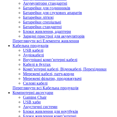
Акумулятори стандартні
Батарейки для годинників
Батарейки для слухових апаратів
Батарейки літієві
Батарейки спеціальні
Батарейки стандартні
Блоки живлення, адаптери
Зарядні пристрої для акумуляторів
Переглянути всі Елементи живлення
Кабельна продукція
USB кабелі
Аудіокабелі
Внутрішні комп’ютерні кабелі
Кабелі в бухтах
Комп’ютерні кабелі, Відеокабелі, Перехідники
Мережеві кабелі, патч-корди
Мережеві фільтри, продовжувачі
Силові кабелі
Переглянути всі Кабельна продукція
Компютерні аксесуари
Gaming Chair
USB хаби
Акустичні системи
Блоки живлення для ноутбуків
Блоки живлення комп’ютерні