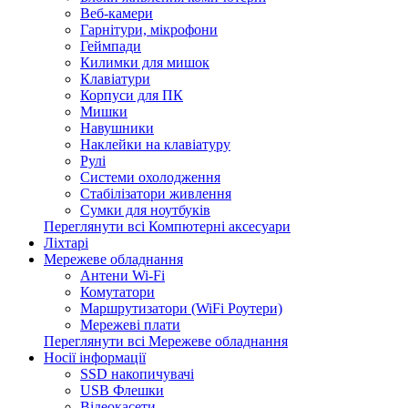
Веб-камери
Гарнітури, мікрофони
Геймпади
Килимки для мишок
Клавіатури
Корпуси для ПК
Мишки
Навушники
Наклейки на клавіатуру
Рулі
Системи охолодження
Стабілізатори живлення
Сумки для ноутбуків
Переглянути всі Компютерні аксесуари
Ліхтарі
Мережеве обладнання
Антени Wi-Fi
Комутатори
Маршрутизатори (WiFi Роутери)
Мережеві плати
Переглянути всі Мережеве обладнання
Носії інформації
SSD накопичувачі
USB Флешки
Відеокасети