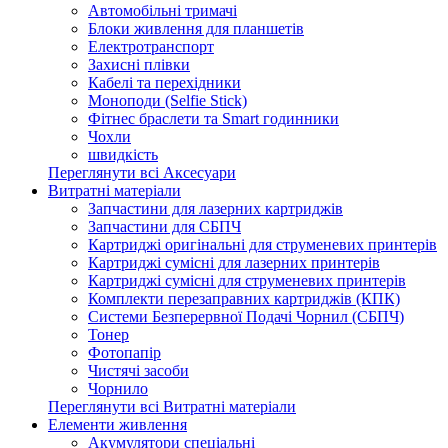
Автомобільні тримачі
Блоки живлення для планшетів
Електротранспорт
Захисні плівки
Кабелі та перехідники
Моноподи (Selfie Stick)
Фітнес браслети та Smart годинники
Чохли
швидкість
Переглянути всі Аксесуари
Витратні матеріали
Запчастини для лазерних картриджів
Запчастини для СБПЧ
Картриджі оригінальні для струменевих принтерів
Картриджі сумісні для лазерних принтерів
Картриджі сумісні для струменевих принтерів
Комплекти перезаправних картриджів (КПК)
Системи Безперервної Подачі Чорнил (СБПЧ)
Тонер
Фотопапір
Чистячі засоби
Чорнило
Переглянути всі Витратні матеріали
Елементи живлення
Акумулятори спеціальні