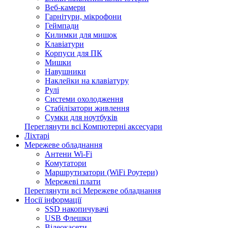
Веб-камери
Гарнітури, мікрофони
Геймпади
Килимки для мишок
Клавіатури
Корпуси для ПК
Мишки
Навушники
Наклейки на клавіатуру
Рулі
Системи охолодження
Стабілізатори живлення
Сумки для ноутбуків
Переглянути всі Компютерні аксесуари
Ліхтарі
Мережеве обладнання
Антени Wi-Fi
Комутатори
Маршрутизатори (WiFi Роутери)
Мережеві плати
Переглянути всі Мережеве обладнання
Носії інформації
SSD накопичувачі
USB Флешки
Відеокасети