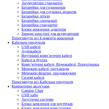
Акумулятори стандартні
Батарейки для годинників
Батарейки для слухових апаратів
Батарейки літієві
Батарейки спеціальні
Батарейки стандартні
Блоки живлення, адаптери
Зарядні пристрої для акумуляторів
Переглянути всі Елементи живлення
Кабельна продукція
USB кабелі
Аудіокабелі
Внутрішні комп’ютерні кабелі
Кабелі в бухтах
Комп’ютерні кабелі, Відеокабелі, Перехідники
Мережеві кабелі, патч-корди
Мережеві фільтри, продовжувачі
Силові кабелі
Переглянути всі Кабельна продукція
Компютерні аксесуари
Gaming Chair
USB хаби
Акустичні системи
Блоки живлення для ноутбуків
Блоки живлення комп’ютерні