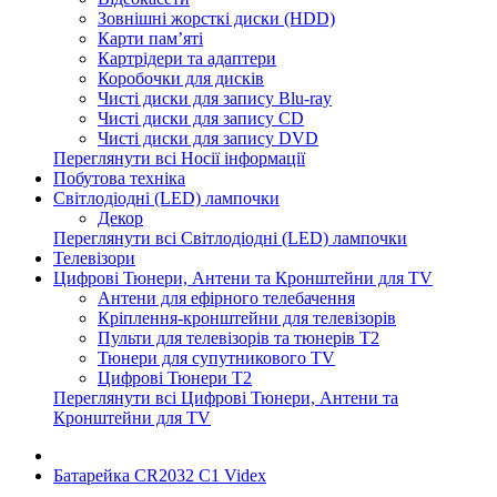
Зовнішні жорсткі диски (HDD)
Карти пам’яті
Картрідери та адаптери
Коробочки для дисків
Чисті диски для запису Blu-ray
Чисті диски для запису CD
Чисті диски для запису DVD
Переглянути всі Носії інформації
Побутова техніка
Світлодіодні (LED) лампочки
Декор
Переглянути всі Світлодіодні (LED) лампочки
Телевізори
Цифрові Тюнери, Антени та Кронштейни для TV
Антени для ефірного телебачення
Кріплення-кронштейни для телевізорів
Пульти для телевізорів та тюнерів T2
Тюнери для супутникового TV
Цифрові Тюнери T2
Переглянути всі Цифрові Тюнери, Антени та
Кронштейни для TV
Батарейка CR2032 C1 Videx