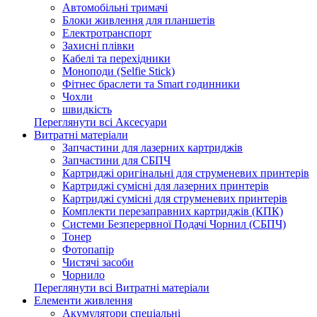
Автомобільні тримачі
Блоки живлення для планшетів
Електротранспорт
Захисні плівки
Кабелі та перехідники
Моноподи (Selfie Stick)
Фітнес браслети та Smart годинники
Чохли
швидкість
Переглянути всі Аксесуари
Витратні матеріали
Запчастини для лазерних картриджів
Запчастини для СБПЧ
Картриджі оригінальні для струменевих принтерів
Картриджі сумісні для лазерних принтерів
Картриджі сумісні для струменевих принтерів
Комплекти перезаправних картриджів (КПК)
Системи Безперервної Подачі Чорнил (СБПЧ)
Тонер
Фотопапір
Чистячі засоби
Чорнило
Переглянути всі Витратні матеріали
Елементи живлення
Акумулятори спеціальні