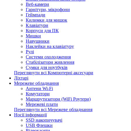
Веб-камери
Гарнітури, мікрофони
Геймпади
Килимки для мишок
Клавіатури
Корпуси для ПК
Мишки
Навушники
Наклейки на клавіатуру
Рулі
Системи охолодження
Стабілізатори живлення
Сумки для ноутбуків
Переглянути всі Компютерні аксесуари
Ліхтарі
Мережеве обладнання
Антени Wi-Fi
Комутатори
Маршрутизатори (WiFi Роутери)
Мережеві плати
Переглянути всі Мережеве обладнання
Носії інформації
SSD накопичувачі
USB Флешки
Відеокасети