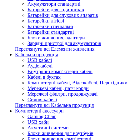
Акумулятори стандартні
Батарейки для годинників
Батарейки для слухових апаратів
Батарейки літієві
Батарейки спеціальні
Батарейки стандартні
Блоки живлення, адаптери
Зарядні пристрої для акумуляторів
Переглянути всі Елементи живлення
Кабельна продукція
USB кабелі
Аудіокабелі
Внутрішні комп’ютерні кабелі
Кабелі в бухтах
Комп’ютерні кабелі, Відеокабелі, Перехідники
Мережеві кабелі, патч-корди
Мережеві фільтри, продовжувачі
Силові кабелі
Переглянути всі Кабельна продукція
Компютерні аксесуари
Gaming Chair
USB хаби
Акустичні системи
Блоки живлення для ноутбуків
Блоки живлення комп’ютерні