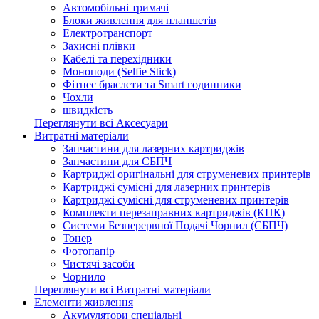
Автомобільні тримачі
Блоки живлення для планшетів
Електротранспорт
Захисні плівки
Кабелі та перехідники
Моноподи (Selfie Stick)
Фітнес браслети та Smart годинники
Чохли
швидкість
Переглянути всі Аксесуари
Витратні матеріали
Запчастини для лазерних картриджів
Запчастини для СБПЧ
Картриджі оригінальні для струменевих принтерів
Картриджі сумісні для лазерних принтерів
Картриджі сумісні для струменевих принтерів
Комплекти перезаправних картриджів (КПК)
Системи Безперервної Подачі Чорнил (СБПЧ)
Тонер
Фотопапір
Чистячі засоби
Чорнило
Переглянути всі Витратні матеріали
Елементи живлення
Акумулятори спеціальні