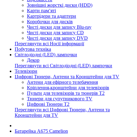
Зовнішні жорсткі диски (HDD)
Карти пам’яті
Картрідери та адаптери
Коробочки для дисків
Чисті диски для запису Blu-ray
Чисті диски для запису CD
Чисті диски для запису DVD
Переглянути всі Носії інформації
Побутова техніка
Світлодіодні (LED) лампочки
Декор
Переглянути всі Світлодіодні (LED) лампочки
Телевізори
Цифрові Тюнери, Антени та Кронштейни для TV
Антени для ефірного телебачення
Кріплення-кронштейни для телевізорів
Пульти для телевізорів та тюнерів T2
Тюнери для супутникового TV
Цифрові Тюнери T2
Переглянути всі Цифрові Тюнери, Антени та
Кронштейни для TV
Батарейка A675 Camelion