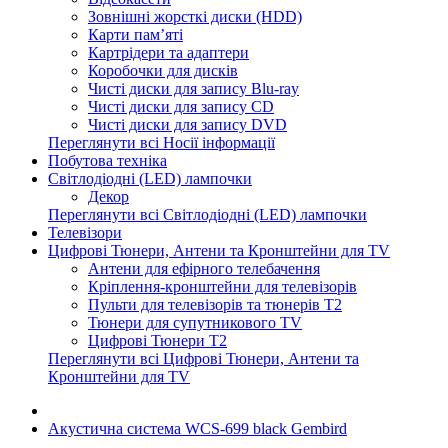
Зовнішні жорсткі диски (HDD)
Карти пам’яті
Картрідери та адаптери
Коробочки для дисків
Чисті диски для запису Blu-ray
Чисті диски для запису CD
Чисті диски для запису DVD
Переглянути всі Носії інформації
Побутова техніка
Світлодіодні (LED) лампочки
Декор
Переглянути всі Світлодіодні (LED) лампочки
Телевізори
Цифрові Тюнери, Антени та Кронштейни для TV
Антени для ефірного телебачення
Кріплення-кронштейни для телевізорів
Пульти для телевізорів та тюнерів T2
Тюнери для супутникового TV
Цифрові Тюнери T2
Переглянути всі Цифрові Тюнери, Антени та
Кронштейни для TV
Акустична система WCS-699 black Gembird