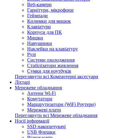
Веб-камери
Гарнітури, мікрофони
Геймпади
Килимки для мишок
Клавіатури
Корпуси для ПК
Мишки
Навушники
Наклейки на клавіатуру
Рулі
Системи охолодження
Стабілізатори живлення
Сумки для ноутбуків
Переглянути всі Компютерні аксесуари
Ліхтарі
Мережеве обладнання
Антени Wi-Fi
Комутатори
Маршрутизатори (WiFi Роутери)
Мережеві плати
Переглянути всі Мережеве обладнання
Носії інформації
SSD накопичувачі
USB Флешки
Відеокасети