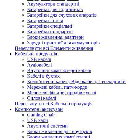
Акумулятори стандартні
Батарейки для годинників
Батарейки для слухових апаратів
Батарейки літієві
Батарейки спеціальні
Батарейки стандартні
Блоки живлення, адаптери
Зарядні пристрої для акумуляторів
Переглянути всі Елементи живлення
Кабельна продукція
USB кабелі
Аудіокабелі
Внутрішні комп’ютерні кабелі
Кабелі в бухтах
Комп’ютерні кабелі, Відеокабелі, Перехідники
Мережеві кабелі, патч-корди
Мережеві фільтри, продовжувачі
Силові кабелі
Переглянути всі Кабельна продукція
Компютерні аксесуари
Gaming Chair
USB хаби
Акустичні системи
Блоки живлення для ноутбуків
Блоки живлення комп’ютерні