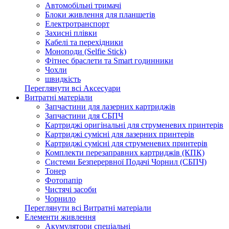
Автомобільні тримачі
Блоки живлення для планшетів
Електротранспорт
Захисні плівки
Кабелі та перехідники
Моноподи (Selfie Stick)
Фітнес браслети та Smart годинники
Чохли
швидкість
Переглянути всі Аксесуари
Витратні матеріали
Запчастини для лазерних картриджів
Запчастини для СБПЧ
Картриджі оригінальні для струменевих принтерів
Картриджі сумісні для лазерних принтерів
Картриджі сумісні для струменевих принтерів
Комплекти перезаправних картриджів (КПК)
Системи Безперервної Подачі Чорнил (СБПЧ)
Тонер
Фотопапір
Чистячі засоби
Чорнило
Переглянути всі Витратні матеріали
Елементи живлення
Акумулятори спеціальні