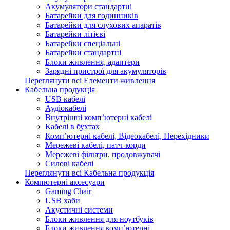
Акумулятори стандартні
Батарейки для годинників
Батарейки для слухових апаратів
Батарейки літієві
Батарейки спеціальні
Батарейки стандартні
Блоки живлення, адаптери
Зарядні пристрої для акумуляторів
Переглянути всі Елементи живлення
Кабельна продукція
USB кабелі
Аудіокабелі
Внутрішні комп’ютерні кабелі
Кабелі в бухтах
Комп’ютерні кабелі, Відеокабелі, Перехідники
Мережеві кабелі, патч-корди
Мережеві фільтри, продовжувачі
Силові кабелі
Переглянути всі Кабельна продукція
Компютерні аксесуари
Gaming Chair
USB хаби
Акустичні системи
Блоки живлення для ноутбуків
Блоки живлення комп’ютерні