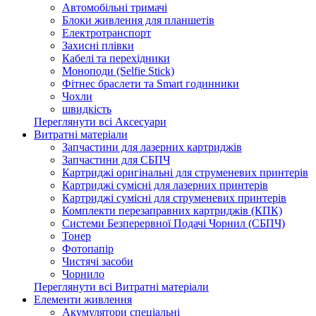
Автомобільні тримачі
Блоки живлення для планшетів
Електротранспорт
Захисні плівки
Кабелі та перехідники
Моноподи (Selfie Stick)
Фітнес браслети та Smart годинники
Чохли
швидкість
Переглянути всі Аксесуари
Витратні матеріали
Запчастини для лазерних картриджів
Запчастини для СБПЧ
Картриджі оригінальні для струменевих принтерів
Картриджі сумісні для лазерних принтерів
Картриджі сумісні для струменевих принтерів
Комплекти перезаправних картриджів (КПК)
Системи Безперервної Подачі Чорнил (СБПЧ)
Тонер
Фотопапір
Чистячі засоби
Чорнило
Переглянути всі Витратні матеріали
Елементи живлення
Акумулятори спеціальні