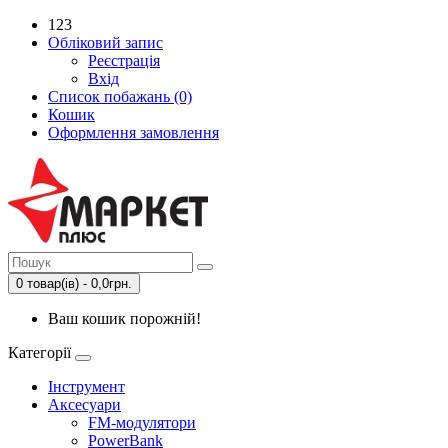
123
Обліковий запис
Реєстрація
Вхід
Список побажань (0)
Кошик
Оформлення замовлення
0 товар(ів) - 0,0грн.
Ваш кошик порожній!
Категорії
Інструмент
Аксесуари
FM-модулятори
PowerBank