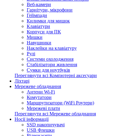
Веб-камери
Гарнітури, мікрофони
Геймпади
Килимки для мишок
Клавіатури
Корпуси для ПК
Мишки
Навушники
Наклейки на клавіатуру
Рулі
Системи охолодження
Стабілізатори живлення
Сумки для ноутбуків
Переглянути всі Компютерні аксесуари
Ліхтарі
Мережеве обладнання
Антени Wi-Fi
Комутатори
Маршрутизатори (WiFi Роутери)
Мережеві плати
Переглянути всі Мережеве обладнання
Носії інформації
SSD накопичувачі
USB Флешки
Відеокасети