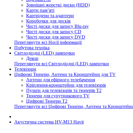
Зовнішні жорсткі диски (HDD)
Карти пам’яті
Картрідери та адаптери
Коробочки для дисків
Чисті диски для запису Blu-ray
Чисті диски для запису CD
Чисті диски для запису DVD
Переглянути всі Носії інформації
Побутова техніка
Світлодіодні (LED) лампочки
Декор
Переглянути всі Світлодіодні (LED) лампочки
Телевізори
Цифрові Тюнери, Антени та Кронштейни для TV
Антени для ефірного телебачення
Кріплення-кронштейни для телевізорів
Пульти для телевізорів та тюнерів T2
Тюнери для супутникового TV
Цифрові Тюнери T2
Переглянути всі Цифрові Тюнери, Антени та Кронштейн
Акустична система HV-M13 Havit