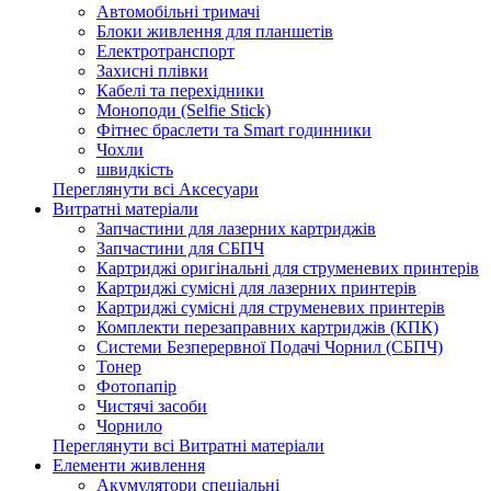
Автомобільні тримачі
Блоки живлення для планшетів
Електротранспорт
Захисні плівки
Кабелі та перехідники
Моноподи (Selfie Stick)
Фітнес браслети та Smart годинники
Чохли
швидкість
Переглянути всі Аксесуари
Витратні матеріали
Запчастини для лазерних картриджів
Запчастини для СБПЧ
Картриджі оригінальні для струменевих принтерів
Картриджі сумісні для лазерних принтерів
Картриджі сумісні для струменевих принтерів
Комплекти перезаправних картриджів (КПК)
Системи Безперервної Подачі Чорнил (СБПЧ)
Тонер
Фотопапір
Чистячі засоби
Чорнило
Переглянути всі Витратні матеріали
Елементи живлення
Акумулятори спеціальні