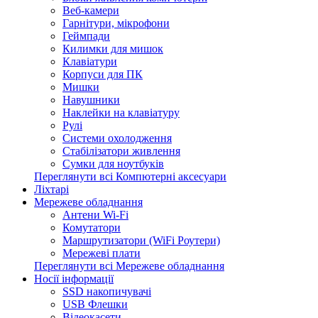
Веб-камери
Гарнітури, мікрофони
Геймпади
Килимки для мишок
Клавіатури
Корпуси для ПК
Мишки
Навушники
Наклейки на клавіатуру
Рулі
Системи охолодження
Стабілізатори живлення
Сумки для ноутбуків
Переглянути всі Компютерні аксесуари
Ліхтарі
Мережеве обладнання
Антени Wi-Fi
Комутатори
Маршрутизатори (WiFi Роутери)
Мережеві плати
Переглянути всі Мережеве обладнання
Носії інформації
SSD накопичувачі
USB Флешки
Відеокасети