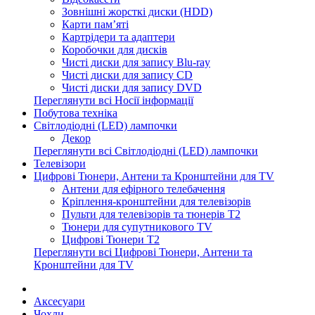
Зовнішні жорсткі диски (HDD)
Карти пам’яті
Картрідери та адаптери
Коробочки для дисків
Чисті диски для запису Blu-ray
Чисті диски для запису CD
Чисті диски для запису DVD
Переглянути всі Носії інформації
Побутова техніка
Світлодіодні (LED) лампочки
Декор
Переглянути всі Світлодіодні (LED) лампочки
Телевізори
Цифрові Тюнери, Антени та Кронштейни для TV
Антени для ефірного телебачення
Кріплення-кронштейни для телевізорів
Пульти для телевізорів та тюнерів T2
Тюнери для супутникового TV
Цифрові Тюнери T2
Переглянути всі Цифрові Тюнери, Антени та
Кронштейни для TV
Аксесуари
Чохли