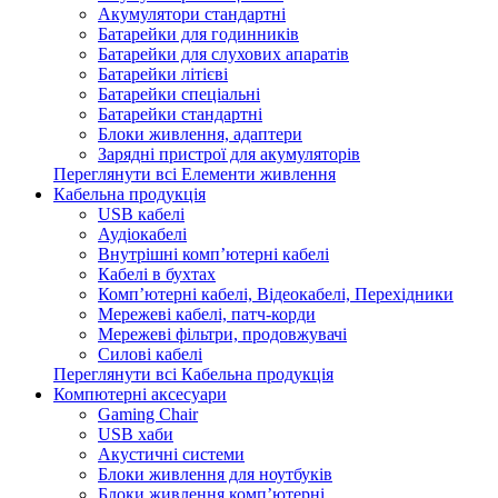
Акумулятори стандартні
Батарейки для годинників
Батарейки для слухових апаратів
Батарейки літієві
Батарейки спеціальні
Батарейки стандартні
Блоки живлення, адаптери
Зарядні пристрої для акумуляторів
Переглянути всі Елементи живлення
Кабельна продукція
USB кабелі
Аудіокабелі
Внутрішні комп’ютерні кабелі
Кабелі в бухтах
Комп’ютерні кабелі, Відеокабелі, Перехідники
Мережеві кабелі, патч-корди
Мережеві фільтри, продовжувачі
Силові кабелі
Переглянути всі Кабельна продукція
Компютерні аксесуари
Gaming Chair
USB хаби
Акустичні системи
Блоки живлення для ноутбуків
Блоки живлення комп’ютерні