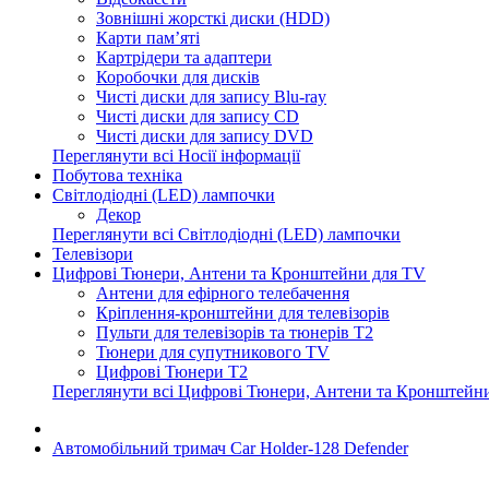
Зовнішні жорсткі диски (HDD)
Карти пам’яті
Картрідери та адаптери
Коробочки для дисків
Чисті диски для запису Blu-ray
Чисті диски для запису CD
Чисті диски для запису DVD
Переглянути всі Носії інформації
Побутова техніка
Світлодіодні (LED) лампочки
Декор
Переглянути всі Світлодіодні (LED) лампочки
Телевізори
Цифрові Тюнери, Антени та Кронштейни для TV
Антени для ефірного телебачення
Кріплення-кронштейни для телевізорів
Пульти для телевізорів та тюнерів T2
Тюнери для супутникового TV
Цифрові Тюнери T2
Переглянути всі Цифрові Тюнери, Антени та Кронштейн
Автомобільний тримач Car Holder-128 Defender