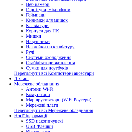
Веб-камери
Гарнітури, мікрофони
Геймпади
Килимки для мишок
Клавіатури
Корпуси для ПК
Мишки
Навушники
Наклейки на клавіатуру
Рулі
Системи охолодження
Стабілізатори живлення
Сумки для ноутбуків
Переглянути всі Компютерні аксесуари
Ліхтарі
Мережеве обладнання
Антени Wi-Fi
Комутатори
Маршрутизатори (WiFi Роутери)
Мережеві плати
Переглянути всі Мережеве обладнання
Носії інформації
SSD накопичувачі
USB Флешки
Відеокасети