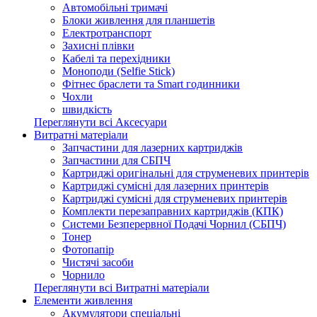
Автомобільні тримачі
Блоки живлення для планшетів
Електротранспорт
Захисні плівки
Кабелі та перехідники
Моноподи (Selfie Stick)
Фітнес браслети та Smart годинники
Чохли
швидкість
Переглянути всі Аксесуари
Витратні матеріали
Запчастини для лазерних картриджів
Запчастини для СБПЧ
Картриджі оригінальні для струменевих принтерів
Картриджі сумісні для лазерних принтерів
Картриджі сумісні для струменевих принтерів
Комплекти перезаправних картриджів (КПК)
Системи Безперервної Подачі Чорнил (СБПЧ)
Тонер
Фотопапір
Чистячі засоби
Чорнило
Переглянути всі Витратні матеріали
Елементи живлення
Акумулятори спеціальні