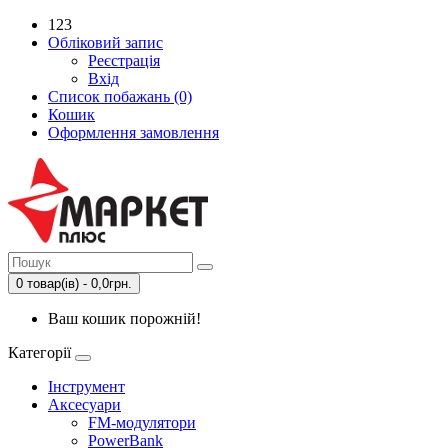
123
Обліковий запис
Реєстрація
Вхід
Список побажань (0)
Кошик
Оформлення замовлення
0 товар(ів) - 0,0грн.
Ваш кошик порожній!
Категорії
Інструмент
Аксесуари
FM-модулятори
PowerBank