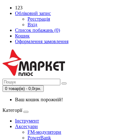
123
Обліковий запис
Реєстрація
Вхід
Список побажань (0)
Кошик
Оформлення замовлення
0 товар(ів) - 0,0грн.
Ваш кошик порожній!
Категорії
Інструмент
Аксесуари
FM-модулятори
PowerBank