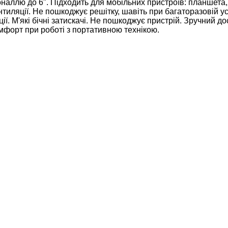
наллю до 6". Підходить для мобільних пристроїв: планшета, 
нтиляції. Не пошкоджує решітку, шавіть при багаторазовій у
иції. М'які бічні затискачі. Не пошкоджує пристрій. Зручний
мфорт при роботі з портативною технікою.