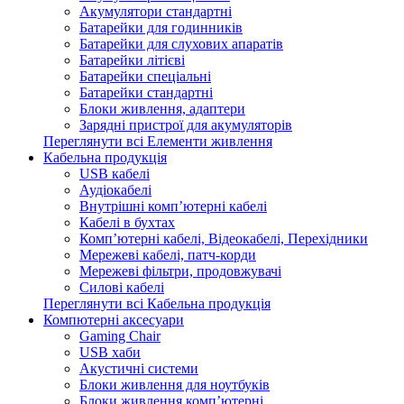
Акумулятори стандартні
Батарейки для годинників
Батарейки для слухових апаратів
Батарейки літієві
Батарейки спеціальні
Батарейки стандартні
Блоки живлення, адаптери
Зарядні пристрої для акумуляторів
Переглянути всі Елементи живлення
Кабельна продукція
USB кабелі
Аудіокабелі
Внутрішні комп’ютерні кабелі
Кабелі в бухтах
Комп’ютерні кабелі, Відеокабелі, Перехідники
Мережеві кабелі, патч-корди
Мережеві фільтри, продовжувачі
Силові кабелі
Переглянути всі Кабельна продукція
Компютерні аксесуари
Gaming Chair
USB хаби
Акустичні системи
Блоки живлення для ноутбуків
Блоки живлення комп’ютерні