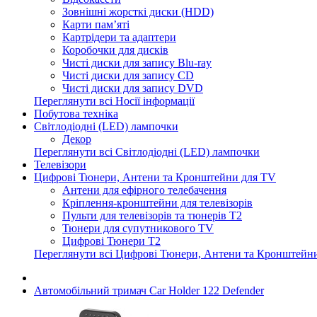
Зовнішні жорсткі диски (HDD)
Карти пам’яті
Картрідери та адаптери
Коробочки для дисків
Чисті диски для запису Blu-ray
Чисті диски для запису CD
Чисті диски для запису DVD
Переглянути всі Носії інформації
Побутова техніка
Світлодіодні (LED) лампочки
Декор
Переглянути всі Світлодіодні (LED) лампочки
Телевізори
Цифрові Тюнери, Антени та Кронштейни для TV
Антени для ефірного телебачення
Кріплення-кронштейни для телевізорів
Пульти для телевізорів та тюнерів T2
Тюнери для супутникового TV
Цифрові Тюнери T2
Переглянути всі Цифрові Тюнери, Антени та Кронштейн
Автомобільний тримач Car Holder 122 Defender