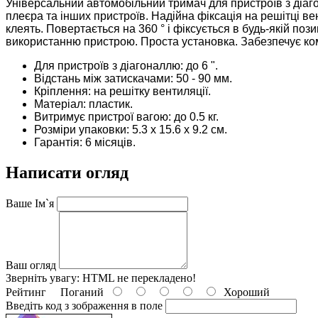
Універсальний автомобільний тримач для пристроїв з діаго
плеєра та інших пристроїв. Надійна фіксація на решітці ве
клеять. Повертається на 360 ° і фіксується в будь-якій поз
використанню пристрою. Проста установка. Забезпечує ко
Для пристроїв з діагоналлю: до 6 ".
Відстань між затискачами: 50 - 90 мм.
Кріплення: на решітку вентиляції.
Матеріал: пластик.
Витримує пристрої вагою: до 0.5 кг.
Розміри упаковки: 5.3 х 15.6 х 9.2 см.
Гарантія: 6 місяців.
Написати огляд
Ваше Ім`я
Ваш огляд
Зверніть увагу:
HTML не перекладено!
Рейтинг
Поганий
Хороший
Введіть код з зображення в поле