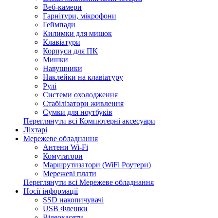
Веб-камери
Гарнітури, мікрофони
Геймпади
Килимки для мишок
Клавіатури
Корпуси для ПК
Мишки
Навушники
Наклейки на клавіатуру
Рулі
Системи охолодження
Стабілізатори живлення
Сумки для ноутбуків
Переглянути всі Компютерні аксесуари
Ліхтарі
Мережеве обладнання
Антени Wi-Fi
Комутатори
Маршрутизатори (WiFi Роутери)
Мережеві плати
Переглянути всі Мережеве обладнання
Носії інформації
SSD накопичувачі
USB Флешки
Відеокасети