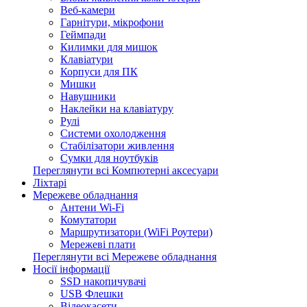
Веб-камери
Гарнітури, мікрофони
Геймпади
Килимки для мишок
Клавіатури
Корпуси для ПК
Мишки
Навушники
Наклейки на клавіатуру
Рулі
Системи охолодження
Стабілізатори живлення
Сумки для ноутбуків
Переглянути всі Компютерні аксесуари
Ліхтарі
Мережеве обладнання
Антени Wi-Fi
Комутатори
Маршрутизатори (WiFi Роутери)
Мережеві плати
Переглянути всі Мережеве обладнання
Носії інформації
SSD накопичувачі
USB Флешки
Відеокасети