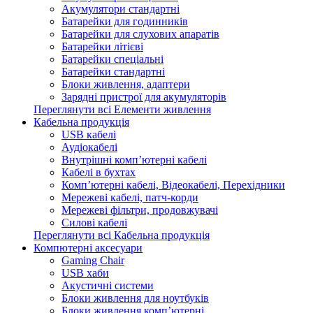
Акумулятори стандартні
Батарейки для годинників
Батарейки для слухових апаратів
Батарейки літієві
Батарейки спеціальні
Батарейки стандартні
Блоки живлення, адаптери
Зарядні пристрої для акумуляторів
Переглянути всі Елементи живлення
Кабельна продукція
USB кабелі
Аудіокабелі
Внутрішні комп’ютерні кабелі
Кабелі в бухтах
Комп’ютерні кабелі, Відеокабелі, Перехідники
Мережеві кабелі, патч-корди
Мережеві фільтри, продовжувачі
Силові кабелі
Переглянути всі Кабельна продукція
Компютерні аксесуари
Gaming Chair
USB хаби
Акустичні системи
Блоки живлення для ноутбуків
Блоки живлення комп’ютерні