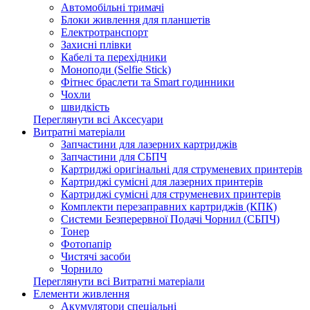
Автомобільні тримачі
Блоки живлення для планшетів
Електротранспорт
Захисні плівки
Кабелі та перехідники
Моноподи (Selfie Stick)
Фітнес браслети та Smart годинники
Чохли
швидкість
Переглянути всі Аксесуари
Витратні матеріали
Запчастини для лазерних картриджів
Запчастини для СБПЧ
Картриджі оригінальні для струменевих принтерів
Картриджі сумісні для лазерних принтерів
Картриджі сумісні для струменевих принтерів
Комплекти перезаправних картриджів (КПК)
Системи Безперервної Подачі Чорнил (СБПЧ)
Тонер
Фотопапір
Чистячі засоби
Чорнило
Переглянути всі Витратні матеріали
Елементи живлення
Акумулятори спеціальні