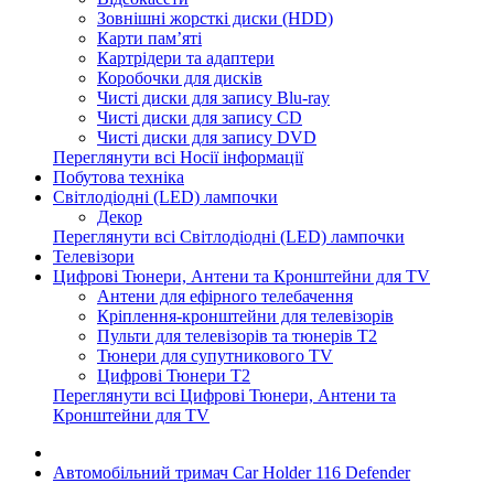
Зовнішні жорсткі диски (HDD)
Карти пам’яті
Картрідери та адаптери
Коробочки для дисків
Чисті диски для запису Blu-ray
Чисті диски для запису CD
Чисті диски для запису DVD
Переглянути всі Носії інформації
Побутова техніка
Світлодіодні (LED) лампочки
Декор
Переглянути всі Світлодіодні (LED) лампочки
Телевізори
Цифрові Тюнери, Антени та Кронштейни для TV
Антени для ефірного телебачення
Кріплення-кронштейни для телевізорів
Пульти для телевізорів та тюнерів T2
Тюнери для супутникового TV
Цифрові Тюнери T2
Переглянути всі Цифрові Тюнери, Антени та
Кронштейни для TV
Автомобільний тримач Car Holder 116 Defender